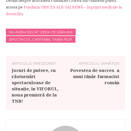
Detalii despre activitatea Fundației Crucea Alb Galbenă puteți
accesa pe
Fundația CRUCEA ALB GALBENĂ – îngrijiri medicale la
domiciliu
.
NU AVEM DECÂT CEEA CE DĂRUIM!
SPECTACOL CARITABIL TANIA FILIP
ARTICOLUL PRECEDENT
ARTICOLUL URMĂTOR
Jocuri de putere, cu
Povestea de succes a
răsturnări
unui tânăr farmacist
spectaculoase de
român
situație, în VIFORUL,
noua premieră de la
TNB!