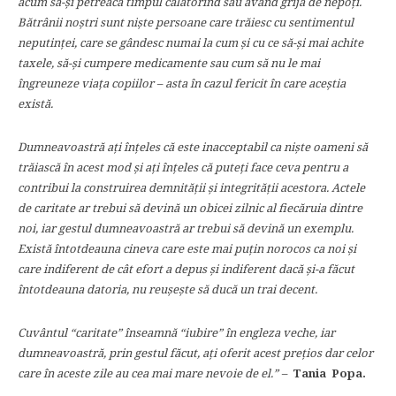
acum să-și petreacă timpul călătorind sau având grijă de nepoți.
Bătrânii noștri sunt niște persoane care trăiesc cu sentimentul
neputinței, care se gândesc numai la cum și cu ce să-și mai achite
taxele, să-și cumpere medicamente sau cum să nu le mai
îngreuneze viața copiilor – asta în cazul fericit în care aceștia
există.
Dumneavoastră ați înțeles că este inacceptabil ca niște oameni să
trăiască în acest mod și ați înțeles că puteți face ceva pentru a
contribui la construirea demnității și integrității acestora. Actele
de caritate ar trebui să devină un obicei zilnic al fiecăruia dintre
noi, iar gestul dumneavoastră ar trebui să devină un exemplu.
Există întotdeauna cineva care este mai puțin norocos ca noi și
care indiferent de cât efort a depus și indiferent dacă și-a făcut
întotdeauna datoria, nu reușește să ducă un trai decent.
Cuvântul “caritate” înseamnă “iubire” în engleza veche, iar
dumneavoastră, prin gestul făcut, ați oferit acest prețios dar celor
care în aceste zile au cea mai mare nevoie de el.” –
Tania Popa.