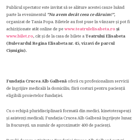
Publicul spectator este invitat să se alăture acestei cauze luând
parte la evenimentul
”Nu avem decât ceea ce dăruim!”,
organizat de Tania Popa. Biletele au fost puse în vânzare și pot fi
achiziționate atât online de pe
www.teatrulelisabeta.ro
și
www.bilet.ro
,
cât și de la casa de bilete a
Teatrului Elisabeta
(Bulevardul Regina Elisabeta nr. 45,
vizavi de parcul
Cișmigiu).
Fundația Crucea Alb Galbenă
oferă cu profesionalism servicii
de îngrijire medicală la domiciliu, fără costuri pentru pacienții
eligibili proiectelor fundației.
Cu o echipă pluridisciplinară formată din medici, kinetoterapeuți
și asistenți medicali, Fundația Crucea Alb Galbenă îngrijește lunar,
în București, un număr de aproximativ 400 de pacienți.