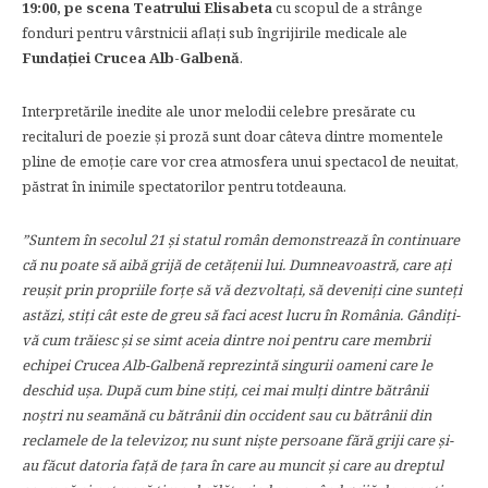
19:00, pe scena Teatrului Elisabeta
cu scopul de a strânge
fonduri pentru vârstnicii aflați sub îngrijirile medicale ale
Fundației Crucea Alb-Galbenă
.
Interpretările inedite ale unor melodii celebre presărate cu
recitaluri de poezie și proză sunt doar câteva dintre momentele
pline de emoție care vor crea atmosfera unui spectacol de neuitat,
păstrat în inimile spectatorilor pentru totdeauna.
”Suntem în secolul 21 și statul român demonstrează în continuare
că nu poate să aibă grijă de cetățenii lui. Dumneavoastră, care ați
reușit prin propriile forțe să vă dezvoltați, să deveniți cine sunteți
astăzi, stiți cât este de greu să faci acest lucru în România. Gândiți-
vă cum trăiesc și se simt aceia dintre noi pentru care membrii
echipei Crucea Alb-Galbenă reprezintă singurii oameni care le
deschid ușa. După cum bine stiți, cei mai mulți dintre bătrânii
noștri nu seamănă cu bătrânii din occident sau cu bătrânii din
reclamele de la televizor, nu sunt niște persoane fără griji care și-
au făcut datoria față de țara în care au muncit și care au dreptul