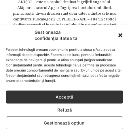
ANIŞOR – este un capitol destinat îngrijirii sugarului.
Alăptarea, scorul Apgar, îngrijirea bontului ombilical,
prima băiţă, diversificarea sunt doar câteva dintre cele mai
captivante subcategorii. COPILUL 1-6 ANI – este un capitol
dedicat creşterii şi îngrijirii copilului din primul an şi până
la vârsta şcolară. Mămicile vor reuşi să afle cum anume să
Gestionează
se descurce cu propriul copil, cum să îl îngrijească în aşa fel
confidențialitatea ta
încât să crească perfect sănătos. EDUCAŢIE – este un capitol
captivant în care poţi afla cum să îţi educi copilul în aşa fel
Folosim tehnologii precum cookie-urile pentru a stoca și/sau accesa
încât să poţi obţine performanţe şcolare sigure. FAMILIA –
informații despre dispozitiv. Facem acest lucru pentru a îmbunătăți
este un capitol destinat vieţii de familie ce conţine o serie
experiența de navigare și pentru a afișa anunțuri (ne)personalizate.
întreagă de sfaturi eficiente. COPII TALENTAŢI – este un
Consimțământul pentru aceste tehnologii ne va permite să procesăm
date precum comportamentul de navigare sau ID-uri unice pe acest site.
capitol fascinant dedicat copiilor valoroși ai țării. ÎNVAŢĂ
Neconsimțământul sau retragerea consimțământului pot afecta negativ
SĂ PREVII! –sunt prezentate soluţii de prevenire a
anumite caracteristici și funcții.
anumitor probleme de sănătate ce pot afecta atât viaţa
copiilor, cât şi pe cea a părinţilor.
Acceptă
Refuză
RELATED POSTS
Gestionează opțiuni