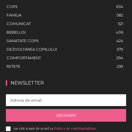
COPII
634
FAMILIA
582
COMUNICAT
521
BEBELUSI
436
SANATATE COPII
424
DEZVOLTAREA COPILULUI
379
COMPORTAMENT
294
RETETE
259
NEWSLETTER
ABONARE
Am citit si sunt de acord cu
Politica de confidentialitate
.