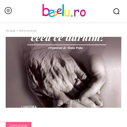
Acasă
comunicat
comunicat