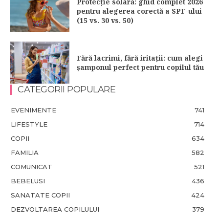
Protecție solară: ghid complet 2026
pentru alegerea corectă a SPF-ului
(15 vs. 30 vs. 50)
Fără lacrimi, fără iritații: cum alegi
șamponul perfect pentru copilul tău
CATEGORII POPULARE
EVENIMENTE
741
LIFESTYLE
714
COPII
634
FAMILIA
582
COMUNICAT
521
BEBELUSI
436
SANATATE COPII
424
DEZVOLTAREA COPILULUI
379