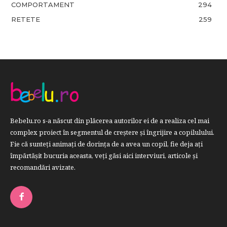
COMPORTAMENT
294
RETETE
259
Bebelu.ro s-a născut din plăcerea autorilor ei de a realiza cel mai
complex proiect în segmentul de creştere şi îngrijire a copilulului.
Fie că sunteţi animaţi de dorinţa de a avea un copil, fie deja aţi
împărtăşit bucuria aceasta, veți găsi aici interviuri, articole şi
recomandări avizate.