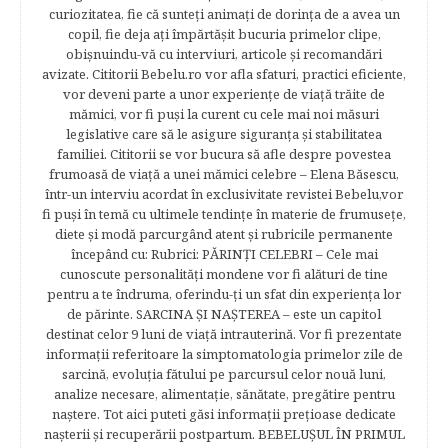
curiozitatea, fie că sunteţi animaţi de dorinţa de a avea un
copil, fie deja aţi împărtăşit bucuria primelor clipe,
obişnuindu-vă cu interviuri, articole şi recomandări
avizate. Cititorii Bebelu.ro vor afla sfaturi, practici eficiente,
vor deveni parte a unor experienţe de viaţă trăite de
mămici, vor fi puşi la curent cu cele mai noi măsuri
legislative care să le asigure siguranţa şi stabilitatea
familiei. Cititorii se vor bucura să afle despre povestea
frumoasă de viață a unei mămici celebre – Elena Băsescu,
într-un interviu acordat în exclusivitate revistei Bebelu,vor
fi puşi în temă cu ultimele tendinţe în materie de frumuseţe,
diete şi modă parcurgând atent şi rubricile permanente
începând cu: Rubrici: PĂRINŢI CELEBRI – Cele mai
cunoscute personalităţi mondene vor fi alături de tine
pentru a te îndruma, oferindu-ţi un sfat din experienţa lor
de părinte. SARCINA ŞI NAŞTEREA – este un capitol
destinat celor 9 luni de viaţă intrauterină. Vor fi prezentate
informaţii referitoare la simptomatologia primelor zile de
sarcină, evoluţia fătului pe parcursul celor nouă luni,
analize necesare, alimentaţie, sănătate, pregătire pentru
naştere. Tot aici puteti găsi informaţii preţioase dedicate
naşterii şi recuperării postpartum. BEBELUŞUL ÎN PRIMUL