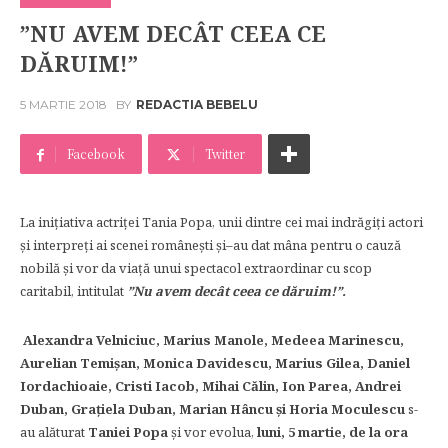
”NU AVEM DECÂT CEEA CE
DĂRUIM!”
5 MARTIE 2018
BY
REDACTIA BEBELU
Facebook
Twitter
La inițiativa actriței Tania Popa, unii dintre cei mai indrăgiți actori
și interpreți ai scenei românești și–au dat mâna pentru o cauză
nobilă și vor da viață unui spectacol extraordinar cu scop
caritabil, intitulat
”Nu avem decât ceea ce dăruim!”.
Alexandra Velniciuc, Marius Manole, Medeea Marinescu,
Aurelian Temișan, Monica Davidescu, Marius Gilea, Daniel
Iordachioaie, Cristi Iacob, Mihai Călin, Ion Parea, Andrei
Duban, Grațiela Duban, Marian Hâncu și Horia Moculescu
s-
au alăturat
Taniei Popa
și vor evolua,
luni, 5 martie, de la ora