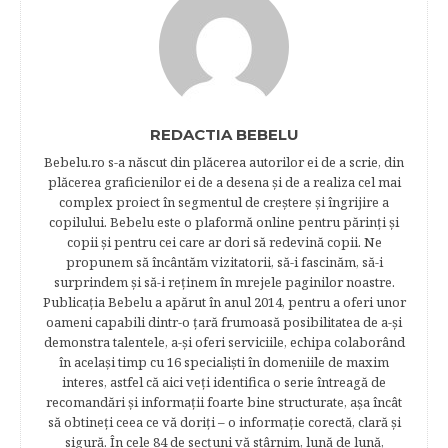
REDACTIA BEBELU
Bebelu.ro s-a născut din plăcerea autorilor ei de a scrie, din
plăcerea graficienilor ei de a desena şi de a realiza cel mai
complex proiect în segmentul de creştere şi îngrijire a
copilului. Bebelu este o plaformă online pentru părinţi şi
copii şi pentru cei care ar dori să redevină copii. Ne
propunem să încântăm vizitatorii, să-i fascinăm, să-i
surprindem şi să-i reţinem în mrejele paginilor noastre.​
Publicația Bebelu a apărut în anul 2014, pentru a oferi unor
oameni capabili dintr-o ţară frumoasă posibilitatea de a-şi
demonstra talentele, a-şi oferi serviciile, echipa colaborând
în acelaşi timp cu 16 specialişti în domeniile de maxim
interes, astfel că aici veţi identifica o serie întreagă de
recomandări şi informaţii foarte bine structurate, aşa încât
să obtineţi ceea ce vă doriţi – o informaţie corectă, clară şi
sigură. În cele 84 de secțuni vă stârnim, lună de lună,