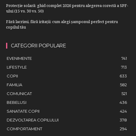
Protecție solară: ghid complet 2026 pentru alegerea corectă a SPF-
ului (15 vs. 30 vs. 50)
Fără lacrimi, fără iritații: cum alegi șamponul perfect pentru
copilul tău
CATEGORII POPULARE
EVENIMENTE
741
LIFESTYLE
713
COPII
633
FAMILIA
582
COMUNICAT
521
BEBELUSI
436
SANATATE COPII
424
DEZVOLTAREA COPILULUI
378
COMPORTAMENT
294