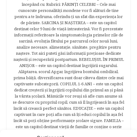
începând cu: Rubrici: PĂRINŢI CELEBRI – Cele mai
cunoscute personalităţi mondene vor fi alături de tine
pentru a te îndruma, oferindu-ţi un sfat din experienţa lor
de părinte. SARCINA ŞI NAŞTEREA – este un capitol
destinat celor 9 luni de viaţă intrauterină. Vor fi prezentate
informaţii referitoare la simptomatologia primelor zile de
sarcină, evoluţia fătului pe parcursul celor nouă luni,
analize necesare, alimentaţie, sănătate, pregătire pentru
naştere. Tot aici puteti găsi informaţii preţioase dedicate
naşterii şi recuperării postpartum. BEBELUŞUL ÎN PRIMUL
ANIŞOR – este un capitol destinat îngrijirii sugarului.
Alăptarea, scorul Apgar, îngrijirea bontului ombilical,
prima băiţă, diversificarea sunt doar câteva dintre cele mai
captivante subcategorii. COPILUL 1-6 ANI – este un capitol
dedicat creşterii şi îngrijirii copilului din primul an şi până
la vârsta şcolară. Mămicile vor reuşi să afle cum anume să
se descurce cu propriul copil, cum să îl îngrijească în aşa fel
încât să crească perfect sănătos. EDUCAŢIE – este un capitol
captivant în care poţi afla cum să îţi educi copilul în aşa fel
încât să poţi obţine performanţe şcolare sigure. FAMILIA –
este un capitol destinat vieţii de familie ce conţine o serie
întreagă de sfaturi eficiente. COPII TALENTAŢI – este un