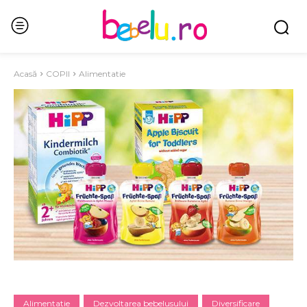
Acasă
COPII
Alimentatie
Alimentatie
Dezvoltarea bebelusului
Diversificare