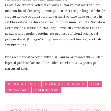
Laptele de crestere, adresat copiilor cu varste mai mari de 1 ani,
mai contine si alte componente pentru crestere, pe langa calciu, de
care au nevoie copiii la aceasta varsta si pe care nu le primesc in
cantitati suficiente din alte surse. Conform unui Raport al Societatii
Germane de Nutritie din 2008, copiii mici cu varste intre 1 si 3 ani
primesc prea multe proteine, nu primesc suficienti acizi grasi
polinesaturati (Omega-3), nu primesc suficient fier, iod, acid folic
sau vitamina D.
Este recomandat ca copiii intre 1 si 3 ani sa primeasca 300 – 330 ml
lapte si produse lactate zilnic – ideal servite in 2 – 3 portii, pe
parcursul zilei.
ALIMENTATIE COPIL
ALIMENTATIE SANATOASA
COPII
DEZVOLTARE
DIVERSIFICARE
ARTICOLUL PRECEDENT
ARTICOLUL URMĂTOR