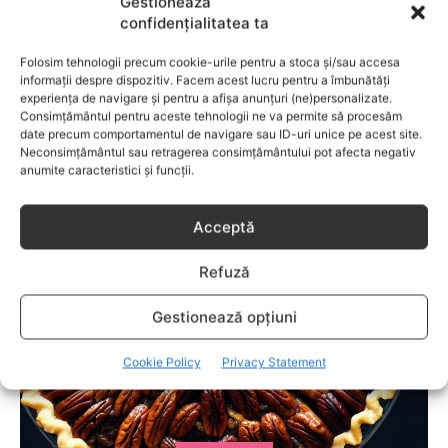
Gestionează
capitol fascinant dedicat copiilor valoroși ai țării. ÎNVAŢĂ
confidențialitatea ta
SĂ PREVII! –sunt prezentate soluţii de prevenire a
anumitor probleme de sănătate ce pot afecta atât viaţa
Folosim tehnologii precum cookie-urile pentru a stoca și/sau accesa
copiilor, cât şi pe cea a părinţilor.
informații despre dispozitiv. Facem acest lucru pentru a îmbunătăți
experiența de navigare și pentru a afișa anunțuri (ne)personalizate.
Consimțământul pentru aceste tehnologii ne va permite să procesăm
date precum comportamentul de navigare sau ID-uri unice pe acest site.
RELATED POSTS
Neconsimțământul sau retragerea consimțământului pot afecta negativ
anumite caracteristici și funcții.
Acceptă
Refuză
Gestionează opțiuni
Cookie Policy
Privacy Statement