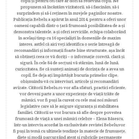
copii şi pentru cei care ar dori să redevină copii. Ne
propunem să încântăm vizitatorii, să-i fascinăm, să-i
surprindem şi să-i reţinem în mrejele paginilor noastre.​
Publicația Bebelu a apărut în anul 2014, pentru a oferi unor
oameni capabili dintr-o ţară frumoasă posibilitatea de a-şi
demonstra talentele, a-şi oferi serviciile, echipa colaborând
în acelaşi timp cu 16 specialişti în domeniile de maxim
interes, astfel că aici veţi identifica o serie întreagă de
recomandări şi informaţii foarte bine structurate, aşa încât
să obtineţi ceea ce vă doriţi – o informaţie corectă, clară şi
sigură. În cele 84 de secțuni vă stârnim, lună de lună,
curiozitatea, fie că sunteţi animaţi de dorinţa de a avea un
copil, fie deja aţi împărtăşit bucuria primelor clipe,
obişnuindu-vă cu interviuri, articole şi recomandări
avizate. Cititorii Bebelu.ro vor afla sfaturi, practici eficiente,
vor deveni parte a unor experienţe de viaţă trăite de
mămici, vor fi puşi la curent cu cele mai noi măsuri
legislative care să le asigure siguranţa şi stabilitatea
familiei. Cititorii se vor bucura să afle despre povestea
frumoasă de viață a unei mămici celebre – Elena Băsescu,
într-un interviu acordat în exclusivitate revistei Bebelu,vor
fi puşi în temă cu ultimele tendinţe în materie de frumuseţe,
diete şi modă parcurgând atent şi rubricile permanente