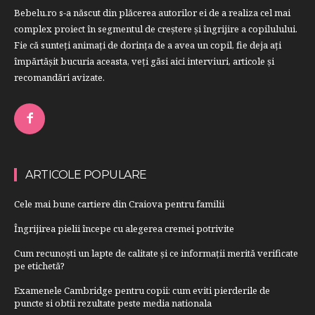
Bebelu.ro s-a născut din plăcerea autorilor ei de a realiza cel mai
complex proiect în segmentul de creştere şi îngrijire a copilulului.
Fie că sunteţi animaţi de dorinţa de a avea un copil, fie deja aţi
împărtăşit bucuria aceasta, veți găsi aici interviuri, articole şi
recomandări avizate.
ARTICOLE POPULARE
Cele mai bune cartiere din Craiova pentru familii
Îngrijirea pielii începe cu alegerea cremei potrivite
Cum recunoști un lapte de calitate și ce informații merită verificate
pe etichetă?
Examenele Cambridge pentru copii: cum eviti pierderile de
puncte si obtii rezultate peste media nationala