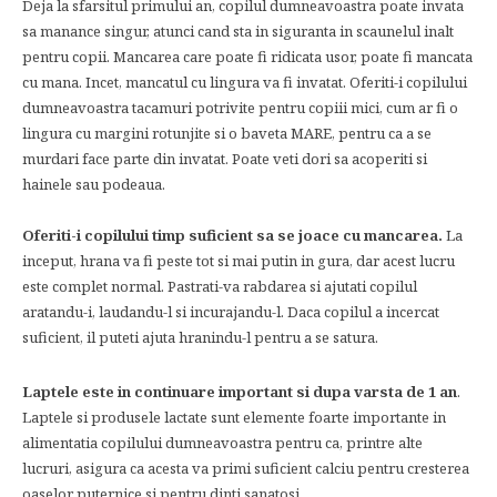
Deja la sfarsitul primului an, copilul dumneavoastra poate invata
sa manance singur, atunci cand sta in siguranta in scaunelul inalt
pentru copii. Mancarea care poate fi ridicata usor, poate fi mancata
cu mana. Incet, mancatul cu lingura va fi invatat. Oferiti-i copilului
dumneavoastra tacamuri potrivite pentru copiii mici, cum ar fi o
lingura cu margini rotunjite si o baveta MARE, pentru ca a se
murdari face parte din invatat. Poate veti dori sa acoperiti si
hainele sau podeaua.
Oferiti-i copilului timp suficient sa se joace cu mancarea.
La
inceput, hrana va fi peste tot si mai putin in gura, dar acest lucru
este complet normal. Pastrati-va rabdarea si ajutati copilul
aratandu-i, laudandu-l si incurajandu-l. Daca copilul a incercat
suficient, il puteti ajuta hranindu-l pentru a se satura.
Laptele este in continuare important si dupa varsta de 1 an
.
Laptele si produsele lactate sunt elemente foarte importante in
alimentatia copilului dumneavoastra pentru ca, printre alte
lucruri, asigura ca acesta va primi suficient calciu pentru cresterea
oaselor puternice si pentru dinti sanatosi.