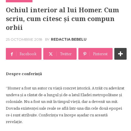
Ochiul interior al lui Homer. Cum
scriu, cum citesc şi cum compun
orbii
25 OCTOMBRIE 2018
BY
REDACTIA BEBELU
Facebook
Twitter
Pinterest
Despre conferinţă
“Homer a fost un autor cu viaţă concret istorică. A trăit cu adevărat
undeva şi a cântat de-a lungul şi de-a latul Eladei metropolitane şi
coloniale. Nu a fost un mit în timpul vieţii, dar a devenit un mit.
Dovada existenţei sale reale se află într-una din cele două epopei
ce-i sunt atribuite. Conferinţa va începe aşadar cu această
revelaţie.