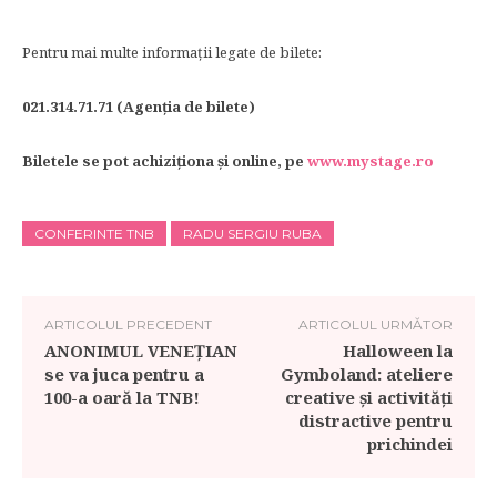
Pentru mai multe informaţii legate de bilete:
021.314.71.71 (Agenţia de bilete)
Biletele se pot achiziţiona şi online, pe
www.mystage.ro
CONFERINTE TNB
RADU SERGIU RUBA
ARTICOLUL PRECEDENT
ARTICOLUL URMĂTOR
ANONIMUL VENEŢIAN
Halloween la
se va juca pentru a
Gymboland: ateliere
100-a oară la TNB!
creative și activități
distractive pentru
prichindei