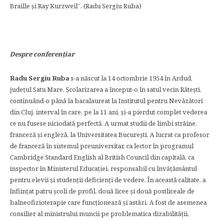
Braille şi Ray Kurzweil”. (Radu Sergiu Ruba)
Despre conferen
ţiar
Radu Sergiu Ruba
s-a născut la 14 octombrie 1954 în Ardud,
judeţul Satu Mare. Şcolarizarea a început-o în satul vecin Răteşti,
continuând-o până la bacalaureat la Institutul pentru Nevăzători
din Cluj, interval în care, pe la 11 ani, şi-a pierdut complet vederea
ce nu fusese niciodată perfectă. A urmat studii de limbi străine,
franceză şi engleză, la Universitatea Bucureşti. A lucrat ca profesor
de franceză în sistemul preuniversitar, ca lector în programul
Cambridge Standard English al British Council din capitală, ca
inspector în Ministerul Educaţiei, responsabil cu învăţământul
pentru elevii şi studenţii deficienţi de vedere. În această calitate, a
înfiinţat patru şcoli de profil, două licee şi două postliceale de
balneofizioterapie care funcţionează şi astăzi. A fost de asemenea
consilier al ministrului muncii pe problematica dizabilităţii,