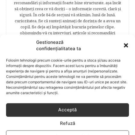
recomandări şi informaţii foarte bine structurate, aşa încât
să obtineţi ceea ce vă doriţi – o informaţie corectă, clară şi
sigură. În cele 84 de secțuni vă stârnim, lună de lună,
curiozitatea, fie că sunteţi animaţi de dorinţa de a avea un
copil, fie deja aţi împărtăşit bucuria primelor clipe,
obişnuindu-vă cu interviuri, articole şi recomandări
avizate. Cititorii Bebelu.ro vor afla sfaturi, practici eficiente,
Gestionează
vor deveni parte a unor experienţe de viaţă trăite de
confidențialitatea ta
mămici, vor fi puşi la curent cu cele mai noi măsuri
legislative care să le asigure siguranţa şi stabilitatea
Folosim tehnologii precum cookie-urile pentru a stoca și/sau accesa
familiei. Cititorii se vor bucura să afle despre povestea
informații despre dispozitiv. Facem acest lucru pentru a îmbunătăți
frumoasă de viață a unei mămici celebre – Elena Băsescu,
experiența de navigare și pentru a afișa anunțuri (ne)personalizate.
într-un interviu acordat în exclusivitate revistei Bebelu,vor
Consimțământul pentru aceste tehnologii ne va permite să procesăm
fi puşi în temă cu ultimele tendinţe în materie de frumuseţe,
date precum comportamentul de navigare sau ID-uri unice pe acest site.
diete şi modă parcurgând atent şi rubricile permanente
Neconsimțământul sau retragerea consimțământului pot afecta negativ
anumite caracteristici și funcții.
începând cu: Rubrici: PĂRINŢI CELEBRI – Cele mai
cunoscute personalităţi mondene vor fi alături de tine
pentru a te îndruma, oferindu-ţi un sfat din experienţa lor
Acceptă
de părinte. SARCINA ŞI NAŞTEREA – este un capitol
destinat celor 9 luni de viaţă intrauterină. Vor fi prezentate
Refuză
informaţii referitoare la simptomatologia primelor zile de
sarcină, evoluţia fătului pe parcursul celor nouă luni,