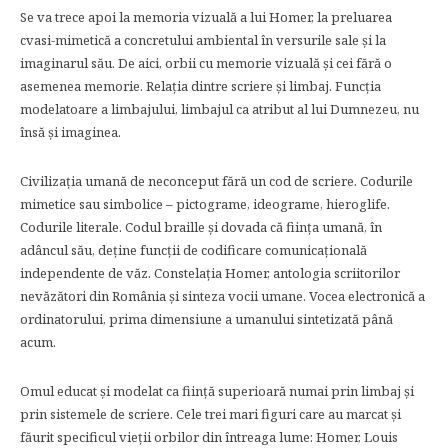
Se va trece apoi la memoria vizuală a lui Homer, la preluarea
cvasi-mimetică a concretului ambiental în versurile sale şi la
imaginarul său. De aici, orbii cu memorie vizuală şi cei fără o
asemenea memorie. Relaţia dintre scriere şi limbaj. Funcţia
modelatoare a limbajului, limbajul ca atribut al lui Dumnezeu, nu
însă şi imaginea.
Civilizaţia umană de neconceput fără un cod de scriere. Codurile
mimetice sau simbolice – pictograme, ideograme, hieroglife.
Codurile literale. Codul braille şi dovada că fiinţa umană, în
adâncul său, deţine funcţii de codificare comunicaţională
independente de văz. Constelaţia Homer, antologia scriitorilor
nevăzători din România şi sinteza vocii umane. Vocea electronică a
ordinatorului, prima dimensiune a umanului sintetizată până
acum.
Omul educat şi modelat ca fiinţă superioară numai prin limbaj şi
prin sistemele de scriere. Cele trei mari figuri care au marcat şi
făurit specificul vieţii orbilor din întreaga lume: Homer, Louis