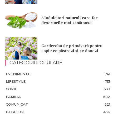
3 îndulcitori naturali care fac
deserturile mai sănătoase
Garderoba de primăvară pentru
copii: ce păstrezi și ce donezi
CATEGORII POPULARE
EVENIMENTE
741
LIFESTYLE
713
COPII
633
FAMILIA
582
COMUNICAT
521
BEBELUSI
436