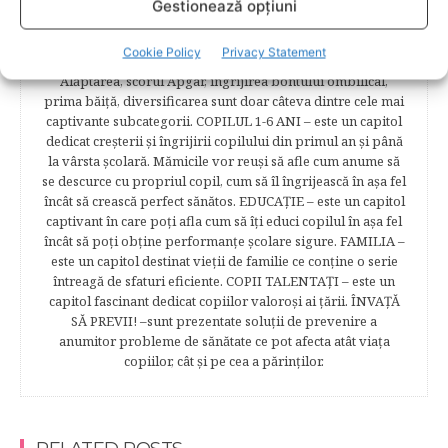
analize necesare, alimentaţie, sănătate, pregătire pentru
Gestionează opțiuni
naştere. Tot aici puteti găsi informaţii preţioase dedicate
naşterii şi recuperării postpartum. BEBELUŞUL ÎN PRIMUL
Cookie Policy
Privacy Statement
ANIŞOR – este un capitol destinat îngrijirii sugarului.
Alăptarea, scorul Apgar, îngrijirea bontului ombilical,
prima băiţă, diversificarea sunt doar câteva dintre cele mai
captivante subcategorii. COPILUL 1-6 ANI – este un capitol
dedicat creşterii şi îngrijirii copilului din primul an şi până
la vârsta şcolară. Mămicile vor reuşi să afle cum anume să
se descurce cu propriul copil, cum să îl îngrijească în aşa fel
încât să crească perfect sănătos. EDUCAŢIE – este un capitol
captivant în care poţi afla cum să îţi educi copilul în aşa fel
încât să poţi obţine performanţe şcolare sigure. FAMILIA –
este un capitol destinat vieţii de familie ce conţine o serie
întreagă de sfaturi eficiente. COPII TALENTAŢI – este un
capitol fascinant dedicat copiilor valoroși ai țării. ÎNVAŢĂ
SĂ PREVII! –sunt prezentate soluţii de prevenire a
anumitor probleme de sănătate ce pot afecta atât viaţa
copiilor, cât şi pe cea a părinţilor.