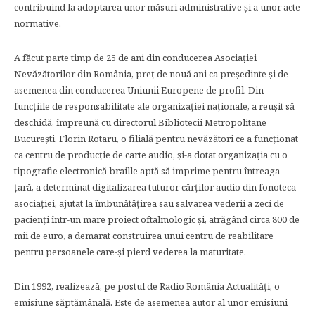
contribuind la adoptarea unor măsuri administrative şi a unor acte
normative.
A făcut parte timp de 25 de ani din conducerea Asociaţiei
Nevăzătorilor din România, preţ de nouă ani ca preşedinte şi de
asemenea din conducerea Uniunii Europene de profil. Din
funcţiile de responsabilitate ale organizaţiei naţionale, a reuşit să
deschidă, împreună cu directorul Bibliotecii Metropolitane
Bucureşti, Florin Rotaru, o filială pentru nevăzători ce a funcţionat
ca centru de producţie de carte audio, şi-a dotat organizaţia cu o
tipografie electronică braille aptă să imprime pentru întreaga
ţară, a determinat digitalizarea tuturor cărţilor audio din fonoteca
asociaţiei, ajutat la îmbunătăţirea sau salvarea vederii a zeci de
pacienţi într-un mare proiect oftalmologic şi, atrăgând circa 800 de
mii de euro, a demarat construirea unui centru de reabilitare
pentru persoanele care-şi pierd vederea la maturitate.
Din 1992, realizează, pe postul de Radio România Actualităţi, o
emisiune săptămânală. Este de asemenea autor al unor emisiuni