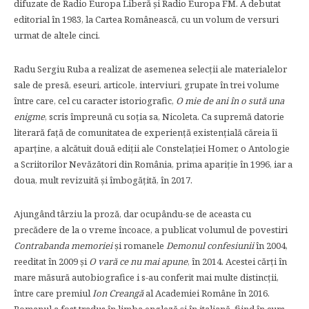
difuzate de Radio Europa Liberă şi Radio Europa FM. A debutat
editorial în 1983, la Cartea Românească, cu un volum de versuri
urmat de altele cinci.
Radu Sergiu Ruba a realizat de asemenea selecţii ale materialelor
sale de presă, eseuri, articole, interviuri, grupate în trei volume
între care, cel cu caracter istoriografic,
O mie de ani în o sută una
enigme
, scris împreună cu soţia sa, Nicoleta. Ca supremă datorie
literară faţă de comunitatea de experienţă existenţială căreia îi
aparţine, a alcătuit două ediţii ale Constelaţiei Homer, o Antologie
a Scriitorilor Nevăzători din România, prima apariţie în 1996, iar a
doua, mult revizuită şi îmbogăţită, în 2017.
Ajungând târziu la proză, dar ocupându-se de aceasta cu
precădere de la o vreme încoace, a publicat volumul de povestiri
Contrabanda memoriei
şi romanele
Demonul confesiunii
în 2004,
reeditat în 2009 şi
O vară ce nu mai apune
, în 2014. Acestei cărţi în
mare măsură autobiografice i s-au conferit mai multe distincţii,
între care premiul
Ion Creangă
al Academiei Române în 2016.