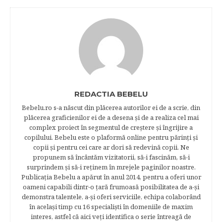
REDACTIA BEBELU
Bebelu.ro s-a născut din plăcerea autorilor ei de a scrie, din
plăcerea graficienilor ei de a desena şi de a realiza cel mai
complex proiect în segmentul de creştere şi îngrijire a
copilului. Bebelu este o plaformă online pentru părinţi şi
copii şi pentru cei care ar dori să redevină copii. Ne
propunem să încântăm vizitatorii, să-i fascinăm, să-i
surprindem şi să-i reţinem în mrejele paginilor noastre.​
Publicația Bebelu a apărut în anul 2014, pentru a oferi unor
oameni capabili dintr-o ţară frumoasă posibilitatea de a-şi
demonstra talentele, a-şi oferi serviciile, echipa colaborând
în acelaşi timp cu 16 specialişti în domeniile de maxim
interes, astfel că aici veţi identifica o serie întreagă de