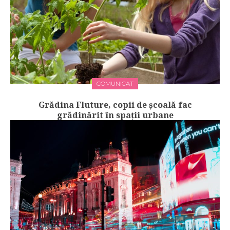
COMUNICAT
Grădina Fluture, copii de școală fac
grădinărit în spații urbane