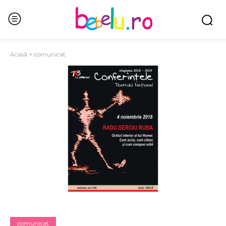
Acasă
comunicat
comunicat