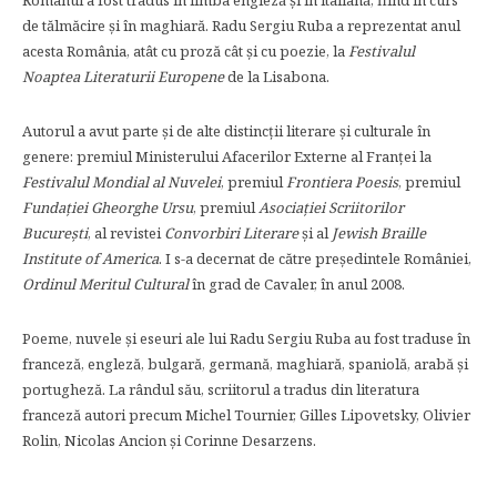
Romanul a fost tradus în limba engleză şi în italiană, fiind în curs
de tălmăcire şi în maghiară. Radu Sergiu Ruba a reprezentat anul
acesta România, atât cu proză cât şi cu poezie, la
Festivalul
Noaptea Literaturii Europene
de la Lisabona.
Autorul a avut parte şi de alte distincţii literare şi culturale în
genere: premiul Ministerului Afacerilor Externe al Franţei la
Festivalul Mondial al Nuvelei
, premiul
Frontiera Poesis
, premiul
Fundaţiei Gheorghe Ursu
, premiul
Asociaţiei Scriitorilor
Bucureşti
, al revistei
Convorbiri Literare
şi al
Jewish Braille
Institute of America
. I s-a decernat de către preşedintele României,
Ordinul Meritul Cultural
în grad de Cavaler, în anul 2008.
Poeme, nuvele şi eseuri ale lui Radu Sergiu Ruba au fost traduse în
franceză, engleză, bulgară, germană, maghiară, spaniolă, arabă şi
portugheză. La rândul său, scriitorul a tradus din literatura
franceză autori precum Michel Tournier, Gilles Lipovetsky, Olivier
Rolin, Nicolas Ancion şi Corinne Desarzens.