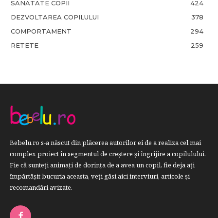
SANATATE COPII
424
DEZVOLTAREA COPILULUI
378
COMPORTAMENT
294
RETETE
259
Bebelu.ro s-a născut din plăcerea autorilor ei de a realiza cel mai
complex proiect în segmentul de creştere şi îngrijire a copilulului.
Fie că sunteţi animaţi de dorinţa de a avea un copil, fie deja aţi
împărtăşit bucuria aceasta, veți găsi aici interviuri, articole şi
recomandări avizate.