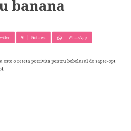
cu banana
witter
Pinterest
WhatsApp
 este o reteta potrivita pentru bebelusul de sapte-opt
i.