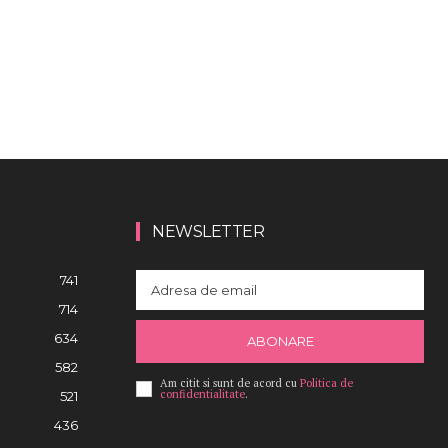
NEWSLETTER
741
714
634
ABONARE
582
Am citit si sunt de acord cu
Politica de
confidentialitate
.
521
436