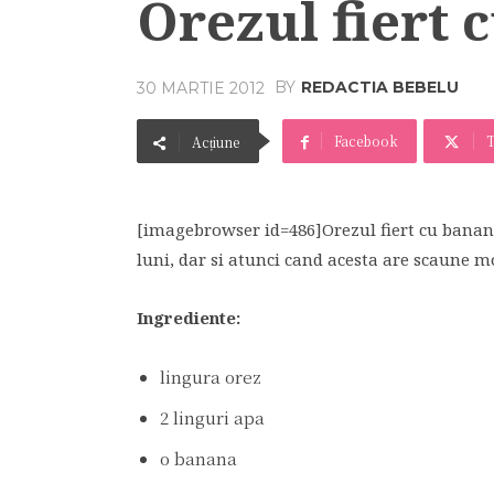
Orezul fiert 
BY
REDACTIA BEBELU
30 MARTIE 2012
Facebook
T
Acțiune
[imagebrowser id=486]Orezul fiert cu banana
luni, dar si atunci cand acesta are scaune mo
Ingrediente:
lingura orez
2 linguri apa
o banana