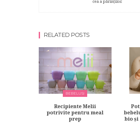
cea a părinţilor.
RELATED POSTS
BEBELUSI
Recipiente Melii
Pot
potrivite pentru meal
bebelu
prep
bio și