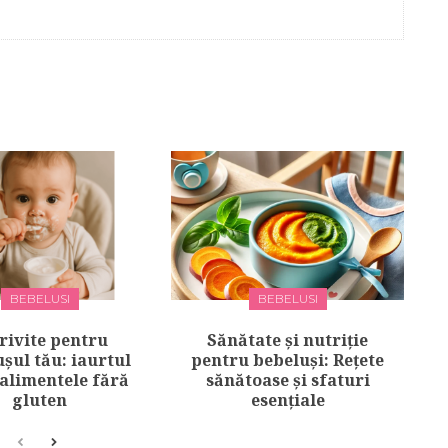
BEBELUSI
BEBELUSI
rivite pentru
Sănătate și nutriție
șul tău: iaurtul
pentru bebeluși: Rețete
 alimentele fără
sănătoase și sfaturi
gluten
esențiale