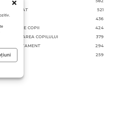
FAMILIA
582
COMUNICAT
521
zitiv.
BEBELUSI
436
te
SANATATE COPII
424
u
DEZVOLTAREA COPILULUI
379
COMPORTAMENT
294
țiuni
RETETE
259