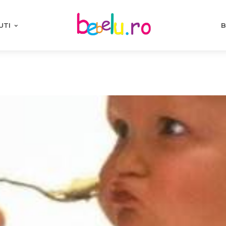
UTI
B