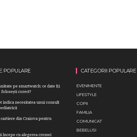
E POPULARE
CATEGORII POPULARE
nătate pe smartwatch: ce date îți
EVENIMENTE
 folosești corect?
LIFESTYLE
 indica necesitatea unui consult
COPII
ediatrică
FAMILIA
cartiere din Craiova pentru
COMUNICAT
BEBELUSI
lii începe cu alegerea cremei