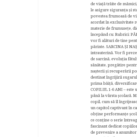
de viaţă trăite de mămici,
le asigure siguranţa şi st
povestea frumoasă de via
acordat în exclusivitate r
materie de frumuseţe, di
începând cu: Rubrici: P
vor fi alături de tine pen
părinte. SARCINA ŞI NAŞT
intrauterină. Vor fi prez
de sarcină, evoluţia fătu
sănătate, pregătire pentr
naşterii şi recuperării
destinat îngrijirii sugaru
prima băiţă, diversificar
COPILUL 1-6 ANI – este un 
până la vârsta şcolară. 
copil, cum să îl îngrijeas
un capitol captivant în ca
obţine performanţe şcolar
ce conţine o serie întrea
fascinant dedicat copiilo
de prevenire a anumitor p