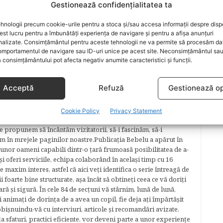
Gestionează confidențialitatea ta
ARTICOLUL URMĂTOR
hnologii precum cookie-urile pentru a stoca și/sau accesa informații despre dispo
Ciorba de rosii
t lucru pentru a îmbunătăți experiența de navigare și pentru a afișa anunțuri
nalizate. Consimțământul pentru aceste tehnologii ne va permite să procesăm da
mportamentul de navigare sau ID-uri unice pe acest site. Neconsimțământul sa
 consimțământului pot afecta negativ anumite caracteristici și funcții.
Acceptă
Refuză
Gestionează op
lăcerea autorilor ei de a scrie, din plăcerea graficienilor ei de
cel mai complex proiect în segmentul de creştere şi îngrijire a
Cookie Policy
Privacy Statement
plaformă online pentru părinţi şi copii şi pentru cei care ar
e propunem să încântăm vizitatorii, să-i fascinăm, să-i
m în mrejele paginilor noastre.​ Publicația Bebelu a apărut în
 unor oameni capabili dintr-o ţară frumoasă posibilitatea de a-
şi oferi serviciile, echipa colaborând în acelaşi timp cu 16
e maxim interes, astfel că aici veţi identifica o serie întreagă de
foarte bine structurate, aşa încât să obtineţi ceea ce vă doriţi
ară şi sigură. În cele 84 de secțuni vă stârnim, lună de lună,
ţi animaţi de dorinţa de a avea un copil, fie deja aţi împărtăşit
bişnuindu-vă cu interviuri, articole şi recomandări avizate.
la sfaturi, practici eficiente, vor deveni parte a unor experienţe