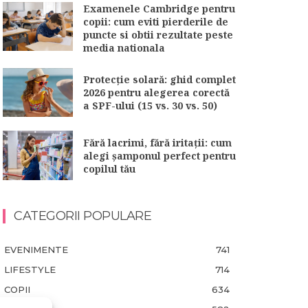
Examenele Cambridge pentru
copii: cum eviti pierderile de
puncte si obtii rezultate peste
media nationala
Protecție solară: ghid complet
2026 pentru alegerea corectă
a SPF-ului (15 vs. 30 vs. 50)
Fără lacrimi, fără iritații: cum
alegi șamponul perfect pentru
copilul tău
CATEGORII POPULARE
EVENIMENTE
741
LIFESTYLE
714
COPII
634