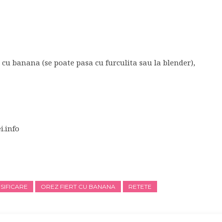
a cu banana (se poate pasa cu furculita sau la blender),
i.info
SIFICARE
OREZ FIERT CU BANANA
RETETE