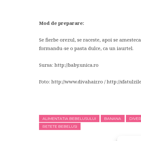
Mod de preparare:
Se fierbe orezul, se raceste, apoi se amestec
formandu-se o pasta dulce, ca un iaurtel.
Sursa: http://baby.unica.ro
Foto: http://www.divahair.ro / http://sfatulzile
ALIMENTATIA BEBELUSULUI
BANANA
DIVER
RETETE BEBELUSI