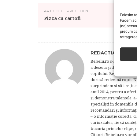
ARTICOLUL PRECEDENT
Folosim te
Pizza cu cartofi
Facem aces
(ne)perso
precum co
retragerea
REDACTIA BEBELU
Bebelu.ro s-a născut din p
a desena şi de a realiza 
copilului. Bebelu este o 
dori să redevină copii. N
surprindem şi să-i reţine
anul 2014, pentru a oferi
şi demonstra talentele, a-
specialişti în domeniile d
recomandări şi informaţii 
– o informaţie corectă, cl
curiozitatea, fie că sunte
bucuria primelor clipe, o
Cititorii Bebelu.ro vor af