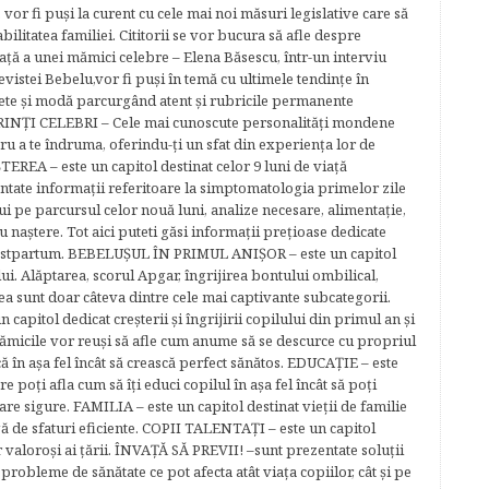
 vor fi puşi la curent cu cele mai noi măsuri legislative care să
abilitatea familiei. Cititorii se vor bucura să afle despre
ță a unei mămici celebre – Elena Băsescu, într-un interviu
evistei Bebelu,vor fi puşi în temă cu ultimele tendinţe în
ete şi modă parcurgând atent şi rubricile permanente
ĂRINŢI CELEBRI – Cele mai cunoscute personalităţi mondene
tru a te îndruma, oferindu-ţi un sfat din experienţa lor de
EREA – este un capitol destinat celor 9 luni de viaţă
entate informaţii referitoare la simptomatologia primelor zile
lui pe parcursul celor nouă luni, analize necesare, alimentaţie,
u naştere. Tot aici puteti găsi informaţii preţioase dedicate
 postpartum. BEBELUŞUL ÎN PRIMUL ANIŞOR – este un capitol
lui. Alăptarea, scorul Apgar, îngrijirea bontului ombilical,
ea sunt doar câteva dintre cele mai captivante subcategorii.
capitol dedicat creşterii şi îngrijirii copilului din primul an şi
Mămicile vor reuşi să afle cum anume să se descurce cu propriul
că în aşa fel încât să crească perfect sănătos. EDUCAŢIE – este
re poţi afla cum să îţi educi copilul în aşa fel încât să poţi
e sigure. FAMILIA – este un capitol destinat vieţii de familie
gă de sfaturi eficiente. COPII TALENTAŢI – este un capitol
r valoroși ai țării. ÎNVAŢĂ SĂ PREVII! –sunt prezentate soluţii
robleme de sănătate ce pot afecta atât viaţa copiilor, cât şi pe