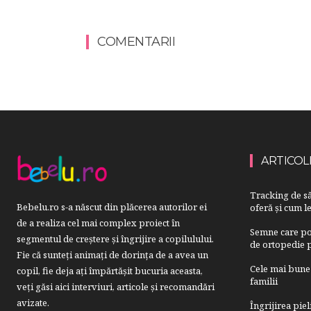
COMENTARII
ARTICOL
Tracking de să
Bebelu.ro s-a născut din plăcerea autorilor ei
oferă și cum le
de a realiza cel mai complex proiect în
Semne care pot
segmentul de creştere şi îngrijire a copilulului.
de ortopedie p
Fie că sunteţi animaţi de dorinţa de a avea un
Cele mai bune 
copil, fie deja aţi împărtăşit bucuria aceasta,
familii
veți găsi aici interviuri, articole şi recomandări
avizate.
Îngrijirea pie