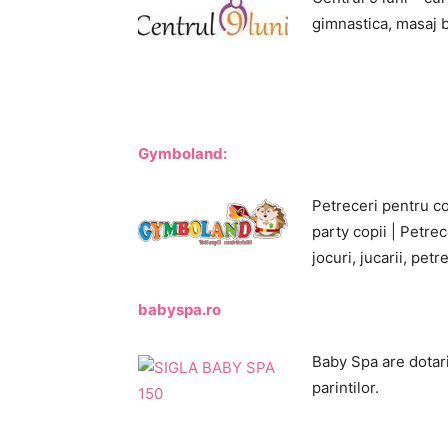
gimnastica, masaj b
Gymboland:
Petreceri pentru co
party copii | Petrec
jocuri, jucarii, petr
babyspa.ro
Baby Spa are dotari
parintilor.