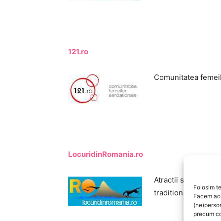
121.ro
Comunitatea femeil
LocuridinRomania.ro
Atractii si obiectiv
Folosim te
traditionale din ce
Facem aces
(ne)perso
precum co