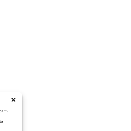
zitiv.
te
u