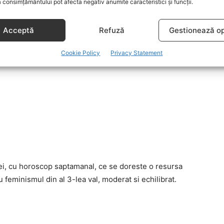
 consimțământului pot afecta negativ anumite caracteristici și funcții.
Acceptă
Refuză
Gestionează op
 la curent cu stirile care conteaza si comenteaza
Cookie Policy
Privacy Statement
teresante stiri.
ei, cu horoscop saptamanal, ce se doreste o resursa
 feminismul din al 3-lea val, moderat si echilibrat.