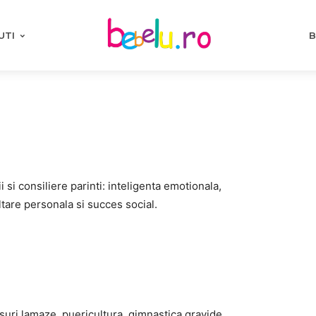
UTI
B
 si consiliere parinti: inteligenta emotionala,
tare personala si succes social.
rsuri lamaze, puericultura, gimnastica gravide,