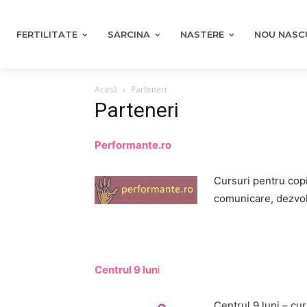
FERTILITATE
SARCINA
NASTERE
NOU NASC
Acasă
Parteneri
Parteneri
Performante.ro
Cursuri pentru copii
comunicare, dezvol
Centrul 9 lun
i
Centrul 9 luni – cu