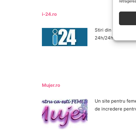
retragerea
i-24.ro
Stiri din ziare. Fii
24h/24h cele mai in
Mujer.ro
Un site pentru fem
de incredere pentru