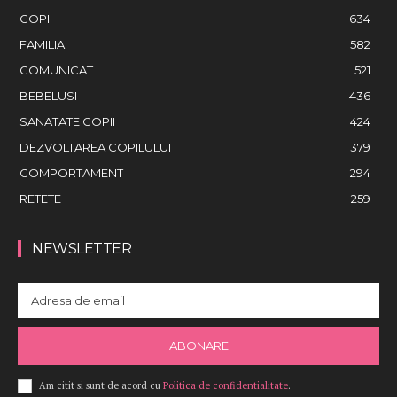
COPII
634
FAMILIA
582
COMUNICAT
521
BEBELUSI
436
SANATATE COPII
424
DEZVOLTAREA COPILULUI
379
COMPORTAMENT
294
RETETE
259
NEWSLETTER
ABONARE
Am citit si sunt de acord cu
Politica de confidentialitate
.