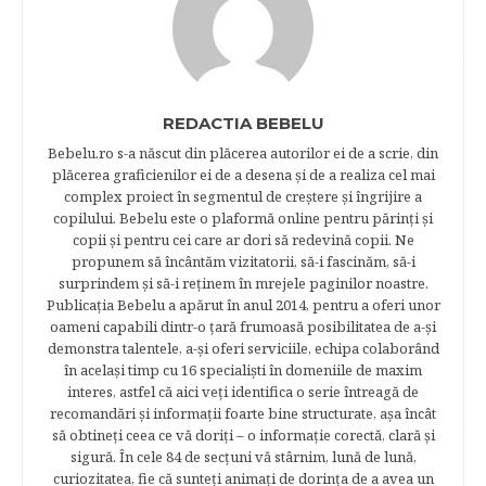
REDACTIA BEBELU
Bebelu.ro s-a născut din plăcerea autorilor ei de a scrie, din
plăcerea graficienilor ei de a desena şi de a realiza cel mai
complex proiect în segmentul de creştere şi îngrijire a
copilului. Bebelu este o plaformă online pentru părinţi şi
copii şi pentru cei care ar dori să redevină copii. Ne
propunem să încântăm vizitatorii, să-i fascinăm, să-i
surprindem şi să-i reţinem în mrejele paginilor noastre.​
Publicația Bebelu a apărut în anul 2014, pentru a oferi unor
oameni capabili dintr-o ţară frumoasă posibilitatea de a-şi
demonstra talentele, a-şi oferi serviciile, echipa colaborând
în acelaşi timp cu 16 specialişti în domeniile de maxim
interes, astfel că aici veţi identifica o serie întreagă de
recomandări şi informaţii foarte bine structurate, aşa încât
să obtineţi ceea ce vă doriţi – o informaţie corectă, clară şi
sigură. În cele 84 de secțuni vă stârnim, lună de lună,
curiozitatea, fie că sunteţi animaţi de dorinţa de a avea un