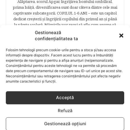
Alăptarea, scorul Apgar, îngrijirea bontului ombilical,
prima băiţă, diversificarea sunt doar câteva dintre cele mai
captivante subcategorii. COPILUL 1-6 ANI – este un capitol
dedicat creşterii şi îngrijirii copilului din primul an şi până
la vârsta şcolară. Mămicile vor reuşi să afle cum anume să
se descurce cu propriul copil, cum să îl îngrijească în aşa fel
Gestionează
încât să crească perfect sănătos. EDUCAŢIE – este un capitol
confidențialitatea ta
captivant în care poţi afla cum să îţi educi copilul în aşa fel
încât să poţi obţine performanţe şcolare sigure. FAMILIA –
Folosim tehnologii precum cookie-urile pentru a stoca și/sau accesa
este un capitol destinat vieţii de familie ce conţine o serie
informații despre dispozitiv. Facem acest lucru pentru a îmbunătăți
întreagă de sfaturi eficiente. COPII TALENTAŢI – este un
experiența de navigare și pentru a afișa anunțuri (ne)personalizate.
capitol fascinant dedicat copiilor valoroși ai țării. ÎNVAŢĂ
Consimțământul pentru aceste tehnologii ne va permite să procesăm
SĂ PREVII! –sunt prezentate soluţii de prevenire a
date precum comportamentul de navigare sau ID-uri unice pe acest site.
Neconsimțământul sau retragerea consimțământului pot afecta negativ
anumitor probleme de sănătate ce pot afecta atât viaţa
anumite caracteristici și funcții.
copiilor, cât şi pe cea a părinţilor.
Acceptă
RELATED POSTS
Refuză
Gestionează opțiuni