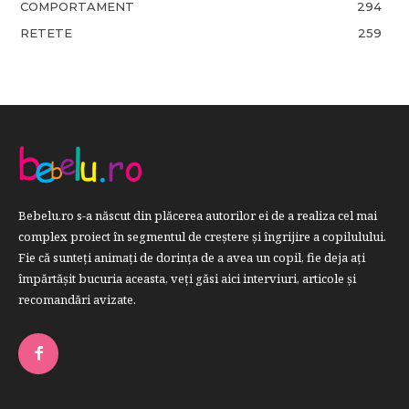
COMPORTAMENT
294
RETETE
259
Bebelu.ro s-a născut din plăcerea autorilor ei de a realiza cel mai
complex proiect în segmentul de creştere şi îngrijire a copilulului.
Fie că sunteţi animaţi de dorinţa de a avea un copil, fie deja aţi
împărtăşit bucuria aceasta, veți găsi aici interviuri, articole şi
recomandări avizate.