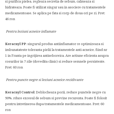
si purifica pielea, regleaza secretia de sebum, calmeaza si
hidrateaza. Poate fi utilizat singur sau in asociere cu tratamentele
medicamentoase. Se aplica pe fata si corp de doua ori pe zi. Pret:
46 ron
Pentru leziuni acneice inflamate
Keracnyl PP
: singurul produs antiinflamator ce optimizeaza si
imbunatateste toleranta pielii la tratamentele anti-acneice, fiind nr
1 in Franta pe ingrijirea antiseboreica. Are actiune eficienta asupra
cosurilor in 7 zile (dovedita clinic) si reduce semnele persistente.
Pret: 60 ron
Pentru puncte negre
s
i leziuni acneice recidivante
Keracnyl Control
: Deblocheaza porii, reduce punctele negre cu
90%, rduce excesul de sebum si previne recurenta. Poate fi folosit
pentru intretinerea dupa tratamentele medicamentoase. Pret: 60
ron