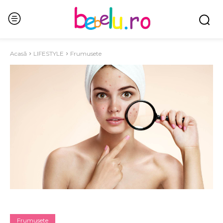
Acasă
LIFESTYLE
Frumusete
Frumusete