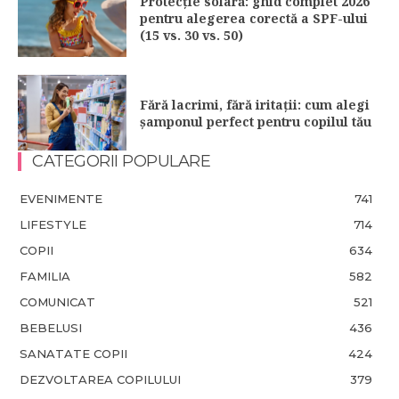
Protecție solară: ghid complet 2026
pentru alegerea corectă a SPF-ului
(15 vs. 30 vs. 50)
Fără lacrimi, fără iritații: cum alegi
șamponul perfect pentru copilul tău
CATEGORII POPULARE
EVENIMENTE
741
LIFESTYLE
714
COPII
634
FAMILIA
582
COMUNICAT
521
BEBELUSI
436
SANATATE COPII
424
DEZVOLTAREA COPILULUI
379