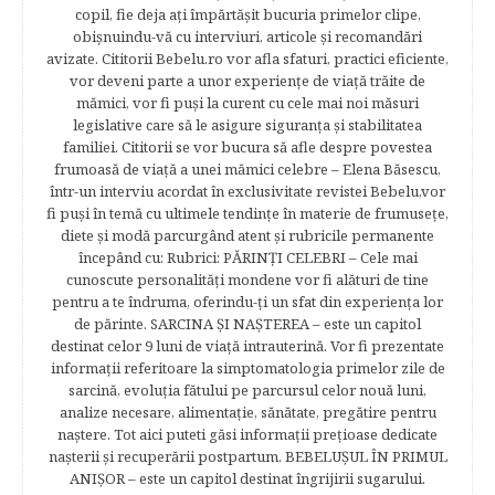
copil, fie deja aţi împărtăşit bucuria primelor clipe,
obişnuindu-vă cu interviuri, articole şi recomandări
avizate. Cititorii Bebelu.ro vor afla sfaturi, practici eficiente,
vor deveni parte a unor experienţe de viaţă trăite de
mămici, vor fi puşi la curent cu cele mai noi măsuri
legislative care să le asigure siguranţa şi stabilitatea
familiei. Cititorii se vor bucura să afle despre povestea
frumoasă de viață a unei mămici celebre – Elena Băsescu,
într-un interviu acordat în exclusivitate revistei Bebelu,vor
fi puşi în temă cu ultimele tendinţe în materie de frumuseţe,
diete şi modă parcurgând atent şi rubricile permanente
începând cu: Rubrici: PĂRINŢI CELEBRI – Cele mai
cunoscute personalităţi mondene vor fi alături de tine
pentru a te îndruma, oferindu-ţi un sfat din experienţa lor
de părinte. SARCINA ŞI NAŞTEREA – este un capitol
destinat celor 9 luni de viaţă intrauterină. Vor fi prezentate
informaţii referitoare la simptomatologia primelor zile de
sarcină, evoluţia fătului pe parcursul celor nouă luni,
analize necesare, alimentaţie, sănătate, pregătire pentru
naştere. Tot aici puteti găsi informaţii preţioase dedicate
naşterii şi recuperării postpartum. BEBELUŞUL ÎN PRIMUL
ANIŞOR – este un capitol destinat îngrijirii sugarului.