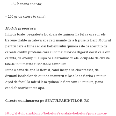
– ½ banana coapta;
– 250 gr de cirese (o cana).
Mod de preparare:
Intii de toate, pregateste boabele de quinoa. La fel ca orezul, ele
trebuie clatite in cateva ape reci inainte de a fi puse la fiert. Motivul
pentru care e bine sa-i dai bebelusului quinoa este ca acest tip de
cereale contin proteine care sunt mai usor de digerat decat cele din
carnita, de exemplu. Dupa ce ai terminat cu ele, ocupa-te de cireste:
taie-le in jumatate si scoate-le samburii.
Pune o cana de apa la fiert si, cand incepe sa clocoteasca, da
drumul boabelor de quinoa inauntru si lasa-le sa fiarba 1 minut.
Apoi da focul la mic si lasa quinoa la fiert cam 15 minute, pana
cand absoarbe toata apa.
Citeste continuarea pe SFATULPARINTILOR. RO.
http://sfatulparintilor.ro/bebelusi/sanatate-bebelusi/piureuri-cu-