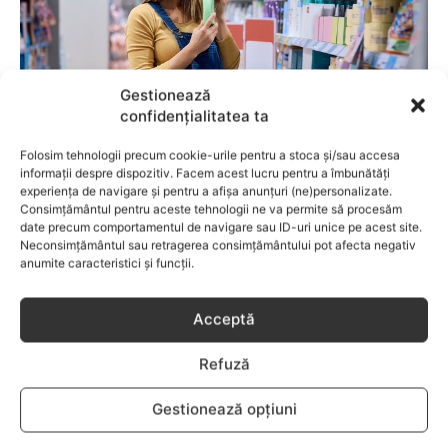
Gestionează
confidențialitatea ta
Folosim tehnologii precum cookie-urile pentru a stoca și/sau accesa
BEBELUSI
informații despre dispozitiv. Facem acest lucru pentru a îmbunătăți
experiența de navigare și pentru a afișa anunțuri (ne)personalizate.
Fără lacrimi, fără iritații: cum alegi
Consimțământul pentru aceste tehnologii ne va permite să procesăm
date precum comportamentul de navigare sau ID-uri unice pe acest site.
șamponul perfect pentru copilul tău
Neconsimțământul sau retragerea consimțământului pot afecta negativ
anumite caracteristici și funcții.
Acceptă
Refuză
Gestionează opțiuni