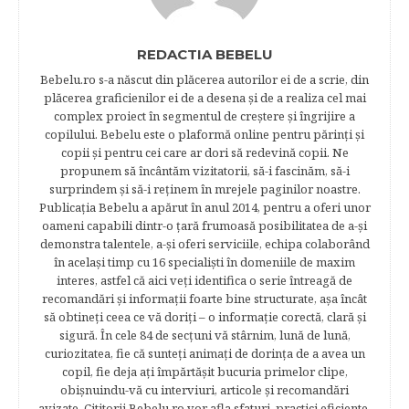
REDACTIA BEBELU
Bebelu.ro s-a născut din plăcerea autorilor ei de a scrie, din
plăcerea graficienilor ei de a desena şi de a realiza cel mai
complex proiect în segmentul de creştere şi îngrijire a
copilului. Bebelu este o plaformă online pentru părinţi şi
copii şi pentru cei care ar dori să redevină copii. Ne
propunem să încântăm vizitatorii, să-i fascinăm, să-i
surprindem şi să-i reţinem în mrejele paginilor noastre.​
Publicația Bebelu a apărut în anul 2014, pentru a oferi unor
oameni capabili dintr-o ţară frumoasă posibilitatea de a-şi
demonstra talentele, a-şi oferi serviciile, echipa colaborând
în acelaşi timp cu 16 specialişti în domeniile de maxim
interes, astfel că aici veţi identifica o serie întreagă de
recomandări şi informaţii foarte bine structurate, aşa încât
să obtineţi ceea ce vă doriţi – o informaţie corectă, clară şi
sigură. În cele 84 de secțuni vă stârnim, lună de lună,
curiozitatea, fie că sunteţi animaţi de dorinţa de a avea un
copil, fie deja aţi împărtăşit bucuria primelor clipe,
obişnuindu-vă cu interviuri, articole şi recomandări
avizate. Cititorii Bebelu.ro vor afla sfaturi, practici eficiente,