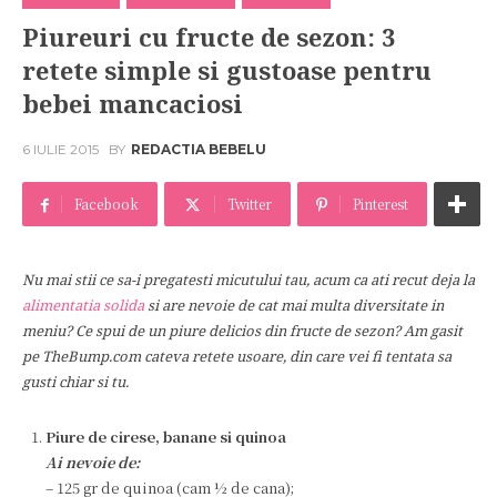
Piureuri cu fructe de sezon: 3
retete simple si gustoase pentru
bebei mancaciosi
6 IULIE 2015
BY
REDACTIA BEBELU
Facebook
Twitter
Pinterest
Nu mai stii ce sa-i pregatesti micutului tau, acum ca ati recut deja la
alimentatia solida
si are nevoie de cat mai multa diversitate in
meniu? Ce spui de un piure delicios din fructe de sezon? Am gasit
pe TheBump.com cateva retete usoare, din care vei fi tentata sa
gusti chiar si tu.
Piure de cirese, banane si quinoa
Ai nevoie de:
– 125 gr de quinoa (cam ½ de cana);