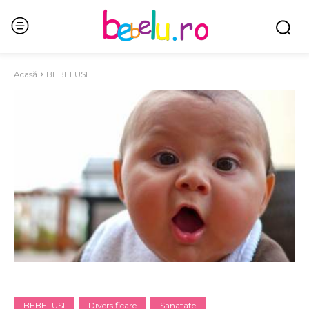
Acasă
BEBELUSI
BEBELUSI
Diversificare
Sanatate