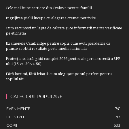
Cele mai bune cartiere din Craiova pentru familii
Îngrijirea pielii începe cu alegerea cremei potrivite
Cum recunoști un lapte de calitate și ce informații merită verificate
pe etichetă?
Examenele Cambridge pentru copii: cum eviti pierderile de
puncte si obtii rezultate peste media nationala
Protecție solară: ghid complet 2026 pentru alegerea corectă a SPF-
ului (15 vs. 30 vs. 50)
Fără lacrimi, fără iritații: cum alegi șamponul perfect pentru
copilul tău
CATEGORII POPULARE
EVENIMENTE
741
LIFESTYLE
713
COPII
633