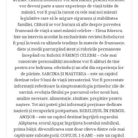
vor deveni parte a unor experienţe de viaţă trăite de
mămici, vor fi puşi la curent cu cele mai noi măsuri
legislative care să le asigure siguranţa şi stabilitatea
familiei. Cititorii se vor bucura să afle despre povestea
frumoasă de viață a unei mămici celebre – Elena Băsescu,
într-un interviu acordat în exclusivitate revistei Bebelu,vor
fi puşi în temă cu ultimele tendinţe în materie de frumuseţe,
diete şi modă parcurgând atent şi rubricile permanente
începând cu: Rubrici: PĂRINŢI CELEBRI – Cele mai
cunoscute personalităţi mondene vor fi alături de tine
pentru a te îndruma, oferindu-ţi un sfat din experienţa lor
de părinte. SARCINA ŞI NAŞTEREA – este un capitol
destinat celor 9 luni de viaţă intrauterină. Vor fi prezentate
informaţii referitoare la simptomatologia primelor zile de
sarcină, evoluţia fătului pe parcursul celor nouă luni,
analize necesare, alimentaţie, sănătate, pregătire pentru
naştere. Tot aici puteti găsi informaţii preţioase dedicate
naşterii şi recuperării postpartum. BEBELUŞUL ÎN PRIMUL
ANIŞOR – este un capitol destinat îngrijirii sugarului.
Alăptarea, scorul Apgar, îngrijirea bontului ombilical,
prima băiţă, diversificarea sunt doar câteva dintre cele mai
captivante subcategorii. COPILUL 1-6 ANI – este un capitol