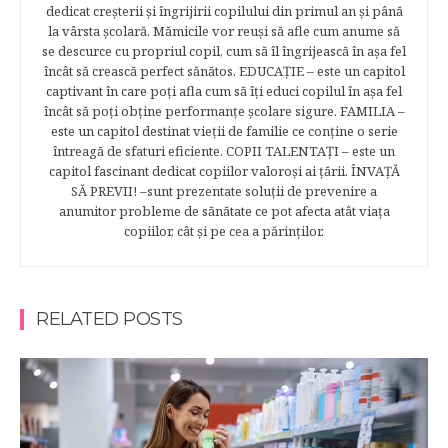
dedicat creşterii şi îngrijirii copilului din primul an şi până
la vârsta şcolară. Mămicile vor reuşi să afle cum anume să
se descurce cu propriul copil, cum să îl îngrijească în aşa fel
încât să crească perfect sănătos. EDUCAŢIE – este un capitol
captivant în care poţi afla cum să îţi educi copilul în aşa fel
încât să poţi obţine performanţe şcolare sigure. FAMILIA –
este un capitol destinat vieţii de familie ce conţine o serie
întreagă de sfaturi eficiente. COPII TALENTAŢI – este un
capitol fascinant dedicat copiilor valoroși ai țării. ÎNVAŢĂ
SĂ PREVII! –sunt prezentate soluţii de prevenire a
anumitor probleme de sănătate ce pot afecta atât viaţa
copiilor, cât şi pe cea a părinţilor.
RELATED POSTS