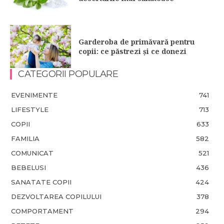
Garderoba de primăvară pentru
copii: ce păstrezi și ce donezi
CATEGORII POPULARE
EVENIMENTE
741
LIFESTYLE
713
COPII
633
FAMILIA
582
COMUNICAT
521
BEBELUSI
436
SANATATE COPII
424
DEZVOLTAREA COPILULUI
378
COMPORTAMENT
294