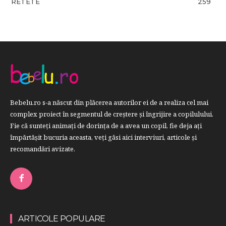
RETETE
259
Bebelu.ro s-a născut din plăcerea autorilor ei de a realiza cel mai
complex proiect în segmentul de creştere şi îngrijire a copilulului.
Fie că sunteţi animaţi de dorinţa de a avea un copil, fie deja aţi
împărtăşit bucuria aceasta, veți găsi aici interviuri, articole şi
recomandări avizate.
ARTICOLE POPULARE