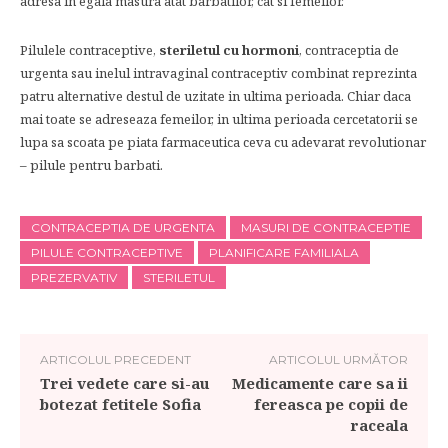
adresa in egala masura atat barbatilor, cat si femeilor.
Pilulele contraceptive,
steriletul cu hormoni
, contraceptia de
urgenta sau inelul intravaginal contraceptiv combinat reprezinta
patru alternative destul de uzitate in ultima perioada. Chiar daca
mai toate se adreseaza femeilor, in ultima perioada cercetatorii se
lupa sa scoata pe piata farmaceutica ceva cu adevarat revolutionar
– pilule pentru barbati.
CONTRACEPTIA DE URGENTA
MASURI DE CONTRACEPTIE
PILULE CONTRACEPTIVE
PLANIFICARE FAMILIALA
PREZERVATIV
STERILETUL
ARTICOLUL PRECEDENT
ARTICOLUL URMĂTOR
Trei vedete care si-au
Medicamente care sa ii
botezat fetitele Sofia
fereasca pe copii de
raceala