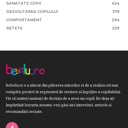
SANATATE COPII
424
DEZVOLTAREA COPILULUI
379
COMPORTAMENT
294
RETETE
259
Bebelu.ro s-a născut din plăcerea autorilor ei de a realiza cel mai
complex proiect în segmentul de creştere şi îngrijire a copilulului.
Fie că sunteţi animaţi de dorinţa de a avea un copil, fie deja aţi
împărtăşit bucuria aceasta, veți găsi aici interviuri, articole şi
recomandări avizate.