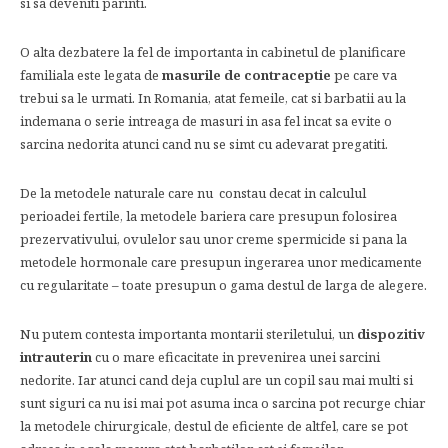
si sa deveniti parinti.
O alta dezbatere la fel de importanta in cabinetul de planificare
familiala este legata de
masurile de contraceptie
pe care va
trebui sa le urmati. In Romania, atat femeile, cat si barbatii au la
indemana o serie intreaga de masuri in asa fel incat sa evite o
sarcina nedorita atunci cand nu se simt cu adevarat pregatiti.
De la metodele naturale care nu constau decat in calculul
perioadei fertile, la metodele bariera care presupun folosirea
prezervativului, ovulelor sau unor creme spermicide si pana la
metodele hormonale care presupun ingerarea unor medicamente
cu regularitate – toate presupun o gama destul de larga de alegere.
Nu putem contesta importanta montarii steriletului, un
dispozitiv
intrauterin
cu o mare eficacitate in prevenirea unei sarcini
nedorite. Iar atunci cand deja cuplul are un copil sau mai multi si
sunt siguri ca nu isi mai pot asuma inca o sarcina pot recurge chiar
la metodele chirurgicale, destul de eficiente de altfel, care se pot