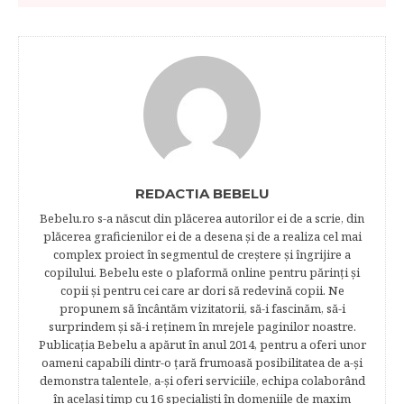
REDACTIA BEBELU
Bebelu.ro s-a născut din plăcerea autorilor ei de a scrie, din
plăcerea graficienilor ei de a desena şi de a realiza cel mai
complex proiect în segmentul de creştere şi îngrijire a
copilului. Bebelu este o plaformă online pentru părinţi şi
copii şi pentru cei care ar dori să redevină copii. Ne
propunem să încântăm vizitatorii, să-i fascinăm, să-i
surprindem şi să-i reţinem în mrejele paginilor noastre.​
Publicația Bebelu a apărut în anul 2014, pentru a oferi unor
oameni capabili dintr-o ţară frumoasă posibilitatea de a-şi
demonstra talentele, a-şi oferi serviciile, echipa colaborând
în acelaşi timp cu 16 specialişti în domeniile de maxim