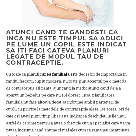
ATUNCI CAND TE GANDESTI CA
INCA NU ESTE TIMPUL SA ADUCI
PE LUME UN COPIL ESTE INDICAT
SA ITI FACI CATEVA PLANURI
LEGATE DE MODUL TAU DE
CONTRACEPTIE.
Cu toate ca
planific
area
familiala
est
e deosebit de importanta in
randul fiecarui cuplu modern, nu toate pun accentul pe o metoda
de contraceptie eficienta, ajungand la medic atunci cand deja a
aparut un bebelus pe care nu si-l doresc. Insa, planificarea
familiala nu face altceva decat sa indrume ambii parteneri de
cuplu cu privire la metodele de contraceptie alese. De aceea, ori de
cate ori aveti putin timp liber este indicat sa deschideti usile unui
astfel de cabinet pentru a avea o discutie cu un specialist care va va
putea indruma cand anume si mai ales cum sa ramaneti insarcinata