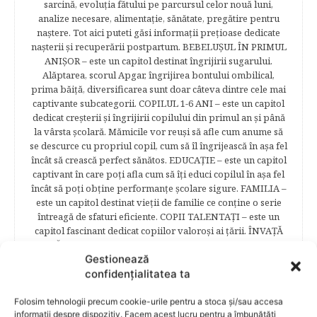
sarcină, evoluţia fătului pe parcursul celor nouă luni,
analize necesare, alimentaţie, sănătate, pregătire pentru
naştere. Tot aici puteti găsi informaţii preţioase dedicate
naşterii şi recuperării postpartum. BEBELUŞUL ÎN PRIMUL
ANIŞOR – este un capitol destinat îngrijirii sugarului.
Alăptarea, scorul Apgar, îngrijirea bontului ombilical,
prima băiţă, diversificarea sunt doar câteva dintre cele mai
captivante subcategorii. COPILUL 1-6 ANI – este un capitol
dedicat creşterii şi îngrijirii copilului din primul an şi până
la vârsta şcolară. Mămicile vor reuşi să afle cum anume să
se descurce cu propriul copil, cum să îl îngrijească în aşa fel
încât să crească perfect sănătos. EDUCAŢIE – este un capitol
captivant în care poţi afla cum să îţi educi copilul în aşa fel
încât să poţi obţine performanţe şcolare sigure. FAMILIA –
este un capitol destinat vieţii de familie ce conţine o serie
întreagă de sfaturi eficiente. COPII TALENTAŢI – este un
capitol fascinant dedicat copiilor valoroși ai țării. ÎNVAŢĂ
SĂ PREVII! –sunt prezentate soluţii de prevenire a
Gestionează
anumitor probleme de sănătate ce pot afecta atât viaţa
copiilor, cât şi pe cea a părinţilor.
confidențialitatea ta
Folosim tehnologii precum cookie-urile pentru a stoca și/sau accesa
informații despre dispozitiv. Facem acest lucru pentru a îmbunătăți