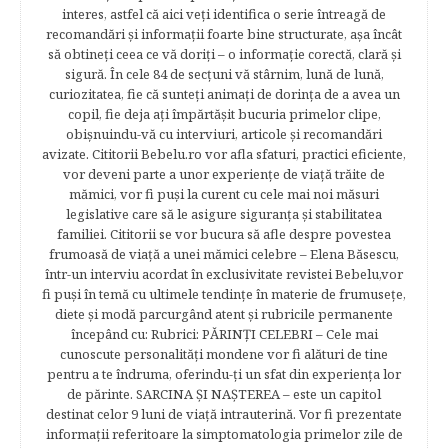
interes, astfel că aici veţi identifica o serie întreagă de
recomandări şi informaţii foarte bine structurate, aşa încât
să obtineţi ceea ce vă doriţi – o informaţie corectă, clară şi
sigură. În cele 84 de secțuni vă stârnim, lună de lună,
curiozitatea, fie că sunteţi animaţi de dorinţa de a avea un
copil, fie deja aţi împărtăşit bucuria primelor clipe,
obişnuindu-vă cu interviuri, articole şi recomandări
avizate. Cititorii Bebelu.ro vor afla sfaturi, practici eficiente,
vor deveni parte a unor experienţe de viaţă trăite de
mămici, vor fi puşi la curent cu cele mai noi măsuri
legislative care să le asigure siguranţa şi stabilitatea
familiei. Cititorii se vor bucura să afle despre povestea
frumoasă de viață a unei mămici celebre – Elena Băsescu,
într-un interviu acordat în exclusivitate revistei Bebelu,vor
fi puşi în temă cu ultimele tendinţe în materie de frumuseţe,
diete şi modă parcurgând atent şi rubricile permanente
începând cu: Rubrici: PĂRINŢI CELEBRI – Cele mai
cunoscute personalităţi mondene vor fi alături de tine
pentru a te îndruma, oferindu-ţi un sfat din experienţa lor
de părinte. SARCINA ŞI NAŞTEREA – este un capitol
destinat celor 9 luni de viaţă intrauterină. Vor fi prezentate
informaţii referitoare la simptomatologia primelor zile de