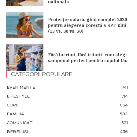
nationala
Protecție solară: ghid complet 2026
pentru alegerea corectă a SPF-ului
(15 vs. 30 vs. 50)
Fără lacrimi, fără iritații: cum alegi
șamponul perfect pentru copilul tău
CATEGORII POPULARE
EVENIMENTE
741
LIFESTYLE
714
COPII
634
FAMILIA
582
COMUNICAT
521
BEBELUSI
436