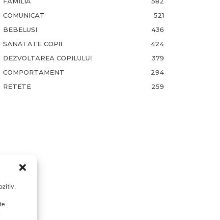
FAMILIA
582
COMUNICAT
521
BEBELUSI
436
SANATATE COPII
424
DEZVOLTAREA COPILULUI
379
COMPORTAMENT
294
RETETE
259
zitiv.
te
u