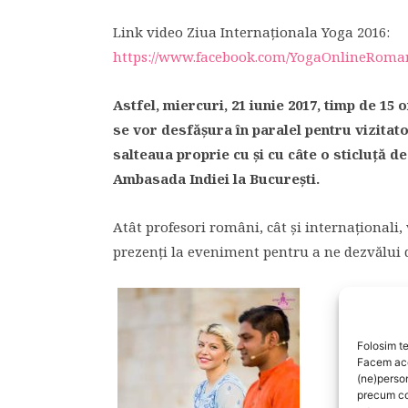
Link video Ziua Internaționala Yoga 2016:
https://www.facebook.com/YogaOnlineRoman
Astfel, miercuri, 21 iunie 2017, timp de 15 
se vor desfășura în paralel pentru vizitato
salteaua proprie cu și cu câte o sticluță de
Ambasada Indiei la București.
Atât profesori români, cât și internaționali, 
prezenți la eveniment pentru a ne dezvălui d
Folosim te
Facem aces
(ne)perso
precum co