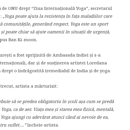
tă de ONU drept “Ziua Internațională Yoga”, secretarul
d:
„Yoga poate ajuta la rezistența în fața maladiilor care
ltă comunitățile, generând respect. Yoga este un sport
e și poate chiar să ajute oamenii în situații de urgență,
 spus Ban Ki-moon.
rești a fost sprijinită de Ambasada Indiei și s-a
ernaționali, dar și de susținerea artistei Loredana
rept o îndrăgostită iremediabil de India și de yoga.
trecut, artista a mărturisit:
ebuie să se predea obligatoriu în școli așa cum se predă
 Yoga, ca de aer. Viața mea și starea mea fizică, mentală,
a Yoga ajungi cu adevărat atunci când ai nevoie de ea,
tru suflet….”
încheie artista.