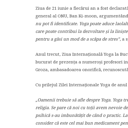
Ziua de 21 iunie a fiecărui an a fost declara
general al ONU, Ban Ki-moon, argumentân
nu pot fi identificate. Yoga poate aduce laola
care poate contribui la dezvoltare și la linișt
pentru a găsi un mod de a scăpa de stres”
, a
Anul trecut, Ziua Internațională Yoga la Bucu
bucurat de prezența a numeroși profesori int
Groza, ambasadoarea onorifică, recunoscută d
Cu prilejul Zilei Internaționale Yoga de anul 
„Oamenii trebuie să afle despre Yoga. Yoga tr
religia. Se pare că noi cu toții avem nevoie de
psihică s-au imbunătățit de când o practic. L
consider că este cel mai bun medicament pen