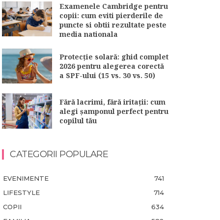
Examenele Cambridge pentru
copii: cum eviti pierderile de
puncte si obtii rezultate peste
media nationala
Protecție solară: ghid complet
2026 pentru alegerea corectă
a SPF-ului (15 vs. 30 vs. 50)
Fără lacrimi, fără iritații: cum
alegi șamponul perfect pentru
copilul tău
CATEGORII POPULARE
EVENIMENTE
741
LIFESTYLE
714
COPII
634