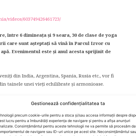
ia/videos/603749426461723/
ore, între 6 dimineața și 9 seara, 30 de clase de yoga
rii care sunt așteptați să vină în Parcul Izvor cu
 apă. Evenimentul este și anul acesta sprijinit de
veniți din India, Argentina, Spania, Rusia etc., vor fi
in tainele unei vieți echilibrate și armonioase.
Gestionează confidențialitatea ta
hnologii precum cookie-urile pentru a stoca și/sau accesa informații despre dispo
t lucru pentru a îmbunătăți experiența de navigare și pentru a afișa anunțuri
nalizate. Consimțământul pentru aceste tehnologii ne va permite să procesăm da
mportamentul de navigare sau ID-uri unice pe acest site. Neconsimțământul sa