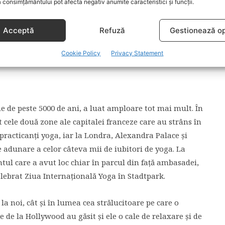
 consimțământului pot afecta negativ anumite caracteristici și funcții.
Acceptă
Refuză
Gestionează op
Cookie Policy
Privacy Statement
he de peste 5000 de ani, a luat amploare tot mai mult. În
t cele două zone ale capitalei franceze care au strâns în
practicanți yoga, iar la Londra, Alexandra Palace și
 adunare a celor câteva mii de iubitori de yoga. La
tul care a avut loc chiar în parcul din față ambasadei,
elebrat Ziua Internațională Yoga în Stadtpark.
la noi, cât și în lumea cea strălucitoare pe care o
de la Hollywood au găsit și ele o cale de relaxare și de