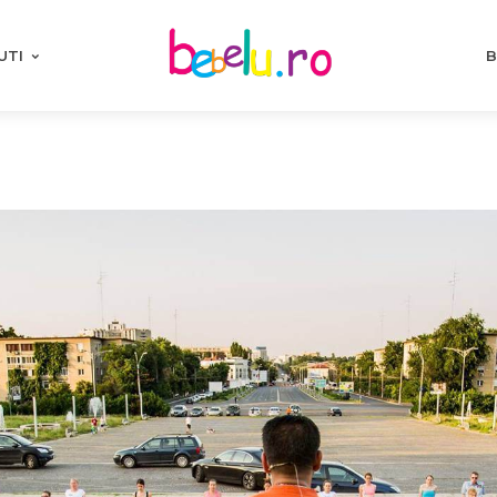
UTI
B