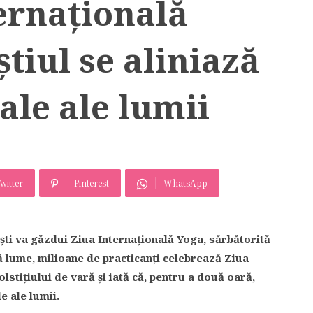
ernațională
tiul se aliniază
ale ale lumii
witter
Pinterest
WhatsApp
ești va găzdui Ziua Internațională Yoga, sărbătorită
ă lume, milioane de practicanți celebrează Ziua
lstițiului de vară și iată că, pentru a două oară,
e ale lumii.