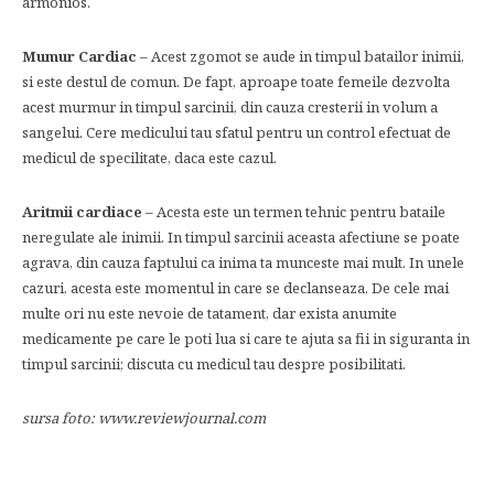
armonios.
Mumur Cardiac
– Acest zgomot se aude in timpul batailor inimii,
si este destul de comun. De fapt, aproape toate femeile dezvolta
acest murmur in timpul sarcinii, din cauza cresterii in volum a
sangelui. Cere medicului tau sfatul pentru un control efectuat de
medicul de specilitate, daca este cazul.
Aritmii cardiace
– Acesta este un termen tehnic pentru bataile
neregulate ale inimii. In timpul sarcinii aceasta afectiune se poate
agrava, din cauza faptului ca inima ta munceste mai mult. In unele
cazuri, acesta este momentul in care se declanseaza. De cele mai
multe ori nu este nevoie de tatament, dar exista anumite
medicamente pe care le poti lua si care te ajuta sa fii in siguranta in
timpul sarcinii; discuta cu medicul tau despre posibilitati.
sursa foto:
www.reviewjournal.com