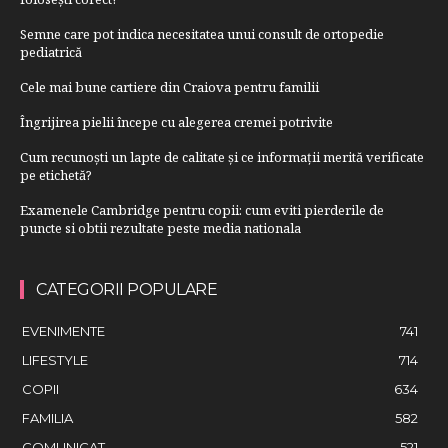
Semne care pot indica necesitatea unui consult de ortopedie
pediatrică
Cele mai bune cartiere din Craiova pentru familii
Îngrijirea pielii începe cu alegerea cremei potrivite
Cum recunoști un lapte de calitate și ce informații merită verificate
pe etichetă?
Examenele Cambridge pentru copii: cum eviti pierderile de
puncte si obtii rezultate peste media nationala
CATEGORII POPULARE
EVENIMENTE
741
LIFESTYLE
714
COPII
634
FAMILIA
582
COMUNICAT
521