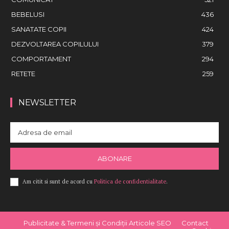
BEBELUSI
436
SANATATE COPII
424
DEZVOLTAREA COPILULUI
379
COMPORTAMENT
294
RETETE
259
NEWSLETTER
ABONARE
Am citit si sunt de acord cu
Politica de confidentialitate
.
Publicitate & Termeni și Condiții Articole SEO
Contact