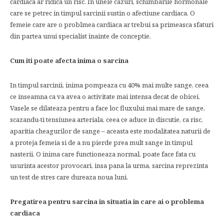
cardiaca ar ridica un risc. In unele cazuri, schimbarile hormonale
care se petrec in timpul sarcinii sustin o afectiune cardiaca. O
femeie care are o problmea cardiaca ar trebui sa primeasca sfaturi
din partea unui specialist inainte de conceptie.
Cum iti poate afecta inima o sarcina
In timpul sarcinii, inima pompeaza cu 40% mai multe sange, ceea
ce inseamna ca va avea o activitate mai intensa decat de obicei.
Vasele se dilateaza pentru a face loc fluxului mai mare de sange,
scazandu-ti tensiunea arteriala, ceea ce aduce in discutie, ca risc,
aparitia cheagurilor de sange – aceasta este modalitatea naturii de
a proteja femeia si de a nu pierde prea mult sange in timpul
nasterii. O inima care functioneaza normal, poate face fata cu
usurinta acestor provocari, insa pana la urma, sarcina reprezinta
un test de stres care dureaza noua luni.
Pregatirea pentru sarcina in situatia in care ai o problema
cardiaca