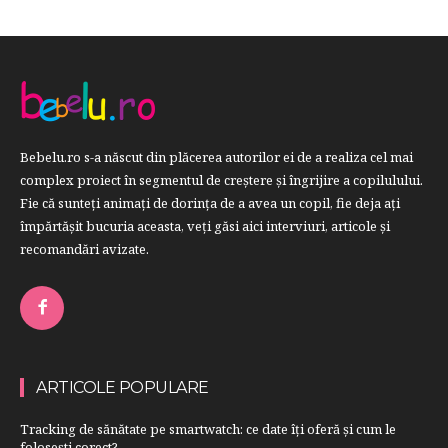
Bebelu.ro s-a născut din plăcerea autorilor ei de a realiza cel mai
complex proiect în segmentul de creştere şi îngrijire a copilulului.
Fie că sunteţi animaţi de dorinţa de a avea un copil, fie deja aţi
împărtăşit bucuria aceasta, veți găsi aici interviuri, articole şi
recomandări avizate.
ARTICOLE POPULARE
Tracking de sănătate pe smartwatch: ce date îți oferă și cum le
folosești corect?