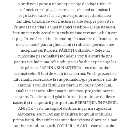
vor deveni parte a unor experienţe de viaţă trăite de
mămici, vor fi puşi la curent cu cele mai noi măsuri
legislative care să le asigure siguranţa şi stabilitatea
familiei. Cititorii se vor bucura să afle despre povestea
frumoasă de viață a unei mămici celebre – Elena Băsescu,
într-un interviu acordat în exclusivitate revistei Bebelu,vor
fi puşi în temă cu ultimele tendinţe în materie de frumuseţe,
diete şi modă parcurgând atent şi rubricile permanente
începând cu: Rubrici: PĂRINŢI CELEBRI – Cele mai
cunoscute personalităţi mondene vor fi alături de tine
pentru a te îndruma, oferindu-ţi un sfat din experienţa lor
de părinte. SARCINA ŞI NAŞTEREA – este un capitol
destinat celor 9 luni de viaţă intrauterină. Vor fi prezentate
informaţii referitoare la simptomatologia primelor zile de
sarcină, evoluţia fătului pe parcursul celor nouă luni,
analize necesare, alimentaţie, sănătate, pregătire pentru
naştere. Tot aici puteti găsi informaţii preţioase dedicate
naşterii şi recuperării postpartum. BEBELUŞUL ÎN PRIMUL
ANIŞOR – este un capitol destinat îngrijirii sugarului.
Alăptarea, scorul Apgar, îngrijirea bontului ombilical,
prima băiţă, diversificarea sunt doar câteva dintre cele mai
captivante subcategorii. COPILUL 1-6 ANI – este un capitol