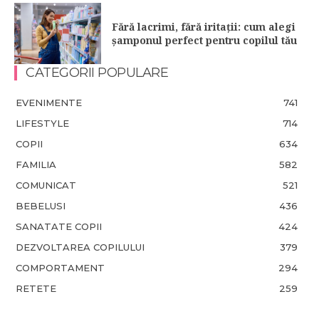
Fără lacrimi, fără iritații: cum alegi
șamponul perfect pentru copilul tău
CATEGORII POPULARE
EVENIMENTE
741
LIFESTYLE
714
COPII
634
FAMILIA
582
COMUNICAT
521
BEBELUSI
436
SANATATE COPII
424
DEZVOLTAREA COPILULUI
379
COMPORTAMENT
294
RETETE
259