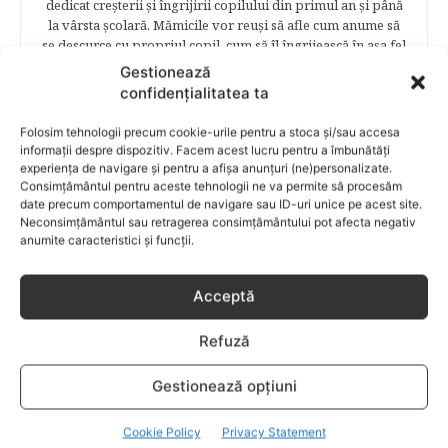
dedicat creşterii şi îngrijirii copilului din primul an şi până
la vârsta şcolară. Mămicile vor reuşi să afle cum anume să
se descurce cu propriul copil, cum să îl îngrijească în aşa fel
încât să crească perfect sănătos. EDUCAŢIE – este un capitol
Gestionează
captivant în care poţi afla cum să îţi educi copilul în aşa fel
confidențialitatea ta
încât să poţi obţine performanţe şcolare sigure. FAMILIA –
este un capitol destinat vieţii de familie ce conţine o serie
Folosim tehnologii precum cookie-urile pentru a stoca și/sau accesa
întreagă de sfaturi eficiente. COPII TALENTAŢI – este un
informații despre dispozitiv. Facem acest lucru pentru a îmbunătăți
capitol fascinant dedicat copiilor valoroși ai țării. ÎNVAŢĂ
experiența de navigare și pentru a afișa anunțuri (ne)personalizate.
SĂ PREVII! –sunt prezentate soluţii de prevenire a
Consimțământul pentru aceste tehnologii ne va permite să procesăm
date precum comportamentul de navigare sau ID-uri unice pe acest site.
anumitor probleme de sănătate ce pot afecta atât viaţa
Neconsimțământul sau retragerea consimțământului pot afecta negativ
copiilor, cât şi pe cea a părinţilor.
anumite caracteristici și funcții.
Acceptă
RELATED POSTS
Refuză
Gestionează opțiuni
Cookie Policy
Privacy Statement