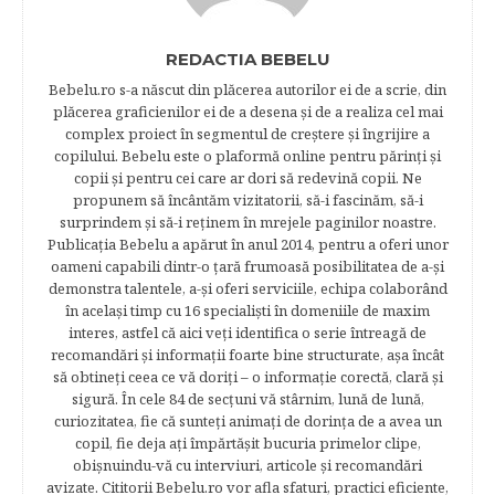
REDACTIA BEBELU
Bebelu.ro s-a născut din plăcerea autorilor ei de a scrie, din
plăcerea graficienilor ei de a desena şi de a realiza cel mai
complex proiect în segmentul de creştere şi îngrijire a
copilului. Bebelu este o plaformă online pentru părinţi şi
copii şi pentru cei care ar dori să redevină copii. Ne
propunem să încântăm vizitatorii, să-i fascinăm, să-i
surprindem şi să-i reţinem în mrejele paginilor noastre.​
Publicația Bebelu a apărut în anul 2014, pentru a oferi unor
oameni capabili dintr-o ţară frumoasă posibilitatea de a-şi
demonstra talentele, a-şi oferi serviciile, echipa colaborând
în acelaşi timp cu 16 specialişti în domeniile de maxim
interes, astfel că aici veţi identifica o serie întreagă de
recomandări şi informaţii foarte bine structurate, aşa încât
să obtineţi ceea ce vă doriţi – o informaţie corectă, clară şi
sigură. În cele 84 de secțuni vă stârnim, lună de lună,
curiozitatea, fie că sunteţi animaţi de dorinţa de a avea un
copil, fie deja aţi împărtăşit bucuria primelor clipe,
obişnuindu-vă cu interviuri, articole şi recomandări
avizate. Cititorii Bebelu.ro vor afla sfaturi, practici eficiente,