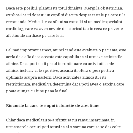
Daca este posibil, planuieste totul dinainte. Mergi la obstetrician,
explica-i ca iti doresti un copil si discuta despre testele pe care ti le
recomanda. Medicul te va sfatui sa consulti si un medic specialist
cardiolog, care va avea nevoie de istoricul tau in ceea ce priveste
afectiunile cardiace pe care le ai.
Cel mai important aspect, atunci cand este evaluata o pacienta, este
acela de a afla daca aceasta este capabila sa-si urmeze activitatile
zilnice. Daca poti sa tii pasul in continuare cu activitatile tale
zilnice, inclusiv cele sportive, aceasta iti ofera o perspectiva
optimista asupra nasterii. Daca activitatea zilnica iti este
restrictionata, medicul va determina daca poti avea o sarcina care
poate ajunge cu bine pana la final.
Riscurile la care te supui in functie de afectiune
Chiar daca medicul tau te-a sfatuit sa nu ramai insarcinata, in
urmatoarele cazuri poti totusi sa ai o sarcina care sa se dezvolte