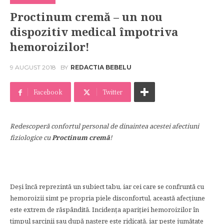
Proctinum cremă – un nou
dispozitiv medical împotriva
hemoroizilor!
9 AUGUST 2018
BY
REDACTIA BEBELU
Facebook
Twitter
Redescoperă confortul personal de dinaintea acestei afectiuni
fiziologice cu
Proctinum cremă
!
Deși încă reprezintă un subiect tabu, iar cei care se confruntă cu
hemoroizii simt pe propria piele disconfortul, această afecțiune
este extrem de răspândită. Incidența apariției hemoroizilor în
timpul sarcinii sau după naștere este ridicată, iar peste jumătate