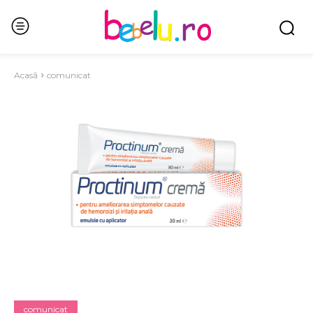
Acasă
comunicat
comunicat