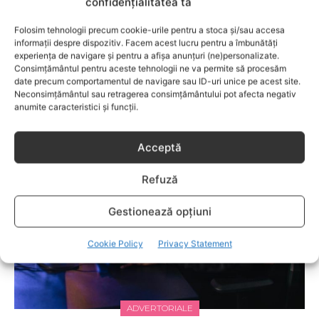
confidențialitatea ta
SĂ PREVII! –sunt prezentate soluţii de prevenire a
anumitor probleme de sănătate ce pot afecta atât viaţa
Folosim tehnologii precum cookie-urile pentru a stoca și/sau accesa
copiilor, cât şi pe cea a părinţilor.
informații despre dispozitiv. Facem acest lucru pentru a îmbunătăți
experiența de navigare și pentru a afișa anunțuri (ne)personalizate.
Consimțământul pentru aceste tehnologii ne va permite să procesăm
date precum comportamentul de navigare sau ID-uri unice pe acest site.
RELATED POSTS
Neconsimțământul sau retragerea consimțământului pot afecta negativ
anumite caracteristici și funcții.
Acceptă
Refuză
Gestionează opțiuni
Cookie Policy
Privacy Statement
ADVERTORIALE