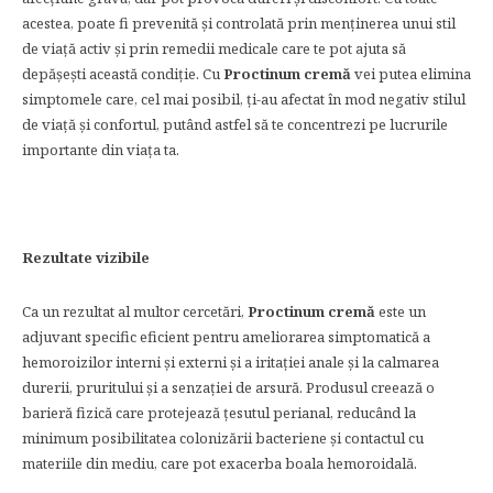
acestea, poate fi prevenită și controlată prin menținerea unui stil
de viață activ și prin remedii medicale care te pot ajuta să
depășești această condiție. Cu
Proctinum cremă
vei putea elimina
simptomele care, cel mai posibil, ți-au afectat în mod negativ stilul
de viață și confortul, putând astfel să te concentrezi pe lucrurile
importante din viața ta.
Rezultate vizibile
Ca un rezultat al multor cercetări,
Proctinum cremă
este un
adjuvant specific eficient pentru ameliorarea simptomatică a
hemoroizilor interni și externi și a iritației anale și la calmarea
durerii, pruritului și a senzației de arsură. Produsul creează o
barieră fizică care protejează țesutul perianal, reducând la
minimum posibilitatea colonizării bacteriene și contactul cu
materiile din mediu, care pot exacerba boala hemoroidală.