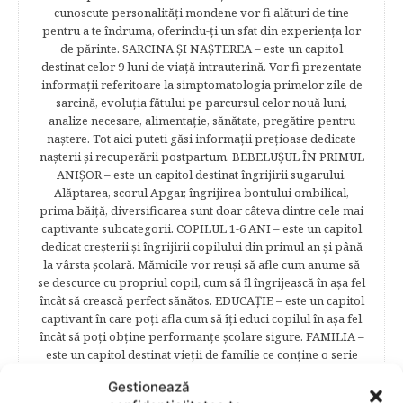
cunoscute personalităţi mondene vor fi alături de tine
pentru a te îndruma, oferindu-ţi un sfat din experienţa lor
de părinte. SARCINA ŞI NAŞTEREA – este un capitol
destinat celor 9 luni de viaţă intrauterină. Vor fi prezentate
informaţii referitoare la simptomatologia primelor zile de
sarcină, evoluţia fătului pe parcursul celor nouă luni,
analize necesare, alimentaţie, sănătate, pregătire pentru
naştere. Tot aici puteti găsi informaţii preţioase dedicate
naşterii şi recuperării postpartum. BEBELUŞUL ÎN PRIMUL
ANIŞOR – este un capitol destinat îngrijirii sugarului.
Alăptarea, scorul Apgar, îngrijirea bontului ombilical,
prima băiţă, diversificarea sunt doar câteva dintre cele mai
captivante subcategorii. COPILUL 1-6 ANI – este un capitol
dedicat creşterii şi îngrijirii copilului din primul an şi până
la vârsta şcolară. Mămicile vor reuşi să afle cum anume să
se descurce cu propriul copil, cum să îl îngrijească în aşa fel
încât să crească perfect sănătos. EDUCAŢIE – este un capitol
captivant în care poţi afla cum să îţi educi copilul în aşa fel
încât să poţi obţine performanţe şcolare sigure. FAMILIA –
este un capitol destinat vieţii de familie ce conţine o serie
întreagă de sfaturi eficiente. COPII TALENTAŢI – este un
Gestionează
capitol fascinant dedicat copiilor valoroși ai țării. ÎNVAŢĂ