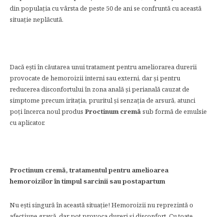
din populația cu vârsta de peste 50 de ani se confruntă cu această
situație neplăcută.
Dacă ești în căutarea unui tratament pentru ameliorarea durerii
provocate de hemoroizii interni sau externi, dar și pentru
reducerea disconfortului în zona anală și perianală cauzat de
simptome precum iritația, pruritul și senzația de arsură, atunci
poți încerca noul produs
Proctinum cremă
sub formă de emulsie
cu aplicator.
Proctinum cremă, tratamentul pentru amelioarea
hemoroizilor în timpul sarcinii sau postapartum
Nu ești singură în această situație! Hemoroizii nu reprezintă o
afecțiune gravă, dar pot provoca dureri și disconfort. Cu toate