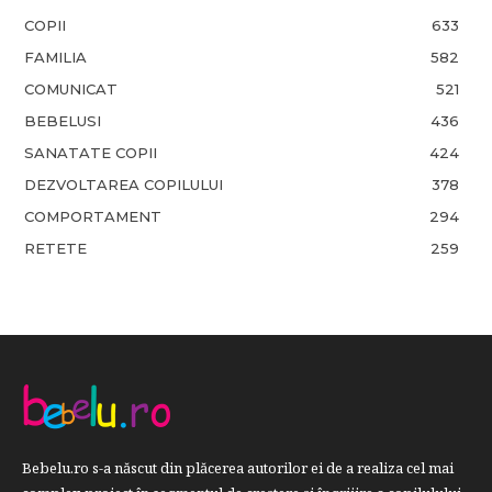
COPII
633
FAMILIA
582
COMUNICAT
521
BEBELUSI
436
SANATATE COPII
424
DEZVOLTAREA COPILULUI
378
COMPORTAMENT
294
RETETE
259
Bebelu.ro s-a născut din plăcerea autorilor ei de a realiza cel mai