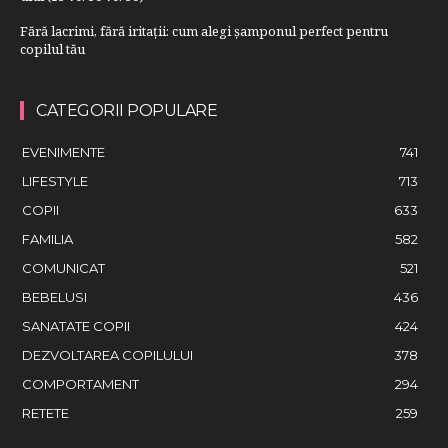
Fără lacrimi, fără iritații: cum alegi șamponul perfect pentru
copilul tău
CATEGORII POPULARE
EVENIMENTE
741
LIFESTYLE
713
COPII
633
FAMILIA
582
COMUNICAT
521
BEBELUSI
436
SANATATE COPII
424
DEZVOLTAREA COPILULUI
378
COMPORTAMENT
294
RETETE
259