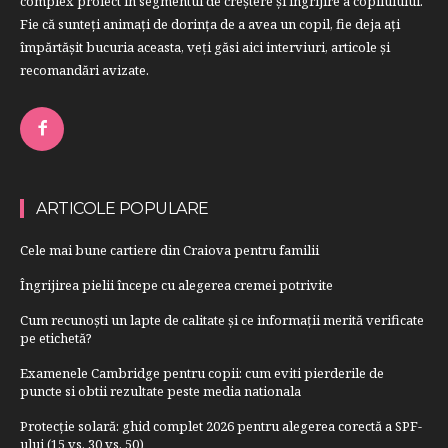
complex proiect în segmentul de creştere şi îngrijire a copilulului.
Fie că sunteţi animaţi de dorinţa de a avea un copil, fie deja aţi
împărtăşit bucuria aceasta, veți găsi aici interviuri, articole şi
recomandări avizate.
ARTICOLE POPULARE
Cele mai bune cartiere din Craiova pentru familii
Îngrijirea pielii începe cu alegerea cremei potrivite
Cum recunoști un lapte de calitate și ce informații merită verificate
pe etichetă?
Examenele Cambridge pentru copii: cum eviti pierderile de
puncte si obtii rezultate peste media nationala
Protecție solară: ghid complet 2026 pentru alegerea corectă a SPF-
ului (15 vs. 30 vs. 50)