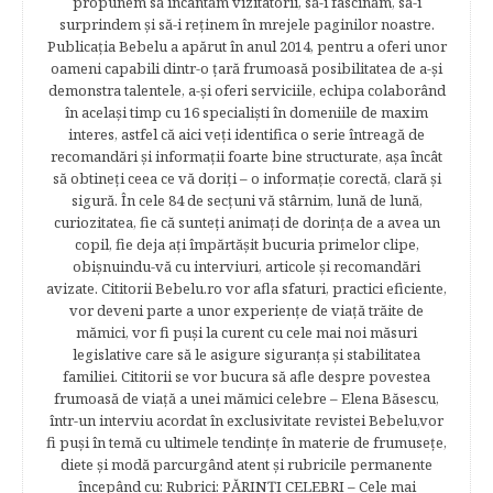
propunem să încântăm vizitatorii, să-i fascinăm, să-i
surprindem şi să-i reţinem în mrejele paginilor noastre.​
Publicația Bebelu a apărut în anul 2014, pentru a oferi unor
oameni capabili dintr-o ţară frumoasă posibilitatea de a-şi
demonstra talentele, a-şi oferi serviciile, echipa colaborând
în acelaşi timp cu 16 specialişti în domeniile de maxim
interes, astfel că aici veţi identifica o serie întreagă de
recomandări şi informaţii foarte bine structurate, aşa încât
să obtineţi ceea ce vă doriţi – o informaţie corectă, clară şi
sigură. În cele 84 de secțuni vă stârnim, lună de lună,
curiozitatea, fie că sunteţi animaţi de dorinţa de a avea un
copil, fie deja aţi împărtăşit bucuria primelor clipe,
obişnuindu-vă cu interviuri, articole şi recomandări
avizate. Cititorii Bebelu.ro vor afla sfaturi, practici eficiente,
vor deveni parte a unor experienţe de viaţă trăite de
mămici, vor fi puşi la curent cu cele mai noi măsuri
legislative care să le asigure siguranţa şi stabilitatea
familiei. Cititorii se vor bucura să afle despre povestea
frumoasă de viață a unei mămici celebre – Elena Băsescu,
într-un interviu acordat în exclusivitate revistei Bebelu,vor
fi puşi în temă cu ultimele tendinţe în materie de frumuseţe,
diete şi modă parcurgând atent şi rubricile permanente
începând cu: Rubrici: PĂRINŢI CELEBRI – Cele mai