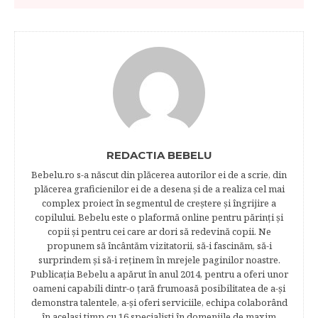
REDACTIA BEBELU
Bebelu.ro s-a născut din plăcerea autorilor ei de a scrie, din
plăcerea graficienilor ei de a desena şi de a realiza cel mai
complex proiect în segmentul de creştere şi îngrijire a
copilului. Bebelu este o plaformă online pentru părinţi şi
copii şi pentru cei care ar dori să redevină copii. Ne
propunem să încântăm vizitatorii, să-i fascinăm, să-i
surprindem şi să-i reţinem în mrejele paginilor noastre.​
Publicația Bebelu a apărut în anul 2014, pentru a oferi unor
oameni capabili dintr-o ţară frumoasă posibilitatea de a-şi
demonstra talentele, a-şi oferi serviciile, echipa colaborând
în acelaşi timp cu 16 specialişti în domeniile de maxim