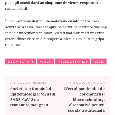
pe copii acasă dacă au simptome de viroze respiratorii
,
susțin medicii.
În şcoli ar trebui
distribuite materiale cu informaţii clare,
scurte şi precise
, care să-i ajute pe părinţi să identifice din timp
semnele infecţiilor respiratorii, cu atât mai mult cu cât nu există
criterii clinice clare de diferenţiere a infecţiei Covid 19 de gripă
sau viroză.
DEZINFECTANTI
MASCA
MEDICI DE FAMILIE
SCOLI
ARTICOLUL PRECEDENT
ARTICOLUL URMĂTOR
Societatea Română de
Efectul pandemiei de
Epidemiologie: Virusul
coronavirus:
SARS-CoV-2 se
Microschooling,
transmite mai greu
alternativă pentru
școala tradițională