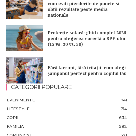
cum eviti pierderile de puncte si
obtii rezultate peste media
nationala
Protecție solară: ghid complet 2026
pentru alegerea corectă a SPF-ului
(15 vs. 30 vs. 50)
Fără lacrimi, fără iritații: cum alegi
șamponul perfect pentru copilul tău
CATEGORII POPULARE
EVENIMENTE
741
LIFESTYLE
714
COPII
634
FAMILIA
582
COMUNICAT
521