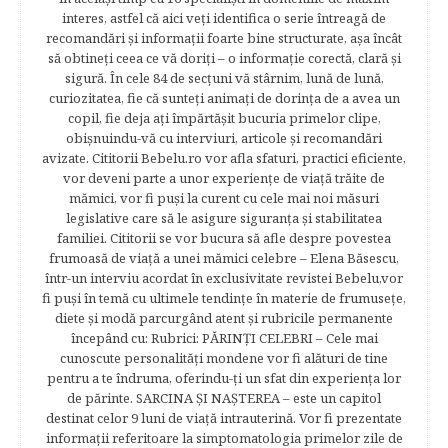
interes, astfel că aici veţi identifica o serie întreagă de
recomandări şi informaţii foarte bine structurate, aşa încât
să obtineţi ceea ce vă doriţi – o informaţie corectă, clară şi
sigură. În cele 84 de secțuni vă stârnim, lună de lună,
curiozitatea, fie că sunteţi animaţi de dorinţa de a avea un
copil, fie deja aţi împărtăşit bucuria primelor clipe,
obişnuindu-vă cu interviuri, articole şi recomandări
avizate. Cititorii Bebelu.ro vor afla sfaturi, practici eficiente,
vor deveni parte a unor experienţe de viaţă trăite de
mămici, vor fi puşi la curent cu cele mai noi măsuri
legislative care să le asigure siguranţa şi stabilitatea
familiei. Cititorii se vor bucura să afle despre povestea
frumoasă de viață a unei mămici celebre – Elena Băsescu,
într-un interviu acordat în exclusivitate revistei Bebelu,vor
fi puşi în temă cu ultimele tendinţe în materie de frumuseţe,
diete şi modă parcurgând atent şi rubricile permanente
începând cu: Rubrici: PĂRINŢI CELEBRI – Cele mai
cunoscute personalităţi mondene vor fi alături de tine
pentru a te îndruma, oferindu-ţi un sfat din experienţa lor
de părinte. SARCINA ŞI NAŞTEREA – este un capitol
destinat celor 9 luni de viaţă intrauterină. Vor fi prezentate
informaţii referitoare la simptomatologia primelor zile de