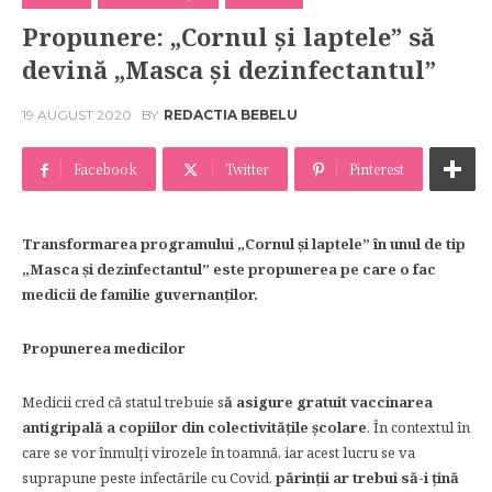
Propunere: „Cornul şi laptele” să
devină „Masca şi dezinfectantul”
19 AUGUST 2020
BY
REDACTIA BEBELU
Facebook
Twitter
Pinterest
Transformarea programului „Cornul şi laptele” în unul de tip
„Masca şi dezinfectantul” este propunerea pe care o fac
medicii de familie guvernanţilor.
Propunerea medicilor
Medicii cred că statul trebuie s
ă asigure gratuit vaccinarea
antigripală a copiilor din colectivităţile şcolare
. În contextul în
care se vor înmulţi virozele în toamnă, iar acest lucru se va
suprapune peste infectările cu Covid,
părinţii ar trebui să-i ţină