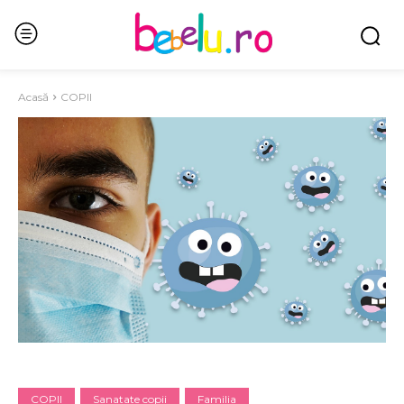
Acasă
COPII
COPII
Sanatate copii
Familia