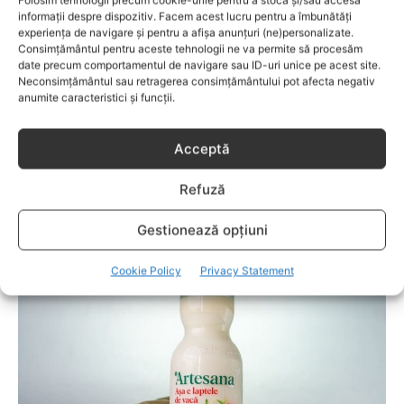
Folosim tehnologii precum cookie-urile pentru a stoca și/sau accesa
informații despre dispozitiv. Facem acest lucru pentru a îmbunătăți
experiența de navigare și pentru a afișa anunțuri (ne)personalizate.
Consimțământul pentru aceste tehnologii ne va permite să procesăm
date precum comportamentul de navigare sau ID-uri unice pe acest site.
Neconsimțământul sau retragerea consimțământului pot afecta negativ
anumite caracteristici și funcții.
Acceptă
Refuză
FAMILIA
Cele mai bune cartiere din Craiova pentru
Gestionează opțiuni
familii
Cookie Policy
Privacy Statement