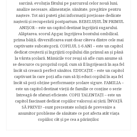
sarcină, evoluţia fătului pe parcursul celor nouă luni,
analize necesare, alimentaţie, sănătate, pregătire pentru
naştere. Tot aici puteti găsi informaţii preţioase dedicate
naşterii şi recuperării postpartum. BEBELUŞUL ÎN PRIMUL
ANIŞOR – este un capitol destinat îngrijirii sugarului.
Alăptarea, scorul Apgar, îngrijirea bontului ombilical,
prima băiţă, diversificarea sunt doar câteva dintre cele mai
captivante subcategorii. COPILUL 1-6 ANI – este un capitol
dedicat creşterii şi îngrijirii copilului din primul an şi până
la vârsta şcolară. Mămicile vor reuşi să afle cum anume să
se descurce cu propriul copil, cum să îl îngrijească în aşa fel
încât să crească perfect sănătos. EDUCAŢIE – este un capitol
captivant în care poţi afla cum să îţi educi copilul în aşa fel
încât să poţi obţine performanţe şcolare sigure. FAMILIA –
este un capitol destinat vieţii de familie ce conţine o serie
întreagă de sfaturi eficiente. COPII TALENTAŢI – este un
capitol fascinant dedicat copiilor valoroși ai țării. ÎNVAŢĂ
SĂ PREVII! –sunt prezentate soluţii de prevenire a
anumitor probleme de sănătate ce pot afecta atât viaţa
copiilor, cât şi pe cea a părinţilor.