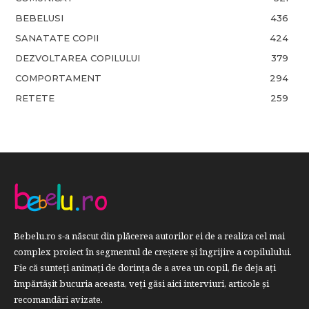
BEBELUSI
436
SANATATE COPII
424
DEZVOLTAREA COPILULUI
379
COMPORTAMENT
294
RETETE
259
Bebelu.ro s-a născut din plăcerea autorilor ei de a realiza cel mai
complex proiect în segmentul de creştere şi îngrijire a copilulului.
Fie că sunteţi animaţi de dorinţa de a avea un copil, fie deja aţi
împărtăşit bucuria aceasta, veți găsi aici interviuri, articole şi
recomandări avizate.