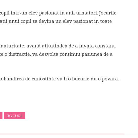
pil intr-un elev pasionat in anii urmatori. Jocurile
atii unui copil sa devina un elev pasionat in toate
a maturitate, avand atitutindea de a invata constant.
te o distractie, va dezvolta continuu pasiunea de a
 dobandirea de cunostinte va fi o bucurie nu o povara.
JOCURI