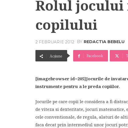
Rolul jocului
copilului
BY
REDACTIA BEBELU
2 FEBRUARIE 2012
Facebook
T
Acțiune
[imagebrowser id=205]Jocurile de invatare 
instrumente pentru a le preda copiilor.
Jocurile pe care copii le considera a fi distrac
de viteza si dexteritate, jocuri matematice, 
cele conventionale, de regula, alaturi de alti
faca decat prin intermediul unor jocuri potri