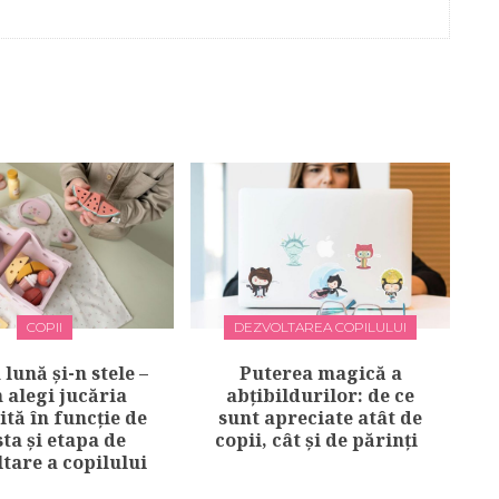
COPII
DEZVOLTAREA COPILULUI
 lună și-n stele –
Puterea magică a
 alegi jucăria
abțibildurilor: de ce
ită în funcție de
sunt apreciate atât de
ta și etapa de
copii, cât și de părinți
tare a copilului