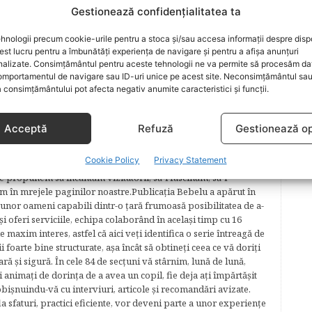
ARTICOLUL URMĂTOR
Gestionează confidențialitatea ta
Costul nasterii in maternitatile de stat
hnologii precum cookie-urile pentru a stoca și/sau accesa informații despre dispo
t lucru pentru a îmbunătăți experiența de navigare și pentru a afișa anunțuri
nalizate. Consimțământul pentru aceste tehnologii ne va permite să procesăm da
mportamentul de navigare sau ID-uri unice pe acest site. Neconsimțământul sa
 consimțământului pot afecta negativ anumite caracteristici și funcții.
Acceptă
Refuză
Gestionează op
lăcerea autorilor ei de a scrie, din plăcerea graficienilor ei de
cel mai complex proiect în segmentul de creştere şi îngrijire a
Cookie Policy
Privacy Statement
plaformă online pentru părinţi şi copii şi pentru cei care ar
e propunem să încântăm vizitatorii, să-i fascinăm, să-i
m în mrejele paginilor noastre.​ Publicația Bebelu a apărut în
 unor oameni capabili dintr-o ţară frumoasă posibilitatea de a-
şi oferi serviciile, echipa colaborând în acelaşi timp cu 16
e maxim interes, astfel că aici veţi identifica o serie întreagă de
foarte bine structurate, aşa încât să obtineţi ceea ce vă doriţi
ară şi sigură. În cele 84 de secțuni vă stârnim, lună de lună,
ţi animaţi de dorinţa de a avea un copil, fie deja aţi împărtăşit
bişnuindu-vă cu interviuri, articole şi recomandări avizate.
la sfaturi, practici eficiente, vor deveni parte a unor experienţe