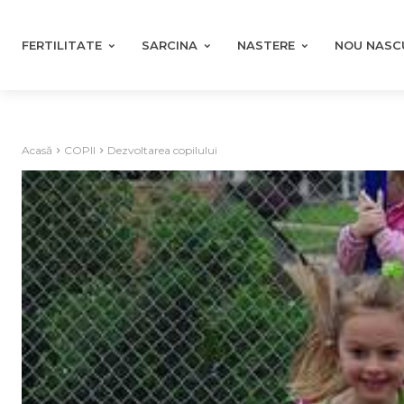
FERTILITATE
SARCINA
NASTERE
NOU NASC
Acasă
COPII
Dezvoltarea copilului