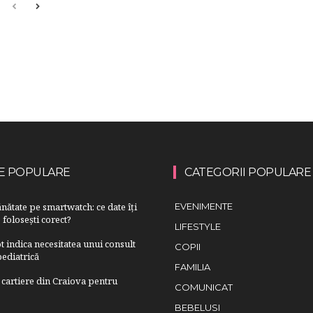
E POPULARE
CATEGORII POPULARE
nătate pe smartwatch: ce date îți
EVENIMENTE
 folosești corect?
LIFESTYLE
 indica necesitatea unui consult
COPII
ediatrică
FAMILIA
cartiere din Craiova pentru
COMUNICAT
BEBELUSI