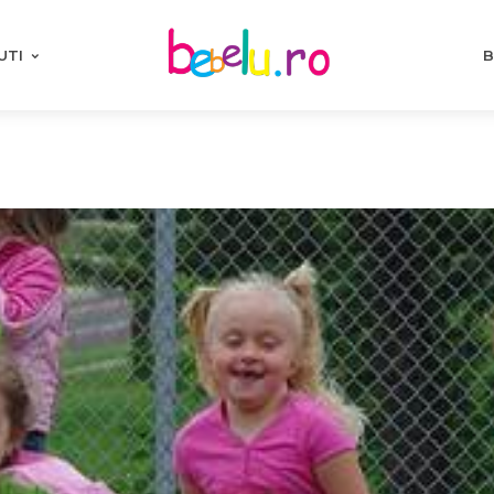
UTI
B