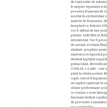
de viaţă trăite de mămici,
le asigure siguranţa şi st
povestea frumoasă de via
acordat în exclusivitate r
materie de frumuseţe, di
începând cu: Rubrici: P
vor fi alături de tine pen
părinte. SARCINA ŞI NAŞT
intrauterină. Vor fi prez
de sarcină, evoluţia fătu
sănătate, pregătire pentr
naşterii şi recuperării
destinat îngrijirii sugaru
prima băiţă, diversificar
COPILUL 1-6 ANI – este un 
până la vârsta şcolară. 
copil, cum să îl îngrijeas
un capitol captivant în ca
obţine performanţe şcolar
ce conţine o serie întrea
fascinant dedicat copiilo
de prevenire a anumitor p
cea a părinţilor.