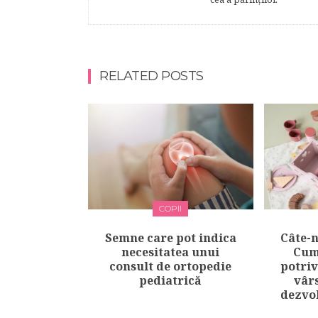
RELATED POSTS
COPII
Semne care pot indica
Câte-n
necesitatea unui
Cum
consult de ortopedie
potriv
pediatrică
vârs
dezvol