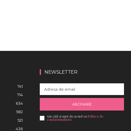
NEWSLETTER
741
714
634
ABONARE
582
Am citit si sunt de acord cu
Politica de
confidentialitate
.
521
436