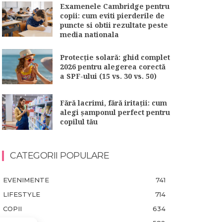
Examenele Cambridge pentru
copii: cum eviti pierderile de
puncte si obtii rezultate peste
media nationala
Protecție solară: ghid complet
2026 pentru alegerea corectă
a SPF-ului (15 vs. 30 vs. 50)
Fără lacrimi, fără iritații: cum
alegi șamponul perfect pentru
copilul tău
CATEGORII POPULARE
EVENIMENTE
741
LIFESTYLE
714
COPII
634