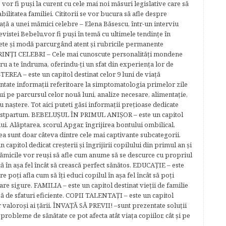
 vor fi puşi la curent cu cele mai noi măsuri legislative care să
abilitatea familiei. Cititorii se vor bucura să afle despre
ță a unei mămici celebre – Elena Băsescu, într-un interviu
evistei Bebelu,vor fi puşi în temă cu ultimele tendinţe în
ete şi modă parcurgând atent şi rubricile permanente
ĂRINŢI CELEBRI – Cele mai cunoscute personalităţi mondene
tru a te îndruma, oferindu-ţi un sfat din experienţa lor de
EREA – este un capitol destinat celor 9 luni de viaţă
entate informaţii referitoare la simptomatologia primelor zile
lui pe parcursul celor nouă luni, analize necesare, alimentaţie,
u naştere. Tot aici puteti găsi informaţii preţioase dedicate
 postpartum. BEBELUŞUL ÎN PRIMUL ANIŞOR – este un capitol
lui. Alăptarea, scorul Apgar, îngrijirea bontului ombilical,
ea sunt doar câteva dintre cele mai captivante subcategorii.
capitol dedicat creşterii şi îngrijirii copilului din primul an şi
Mămicile vor reuşi să afle cum anume să se descurce cu propriul
că în aşa fel încât să crească perfect sănătos. EDUCAŢIE – este
re poţi afla cum să îţi educi copilul în aşa fel încât să poţi
e sigure. FAMILIA – este un capitol destinat vieţii de familie
gă de sfaturi eficiente. COPII TALENTAŢI – este un capitol
r valoroși ai țării. ÎNVAŢĂ SĂ PREVII! –sunt prezentate soluţii
robleme de sănătate ce pot afecta atât viaţa copiilor, cât şi pe