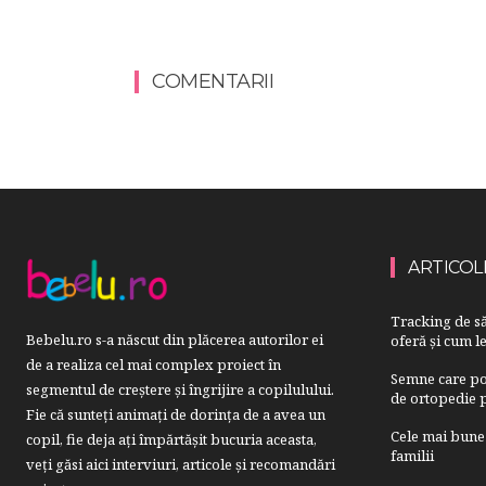
COMENTARII
ARTICOL
Tracking de să
Bebelu.ro s-a născut din plăcerea autorilor ei
oferă și cum le
de a realiza cel mai complex proiect în
Semne care pot
segmentul de creştere şi îngrijire a copilulului.
de ortopedie p
Fie că sunteţi animaţi de dorinţa de a avea un
Cele mai bune 
copil, fie deja aţi împărtăşit bucuria aceasta,
familii
veți găsi aici interviuri, articole şi recomandări