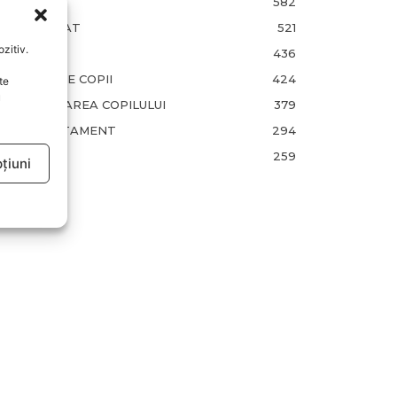
FAMILIA
582
COMUNICAT
521
zitiv.
BEBELUSI
436
SANATATE COPII
424
te
u
DEZVOLTAREA COPILULUI
379
COMPORTAMENT
294
RETETE
259
țiuni