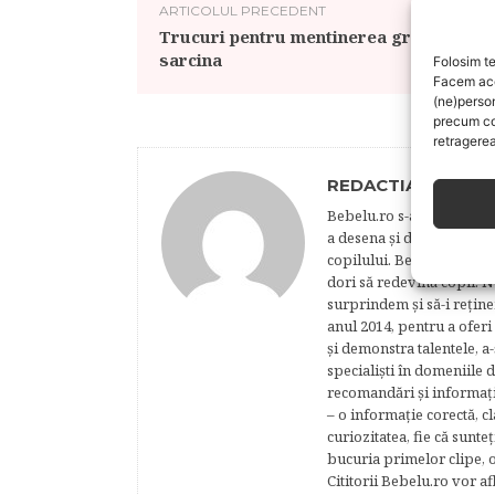
ARTICOLUL PRECEDENT
Trucuri pentru mentinerea greutatii in
sarcina
Folosim te
Facem aces
(ne)perso
precum co
retragerea
REDACTIA BEBELU
Bebelu.ro s-a născut din p
a desena şi de a realiza 
copilului. Bebelu este o 
dori să redevină copii. N
surprindem şi să-i reţine
anul 2014, pentru a oferi
şi demonstra talentele, a-
specialişti în domeniile d
recomandări şi informaţii 
– o informaţie corectă, cl
curiozitatea, fie că sunte
bucuria primelor clipe, o
Cititorii Bebelu.ro vor af