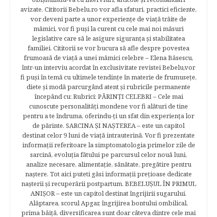
avizate. Cititorii Bebelu.ro vor afla sfaturi, practici eficiente,
vor deveni parte a unor experienţe de viaţă trăite de
mămici, vor fi puşi la curent cu cele mai noi măsuri
legislative care să le asigure siguranţa şi stabilitatea
familiei. Cititorii se vor bucura să afle despre povestea
frumoasă de viață a unei mămici celebre – Elena Băsescu,
într-un interviu acordat în exclusivitate revistei Bebelu,vor
fi puşi în temă cu ultimele tendinţe în materie de frumuseţe,
diete şi modă parcurgând atent şi rubricile permanente
începând cu: Rubrici: PĂRINŢI CELEBRI – Cele mai
cunoscute personalităţi mondene vor fi alături de tine
pentru a te îndruma, oferindu-ţi un sfat din experienţa lor
de părinte. SARCINA ŞI NAŞTEREA – este un capitol
destinat celor 9 luni de viaţă intrauterină. Vor fi prezentate
informaţii referitoare la simptomatologia primelor zile de
sarcină, evoluţia fătului pe parcursul celor nouă luni,
analize necesare, alimentaţie, sănătate, pregătire pentru
naştere. Tot aici puteti găsi informaţii preţioase dedicate
naşterii şi recuperării postpartum. BEBELUŞUL ÎN PRIMUL
ANIŞOR – este un capitol destinat îngrijirii sugarului.
Alăptarea, scorul Apgar, îngrijirea bontului ombilical,
prima băiţă, diversificarea sunt doar câteva dintre cele mai