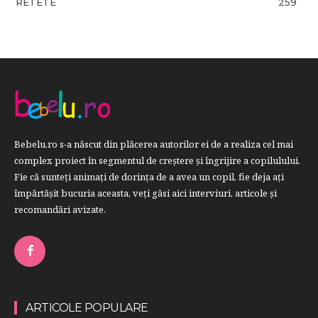
RETETE
259
Bebelu.ro s-a născut din plăcerea autorilor ei de a realiza cel mai
complex proiect în segmentul de creştere şi îngrijire a copilulului.
Fie că sunteţi animaţi de dorinţa de a avea un copil, fie deja aţi
împărtăşit bucuria aceasta, veți găsi aici interviuri, articole şi
recomandări avizate.
ARTICOLE POPULARE