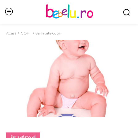
Acasă
COPII
Sanatate copii
Sanatate copii