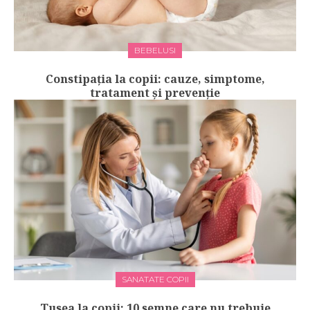
BEBELUSI
Constipația la copii: cauze, simptome,
tratament și prevenție
SANATATE COPII
Tusea la copii: 10 semne care nu trebuie