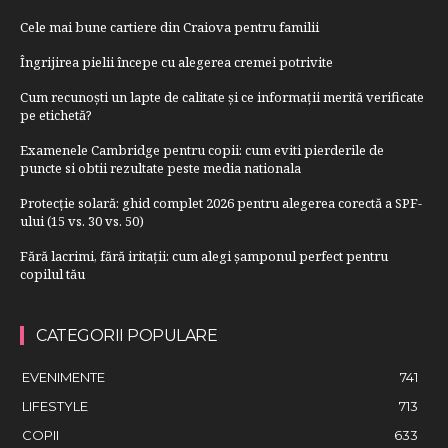
Cele mai bune cartiere din Craiova pentru familii
Îngrijirea pielii începe cu alegerea cremei potrivite
Cum recunoști un lapte de calitate și ce informații merită verificate
pe etichetă?
Examenele Cambridge pentru copii: cum eviti pierderile de
puncte si obtii rezultate peste media nationala
Protecție solară: ghid complet 2026 pentru alegerea corectă a SPF-
ului (15 vs. 30 vs. 50)
Fără lacrimi, fără iritații: cum alegi șamponul perfect pentru
copilul tău
CATEGORII POPULARE
EVENIMENTE
741
LIFESTYLE
713
COPII
633