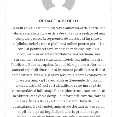
REDACTIA BEBELU
Bebelu.ro s-a născut din plăcerea autorilor ei de a scrie, din
plăcerea graficienilor ei de a desena şi de a realiza cel mai
complex proiect în segmentul de creştere şi îngrijire a
copilului. Bebelu este o plaformă online pentru părinţi şi
copii şi pentru cei care ar dori să redevină copii. Ne
propunem să încântăm vizitatorii, să-i fascinăm, să-i
surprindem şi să-i reţinem în mrejele paginilor noastre.​
Publicația Bebelu a apărut în anul 2014, pentru a oferi unor
oameni capabili dintr-o ţară frumoasă posibilitatea de a-şi
demonstra talentele, a-şi oferi serviciile, echipa colaborând
în acelaşi timp cu 16 specialişti în domeniile de maxim
interes, astfel că aici veţi identifica o serie întreagă de
recomandări şi informaţii foarte bine structurate, aşa încât
să obtineţi ceea ce vă doriţi – o informaţie corectă, clară şi
sigură. În cele 84 de secțuni vă stârnim, lună de lună,
curiozitatea, fie că sunteţi animaţi de dorinţa de a avea un
copil, fie deja aţi împărtăşit bucuria primelor clipe,
obişnuindu-vă cu interviuri, articole şi recomandări