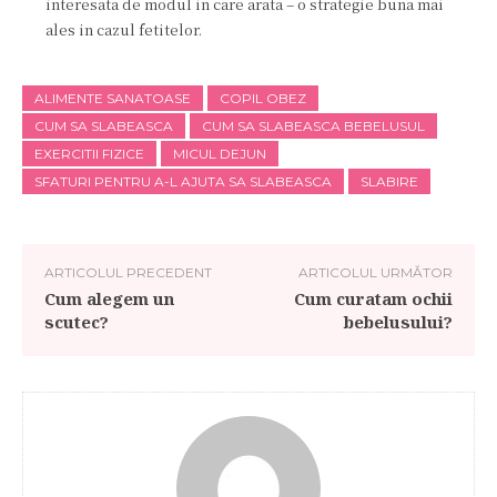
interesata de modul in care arata – o strategie buna mai
ales in cazul fetitelor.
ALIMENTE SANATOASE
COPIL OBEZ
CUM SA SLABEASCA
CUM SA SLABEASCA BEBELUSUL
EXERCITII FIZICE
MICUL DEJUN
SFATURI PENTRU A-L AJUTA SA SLABEASCA
SLABIRE
ARTICOLUL PRECEDENT
ARTICOLUL URMĂTOR
Cum alegem un
Cum curatam ochii
scutec?
bebelusului?