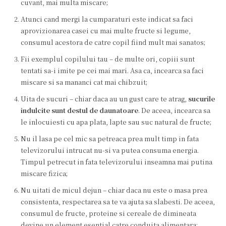
cuvant, mai multa miscare;
Atunci cand mergi la cumparaturi este indicat sa faci
aprovizionarea casei cu mai multe fructe si legume,
consumul acestora de catre copil fiind mult mai sanatos;
Fii exemplul copilului tau – de multe ori, copiii sunt
tentati sa-i imite pe cei mai mari. Asa ca, incearca sa faci
miscare si sa mananci cat mai chibzuit;
Uita de sucuri – chiar daca au un gust care te atrag,
sucurile
indulcite sunt destul de daunatoare
. De aceea, incearca sa
le inlocuiesti cu apa plata, lapte sau suc natural de fructe;
Nu il lasa pe cel mic sa petreaca prea mult timp in fata
televizorului intrucat nu-si va putea consuma energia.
Timpul petrecut in fata televizorului inseamna mai putina
miscare fizica;
Nu uitati de micul dejun – chiar daca nu este o masa prea
consistenta, respectarea sa te va ajuta sa slabesti. De aceea,
consumul de fructe, proteine si cereale de dimineata
devine un element esential catre conduita alimentara;