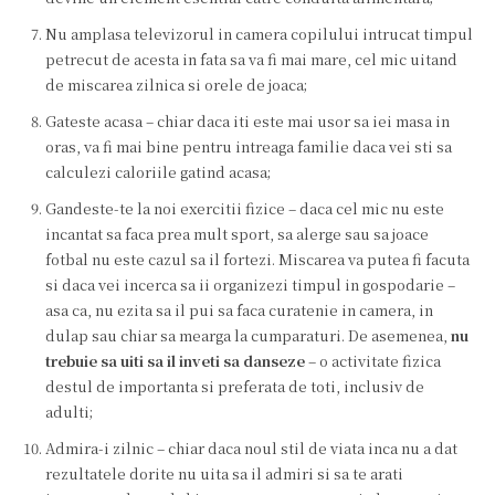
Nu amplasa televizorul in camera copilului intrucat timpul
petrecut de acesta in fata sa va fi mai mare, cel mic uitand
de miscarea zilnica si orele de joaca;
Gateste acasa – chiar daca iti este mai usor sa iei masa in
oras, va fi mai bine pentru intreaga familie daca vei sti sa
calculezi caloriile gatind acasa;
Gandeste-te la noi exercitii fizice – daca cel mic nu este
incantat sa faca prea mult sport, sa alerge sau sa joace
fotbal nu este cazul sa il fortezi. Miscarea va putea fi facuta
si daca vei incerca sa ii organizezi timpul in gospodarie –
asa ca, nu ezita sa il pui sa faca curatenie in camera, in
dulap sau chiar sa mearga la cumparaturi. De asemenea,
nu
trebuie sa uiti sa il inveti sa danseze
– o activitate fizica
destul de importanta si preferata de toti, inclusiv de
adulti;
Admira-i zilnic – chiar daca noul stil de viata inca nu a dat
rezultatele dorite nu uita sa il admiri si sa te arati