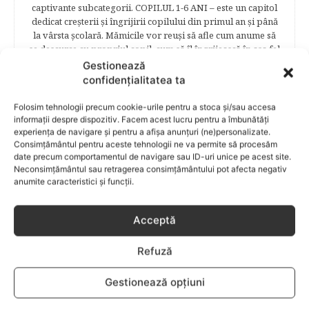
captivante subcategorii. COPILUL 1-6 ANI – este un capitol
dedicat creşterii şi îngrijirii copilului din primul an şi până
la vârsta şcolară. Mămicile vor reuşi să afle cum anume să
se descurce cu propriul copil, cum să îl îngrijească în aşa fel
încât să crească perfect sănătos. EDUCAŢIE – este un capitol
Gestionează
captivant în care poţi afla cum să îţi educi copilul în aşa fel
confidențialitatea ta
încât să poţi obţine performanţe şcolare sigure. FAMILIA –
este un capitol destinat vieţii de familie ce conţine o serie
Folosim tehnologii precum cookie-urile pentru a stoca și/sau accesa
întreagă de sfaturi eficiente. COPII TALENTAŢI – este un
informații despre dispozitiv. Facem acest lucru pentru a îmbunătăți
capitol fascinant dedicat copiilor valoroși ai țării. ÎNVAŢĂ
experiența de navigare și pentru a afișa anunțuri (ne)personalizate.
Consimțământul pentru aceste tehnologii ne va permite să procesăm
SĂ PREVII! –sunt prezentate soluţii de prevenire a
date precum comportamentul de navigare sau ID-uri unice pe acest site.
anumitor probleme de sănătate ce pot afecta atât viaţa
Neconsimțământul sau retragerea consimțământului pot afecta negativ
copiilor, cât şi pe cea a părinţilor.
anumite caracteristici și funcții.
Acceptă
RELATED POSTS
Refuză
Gestionează opțiuni