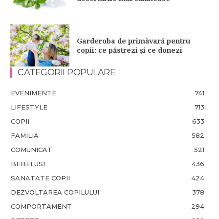
Garderoba de primăvară pentru
copii: ce păstrezi și ce donezi
CATEGORII POPULARE
EVENIMENTE
741
LIFESTYLE
713
COPII
633
FAMILIA
582
COMUNICAT
521
BEBELUSI
436
SANATATE COPII
424
DEZVOLTAREA COPILULUI
378
COMPORTAMENT
294