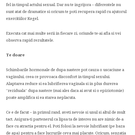
fel in timpul actului sexual. Dar nu te ingrijora – diferentele nu
sunt atat de dramatice si oricum te poti recupera rapid cu ajutorul
exercitiilor Kegel.
Executa cat mai multe serii in fiecare zi, oriunde te-ai afla si vei
observa rapid rezultatele.
Te doare
Schimbarile hormonale de dupa nastere pot cauza o uscaciune a
vaginului, ceea ce provoaca disconfort in timpul sexului.
Alaptarea reduce si ea lubrifierea vaginala si in plus durerea
”reziduala” dupa nastere (mai ales daca ai avut si o epiziotomie)
poate amplifica si ea starea neplacuta.
Ce e de facut – in primul rand, aveti nevoie si unul si altul de mult
tact. Asigura-ti partenerul ca lipsa ta de interes nu are nimic de-a
face cu atractia pentru el. Poti folosi la nevoie lubrifiant (pe baza
de apa) pentru a face lucrurile ceva mai placute. Oricum, senzatia