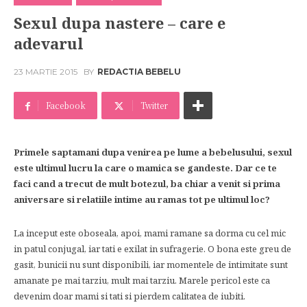
Sexul dupa nastere – care e
adevarul
23 MARTIE 2015
BY
REDACTIA BEBELU
Facebook
Twitter
Primele saptamani dupa venirea pe lume a bebelusului, sexul
este ultimul lucru la care o mamica se gandeste. Dar ce te
faci cand a trecut de mult botezul, ba chiar a venit si prima
aniversare si relatiile intime au ramas tot pe ultimul loc?
La inceput este oboseala, apoi, mami ramane sa dorma cu cel mic
in patul conjugal, iar tati e exilat in sufragerie. O bona este greu de
gasit, bunicii nu sunt disponibili, iar momentele de intimitate sunt
amanate pe mai tarziu, mult mai tarziu. Marele pericol este ca
devenim doar mami si tati si pierdem calitatea de iubiti.