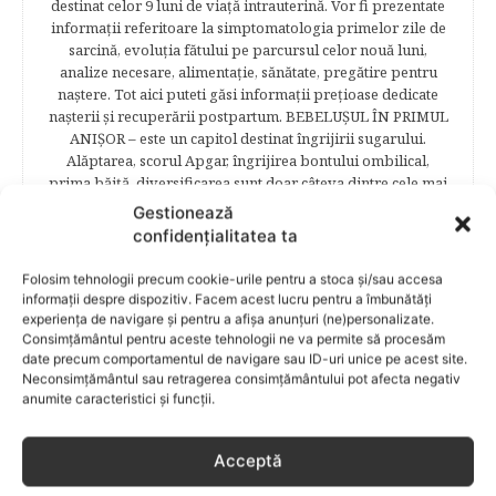
destinat celor 9 luni de viaţă intrauterină. Vor fi prezentate
informaţii referitoare la simptomatologia primelor zile de
sarcină, evoluţia fătului pe parcursul celor nouă luni,
analize necesare, alimentaţie, sănătate, pregătire pentru
naştere. Tot aici puteti găsi informaţii preţioase dedicate
naşterii şi recuperării postpartum. BEBELUŞUL ÎN PRIMUL
ANIŞOR – este un capitol destinat îngrijirii sugarului.
Alăptarea, scorul Apgar, îngrijirea bontului ombilical,
prima băiţă, diversificarea sunt doar câteva dintre cele mai
captivante subcategorii. COPILUL 1-6 ANI – este un capitol
Gestionează
dedicat creşterii şi îngrijirii copilului din primul an şi până
confidențialitatea ta
la vârsta şcolară. Mămicile vor reuşi să afle cum anume să
se descurce cu propriul copil, cum să îl îngrijească în aşa fel
Folosim tehnologii precum cookie-urile pentru a stoca și/sau accesa
încât să crească perfect sănătos. EDUCAŢIE – este un capitol
informații despre dispozitiv. Facem acest lucru pentru a îmbunătăți
captivant în care poţi afla cum să îţi educi copilul în aşa fel
experiența de navigare și pentru a afișa anunțuri (ne)personalizate.
încât să poţi obţine performanţe şcolare sigure. FAMILIA –
Consimțământul pentru aceste tehnologii ne va permite să procesăm
date precum comportamentul de navigare sau ID-uri unice pe acest site.
este un capitol destinat vieţii de familie ce conţine o serie
Neconsimțământul sau retragerea consimțământului pot afecta negativ
întreagă de sfaturi eficiente. COPII TALENTAŢI – este un
anumite caracteristici și funcții.
capitol fascinant dedicat copiilor valoroși ai țării. ÎNVAŢĂ
SĂ PREVII! –sunt prezentate soluţii de prevenire a
anumitor probleme de sănătate ce pot afecta atât viaţa
Acceptă
copiilor, cât şi pe cea a părinţilor.