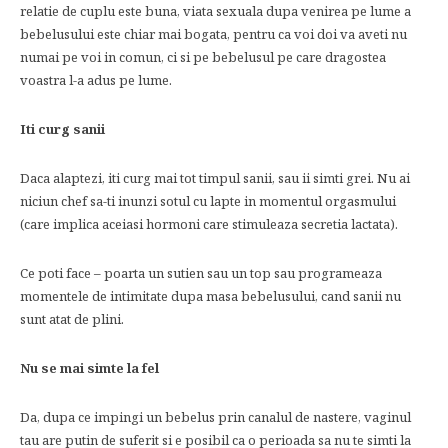
relatie de cuplu este buna, viata sexuala dupa venirea pe lume a
bebelusului este chiar mai bogata, pentru ca voi doi va aveti nu
numai pe voi in comun, ci si pe bebelusul pe care dragostea
voastra l-a adus pe lume.
Iti curg sanii
Daca alaptezi, iti curg mai tot timpul sanii, sau ii simti grei. Nu ai
niciun chef sa-ti inunzi sotul cu lapte in momentul orgasmului
(care implica aceiasi hormoni care stimuleaza secretia lactata).
Ce poti face – poarta un sutien sau un top sau programeaza
momentele de intimitate dupa masa bebelusului, cand sanii nu
sunt atat de plini.
Nu se mai simte la fel
Da, dupa ce impingi un bebelus prin canalul de nastere, vaginul
tau are putin de suferit si e posibil ca o perioada sa nu te simti la