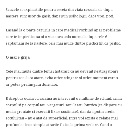
Scuzele si explicatiile pentru seceta din viata sexuala de dupa
nastere sunt usor de gasit, dar, spun psihologii, daca vrei, poti.
Lasand la o parte cazurile in care medical vorbind apar probleme
care te impiedica sa ai o viata sexuala normala dupa cele 6
saptamani de la nastere, cele mai multe dintre piedici tin de psihic.
O mare grija
Cele mai multe dintre femei hotarasc ca au devenit neatragatoare
pentru sot. Si ca atare, evita orice atingere si orice moment care s-
ar putea prelungi in dormitor.
E drept ca odata cu sarcina au intervenit o multime de schimbari in
corpul si pe corpul tau. Vergeturi, sani lasati, burtica (ce dispare cu
multa greutate si exercitii fizice sustinute), dar da-i putin credit
sotului tau – nu e atat de superficial. Intre voi exista o relatie mai
profunda decat simpla atractie fizica la prima vedere. Cand o