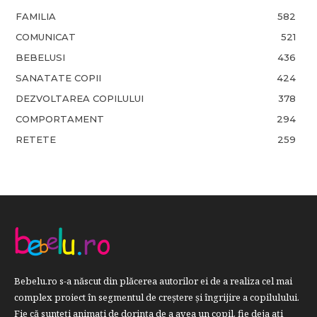
FAMILIA
582
COMUNICAT
521
BEBELUSI
436
SANATATE COPII
424
DEZVOLTAREA COPILULUI
378
COMPORTAMENT
294
RETETE
259
Bebelu.ro s-a născut din plăcerea autorilor ei de a realiza cel mai
complex proiect în segmentul de creştere şi îngrijire a copilulului.
Fie că sunteţi animaţi de dorinţa de a avea un copil, fie deja aţi