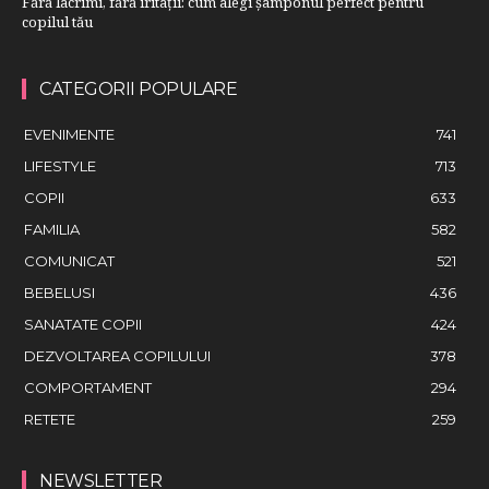
Fără lacrimi, fără iritații: cum alegi șamponul perfect pentru
copilul tău
CATEGORII POPULARE
EVENIMENTE
741
LIFESTYLE
713
COPII
633
FAMILIA
582
COMUNICAT
521
BEBELUSI
436
SANATATE COPII
424
DEZVOLTAREA COPILULUI
378
COMPORTAMENT
294
RETETE
259
NEWSLETTER