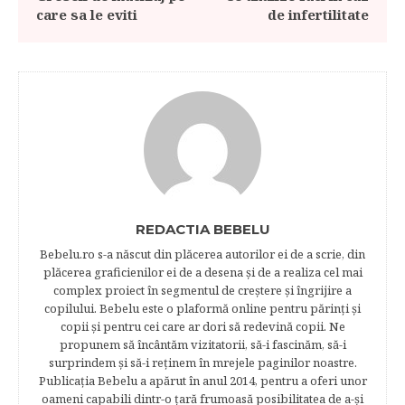
care sa le eviti
de infertilitate
REDACTIA BEBELU
Bebelu.ro s-a născut din plăcerea autorilor ei de a scrie, din
plăcerea graficienilor ei de a desena şi de a realiza cel mai
complex proiect în segmentul de creştere şi îngrijire a
copilului. Bebelu este o plaformă online pentru părinţi şi
copii şi pentru cei care ar dori să redevină copii. Ne
propunem să încântăm vizitatorii, să-i fascinăm, să-i
surprindem şi să-i reţinem în mrejele paginilor noastre.​
Publicația Bebelu a apărut în anul 2014, pentru a oferi unor
oameni capabili dintr-o ţară frumoasă posibilitatea de a-şi