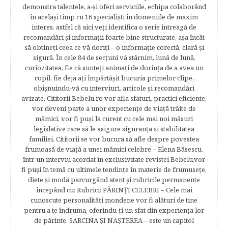
demonstra talentele, a-şi oferi serviciile, echipa colaborând
în acelaşi timp cu 16 specialişti în domeniile de maxim
interes, astfel că aici veţi identifica o serie întreagă de
recomandări şi informaţii foarte bine structurate, aşa încât
să obtineţi ceea ce vă doriţi – o informaţie corectă, clară şi
sigură. În cele 84 de secțuni vă stârnim, lună de lună,
curiozitatea, fie că sunteţi animaţi de dorinţa de a avea un
copil, fie deja aţi împărtăşit bucuria primelor clipe,
obişnuindu-vă cu interviuri, articole şi recomandări
avizate. Cititorii Bebelu.ro vor afla sfaturi, practici eficiente,
vor deveni parte a unor experienţe de viaţă trăite de
mămici, vor fi puşi la curent cu cele mai noi măsuri
legislative care să le asigure siguranţa şi stabilitatea
familiei. Cititorii se vor bucura să afle despre povestea
frumoasă de viață a unei mămici celebre – Elena Băsescu,
într-un interviu acordat în exclusivitate revistei Bebelu,vor
fi puşi în temă cu ultimele tendinţe în materie de frumuseţe,
diete şi modă parcurgând atent şi rubricile permanente
începând cu: Rubrici: PĂRINŢI CELEBRI – Cele mai
cunoscute personalităţi mondene vor fi alături de tine
pentru a te îndruma, oferindu-ţi un sfat din experienţa lor
de părinte. SARCINA ŞI NAŞTEREA – este un capitol