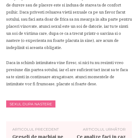
de durere sau de placere este si indusa de starea ta de confort
psihic. Daca privesti reluarea vietii sexuale ca pe un favor facut
sotului, sau faci asta doar de frica sa nu mearga in alta parte pentru
placeri vinovate, atunci sexul este un soi de datorie, iar tu te simti
un soi de victima care, dupa ce ca a trecut printr-o sarcina si o
nastere (o experienta nu foarte placuta in sine), are acum de
indeplinit si aceasta obligatie.
Daca in schimb intimitatea vine firesc, si nici tu nu resimti vreo
presiune din partea sotului, iar el are suficient tact incat sa te faca
sa te simti in continuare atragatoare, atunci momentele de
intimitate vor fi frumoase, placute si foarte dese.
SEXUL DUPA NASTERE
ARTICOLUL PRECEDENT
ARTICOLUL URMĂTOR
Greseli de machiaj pe
Ce analize faci in caz