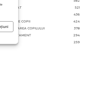
FAMILIA
582
te
COMUNICAT
521
u
BEBELUSI
436
SANATATE COPII
424
țiuni
DEZVOLTAREA COPILULUI
378
COMPORTAMENT
294
RETETE
259