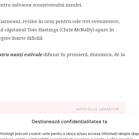
entru salvarea ecosistemului insulei.
y Garneau), revine în oraș pentru cele trei evenimente,
când căpitanul Tom Hastings (Chris McNally) apare în
gere foarte dificilă.
atru nunți estivale
difuzat în premieră, duminica, de la
ARTICOLUL URMĂTOR
Festival de filme în aer liber: MOV(I)E On –
Gestionează confidențialitatea ta
filme de bine
hnologii precum cookie-urile pentru a stoca și/sau accesa informații despre dispo