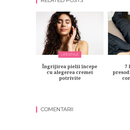
RELATED POSTS
LIFESTYLE
Îngrijirea pielii începe
7 
cu alegerea cremei
presod
potrivite
cor
COMENTARII