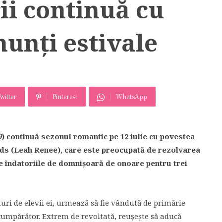
ii continuă cu
nunți estivale
witter
Pinterest
WhatsApp
9
) continuă sezonul romantic pe 12 iulie cu povestea
rds (Leah Renee), care este preocupată de rezolvarea
e îndatoriile de domnișoară de onoare pentru trei
ături de elevii ei, urmează să fie vândută de primărie
 cumpărător. Extrem de revoltată, reușește să aducă