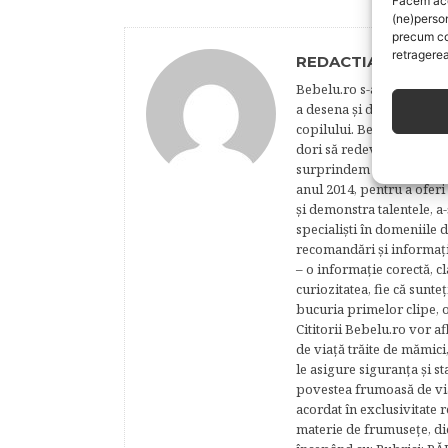
Facem aces
(ne)perso
precum co
retragerea
REDACTIA BEBELU
Bebelu.ro s-a născut din p
a desena şi de a realiza 
copilului. Bebelu este o 
dori să redevină copii. N
surprindem şi să-i reţine
anul 2014, pentru a oferi
şi demonstra talentele, a-
specialişti în domeniile d
recomandări şi informaţii 
– o informaţie corectă, cl
curiozitatea, fie că sunte
bucuria primelor clipe, o
Cititorii Bebelu.ro vor af
de viaţă trăite de mămici,
le asigure siguranţa şi st
povestea frumoasă de via
acordat în exclusivitate r
materie de frumuseţe, di