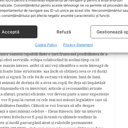
t lucru pentru a îmbunătăți experiența de navigare și pentru a afișa anunțuri
nalizate. Consimțământul pentru aceste tehnologii ne va permite să procesăm da
mportamentul de navigare sau ID-uri unice pe acest site. Neconsimțământul sa
 consimțământului pot afecta negativ anumite caracteristici și funcții.
lăcerea autorilor ei de a scrie, din plăcerea graficienilor ei de
cel mai complex proiect în segmentul de creştere şi îngrijire a
Acceptă
Refuză
Gestionează op
plaformă online pentru părinţi şi copii şi pentru cei care ar
e propunem să încântăm vizitatorii, să-i fascinăm, să-i
Cookie Policy
Privacy Statement
m în mrejele paginilor noastre.​ Publicația Bebelu a apărut în
 unor oameni capabili dintr-o ţară frumoasă posibilitatea de a-
şi oferi serviciile, echipa colaborând în acelaşi timp cu 16
e maxim interes, astfel că aici veţi identifica o serie întreagă de
foarte bine structurate, aşa încât să obtineţi ceea ce vă doriţi
ară şi sigură. În cele 84 de secțuni vă stârnim, lună de lună,
ţi animaţi de dorinţa de a avea un copil, fie deja aţi împărtăşit
bişnuindu-vă cu interviuri, articole şi recomandări avizate.
la sfaturi, practici eficiente, vor deveni parte a unor experienţe
 vor fi puşi la curent cu cele mai noi măsuri legislative care să
abilitatea familiei. Cititorii se vor bucura să afle despre
ță a unei mămici celebre – Elena Băsescu, într-un interviu
evistei Bebelu,vor fi puşi în temă cu ultimele tendinţe în
ete şi modă parcurgând atent şi rubricile permanente