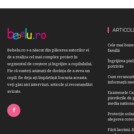
ARTICOL
Cele mai bune 
Bebelu.ro s-a născut din plăcerea autorilor ei
familii
de a realiza cel mai complex proiect în
Îngrijirea pie
segmentul de creştere şi îngrijire a copilulului.
potrivite
Fie că sunteţi animaţi de dorinţa de a avea un
Cum recunoști u
copil, fie deja aţi împărtăşit bucuria aceasta,
informații mer
veți găsi aici interviuri, articole şi recomandări
avizate.
Examenele Cam
pierderile de p
media nationa
Protecție sola
alegerea corect
Fără lacrimi, 