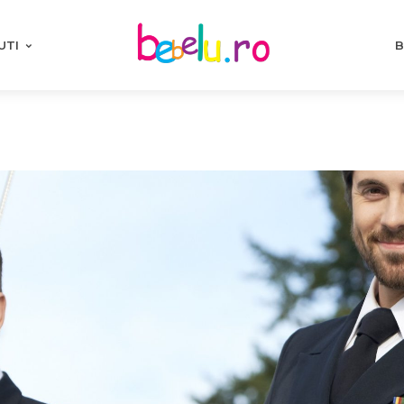
UTI
B