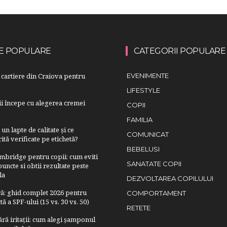
E POPULARE
CATEGORII POPULARE
cartiere din Craiova pentru
EVENIMENTE
LIFESTYLE
lii începe cu alegerea cremei
COPII
FAMILIA
n lapte de calitate și ce
COMUNICAT
ită verificate pe etichetă?
BEBELUSI
bridge pentru copii: cum eviti
SANATATE COPII
uncte si obtii rezultate peste
la
DEZVOLTAREA COPILULUI
ră: ghid complet 2026 pentru
COMPORTAMENT
ă a SPF-ului (15 vs. 30 vs. 50)
RETETE
fără iritații: cum alegi șamponul