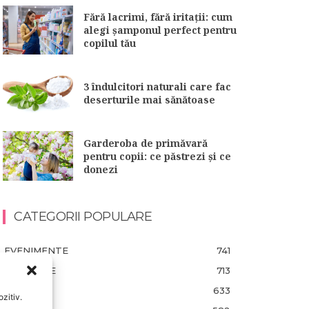
Fără lacrimi, fără iritații: cum
alegi șamponul perfect pentru
copilul tău
3 îndulcitori naturali care fac
deserturile mai sănătoase
Garderoba de primăvară
pentru copii: ce păstrezi și ce
donezi
CATEGORII POPULARE
EVENIMENTE
741
LIFESTYLE
713
COPII
633
zitiv.