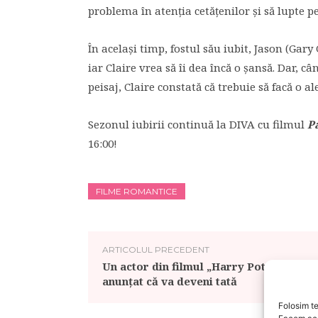
problema în atenția cetățenilor și să lupte p
În același timp, fostul său iubit, Jason (Gar
iar Claire vrea să îi dea încă o șansă. Dar, 
peisaj, Claire constată că trebuie să facă o ale
Sezonul iubirii continuă la DIVA cu filmul
P
16:00!
FILME ROMANTICE
ARTICOLUL PRECEDENT
Un actor din filmul „Harry Potter” a
anunţat că va deveni tată
Folosim te