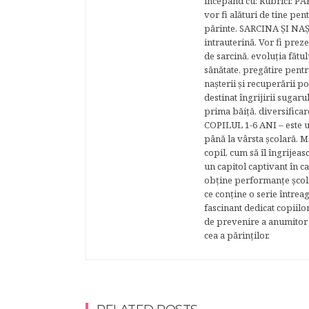
începând cu: Rubrici: P
vor fi alături de tine pen
părinte. SARCINA ŞI NAŞT
intrauterină. Vor fi prez
de sarcină, evoluţia fătu
sănătate, pregătire pentr
naşterii şi recuperării
destinat îngrijirii sugaru
prima băiţă, diversificar
COPILUL 1-6 ANI – este un 
până la vârsta şcolară. 
copil, cum să îl îngrijeas
un capitol captivant în ca
obţine performanţe şcolar
ce conţine o serie întrea
fascinant dedicat copiilo
de prevenire a anumitor p
cea a părinţilor.