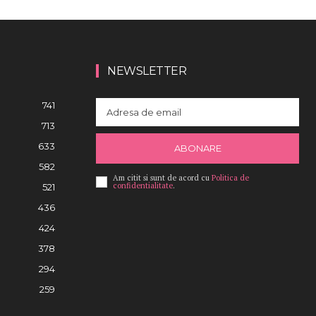
NEWSLETTER
741
713
633
ABONARE
582
Am citit si sunt de acord cu
Politica de
confidentialitate
.
521
436
424
378
294
259