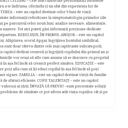
ĂRINŢI CELEBRI – Cele mai cunoscute personalităţi mondene
tru a te îndruma, oferindu-ţi un sfat din experienţa lor de
EREA – este un capitol destinat celor 9 luni de viaţă
entate informaţii referitoare la simptomatologia primelor zile
lui pe parcursul celor nouă luni, analize necesare, alimentaţie,
u naştere. Tot aici puteti găsi informaţii preţioase dedicate
 postpartum. BEBELUŞUL ÎN PRIMUL ANIŞOR – este un capitol
lui. Alăptarea, scorul Apgar, îngrijirea bontului ombilical,
ea sunt doar câteva dintre cele mai captivante subcategorii.
capitol dedicat creşterii şi îngrijirii copilului din primul an şi
Mămicile vor reuşi să afle cum anume să se descurce cu propriul
că în aşa fel încât să crească perfect sănătos. EDUCAŢIE – este
re poţi afla cum să îţi educi copilul în aşa fel încât să poţi
e sigure. FAMILIA – este un capitol destinat vieţii de familie
gă de sfaturi eficiente. COPII TALENTAŢI – este un capitol
r valoroși ai țării. ÎNVAŢĂ SĂ PREVII! –sunt prezentate soluţii
robleme de sănătate ce pot afecta atât viaţa copiilor, cât şi pe