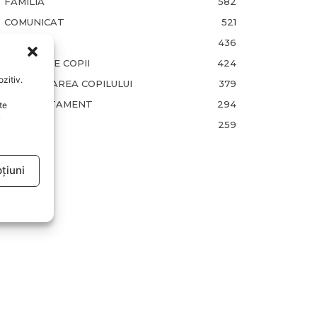
FAMILIA
582
COMUNICAT
521
BEBELUSI
436
SANATATE COPII
424
zitiv.
DEZVOLTAREA COPILULUI
379
COMPORTAMENT
294
te
u
RETETE
259
țiuni