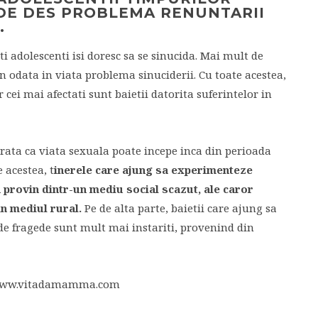
 DE DES PROBLEMA RENUNTARII
.
i adolescenti isi doresc sa se sinucida. Mai mult de
in odata in viata problema sinuciderii. Cu toate acestea,
 cei mai afectati sunt baietii datorita suferintelor in
arata ca viata sexuala poate incepe inca din perioada
e acestea, t
inerele care ajung sa experimenteze
a provin dintr-un mediu social scazut, ale caror
in mediul rural.
Pe de alta parte, baietii care ajung sa
 de fragede sunt mult mai instariti, provenind din
://www.vitadamamma.com