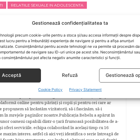
TI
RELATIILE SEXUALE IN ADOLESCENTA
Gestionează confidențialitatea ta
hnologii precum cookie-urile pentru a stoca și/sau accesa informații despre dispo
ARTICOLUL URMĂTOR
t lucru pentru a îmbunătăți experiența de navigare și pentru a afișa anunțuri
Lipsa poftei de mancare la copii
nalizate. Consimțământul pentru aceste tehnologii ne va permite să procesăm da
mportamentul de navigare sau ID-uri unice pe acest site. Neconsimțământul sa
 consimțământului pot afecta negativ anumite caracteristici și funcții.
Acceptă
Refuză
Gestionează op
Cookie Policy
Privacy Statement
lăcerea autorilor ei de a scrie, din plăcerea graficienilor ei de
cel mai complex proiect în segmentul de creştere şi îngrijire a
plaformă online pentru părinţi şi copii şi pentru cei care ar
e propunem să încântăm vizitatorii, să-i fascinăm, să-i
m în mrejele paginilor noastre.​ Publicația Bebelu a apărut în
 unor oameni capabili dintr-o ţară frumoasă posibilitatea de a-
şi oferi serviciile, echipa colaborând în acelaşi timp cu 16
e maxim interes, astfel că aici veţi identifica o serie întreagă de