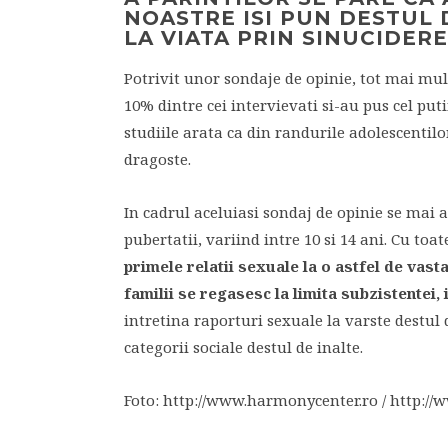
NOASTRE ISI PUN DESTUL
LA VIATA PRIN SINUCIDERE
Potrivit unor sondaje de opinie, tot mai mult
10% dintre cei intervievati si-au pus cel put
studiile arata ca din randurile adolescentilor
dragoste.
In cadrul aceluiasi sondaj de opinie se mai 
pubertatii, variind intre 10 si 14 ani. Cu toat
primele relatii sexuale la o astfel de vast
familii se regasesc la limita subzistentei, 
intretina raporturi sexuale la varste destul
categorii sociale destul de inalte.
Foto: http://www.harmonycenter.ro / http