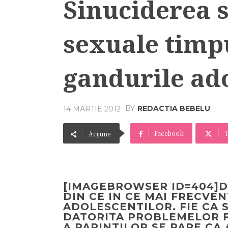
Sinuciderea si
sexuale timpu
gandurile ado
BY
REDACTIA BEBELU
14 MARTIE 2012
Facebook
T
Acțiune
[IMAGEBROWSER ID=404]D
DIN CE IN CE MAI FRECVE
ADOLESCENTILOR. FIE CA 
DATORITA PROBLEMELOR FA
A PARINTILOR SE PARE CA