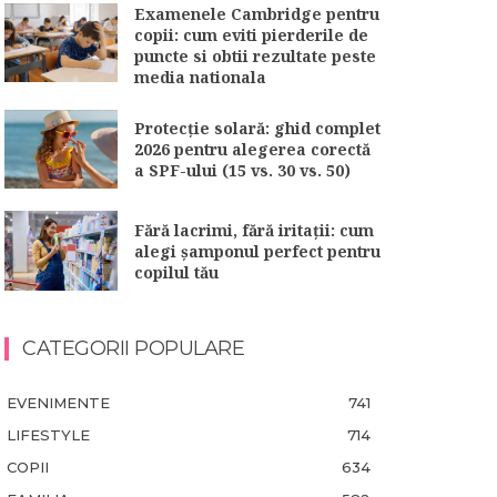
Examenele Cambridge pentru
copii: cum eviti pierderile de
puncte si obtii rezultate peste
media nationala
Protecție solară: ghid complet
2026 pentru alegerea corectă
a SPF-ului (15 vs. 30 vs. 50)
Fără lacrimi, fără iritații: cum
alegi șamponul perfect pentru
copilul tău
CATEGORII POPULARE
EVENIMENTE
741
LIFESTYLE
714
COPII
634