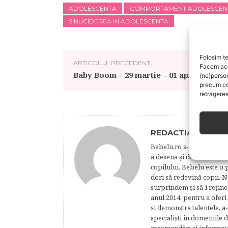
ADOLESCENTA
COMPORTAMENT ADOLESCEN
SINUCIDEREA IN ADOLESCENTA
Folosim te
ARTICOLUL PRECEDENT
Facem aces
Baby Boom – 29 martie – 01 aprilie
(ne)perso
precum co
retragerea
REDACTIA BEBELU
Bebelu.ro s-a născut din p
a desena şi de a realiza 
copilului. Bebelu este o 
dori să redevină copii. N
surprindem şi să-i reţine
anul 2014, pentru a oferi
şi demonstra talentele, a-
specialişti în domeniile d