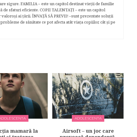
e sigure. FAMILIA – este un capitol destinat vieţii de familie
gă de sfaturi eficiente. COPII TALENTAŢI – este un capitol
r valoroși ai țării. ÎNVAŢĂ SĂ PREVII! –sunt prezentate soluţii
robleme de sănătate ce pot afecta atât viaţa copiilor, cât şi pe
ADOLESCENTA
ADOLESCENTA
cția mamară la
Airsoft – un joc care
eți și tratarea
provoacă dependență.