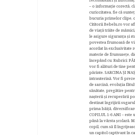
recomandări şi informaţii 
– o informaţie corectă, cl
curiozitatea, fie că sunte
bucuria primelor clipe, o
Cititorii Bebelu.ro vor af
de viaţă trăite de mămici,
le asigure siguranţa şi st
povestea frumoasă de via
acordat în exclusivitate r
materie de frumuseţe, di
începând cu: Rubrici: P
vor fi alături de tine pen
părinte. SARCINA ŞI NAŞT
intrauterină. Vor fi prez
de sarcină, evoluţia fătu
sănătate, pregătire pentr
naşterii şi recuperării
destinat îngrijirii sugaru
prima băiţă, diversificar
COPILUL 1-6 ANI – este un 
până la vârsta şcolară. 
copil, cum să îl îngrijeas
un capitol captivant în ca