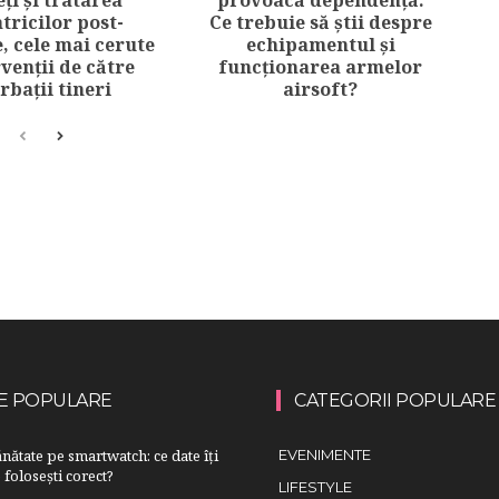
atricilor post-
Ce trebuie să știi despre
, cele mai cerute
echipamentul și
venții de către
funcționarea armelor
rbații tineri
airsoft?
E POPULARE
CATEGORII POPULARE
nătate pe smartwatch: ce date îți
EVENIMENTE
 folosești corect?
LIFESTYLE