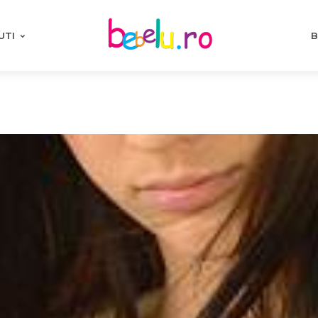
UTI
B