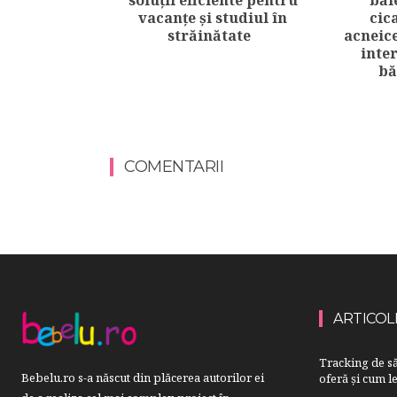
vacanțe și studiul în
cic
străinătate
acneice
inter
bă
COMENTARII
ARTICOL
Tracking de să
Bebelu.ro s-a născut din plăcerea autorilor ei
oferă și cum le