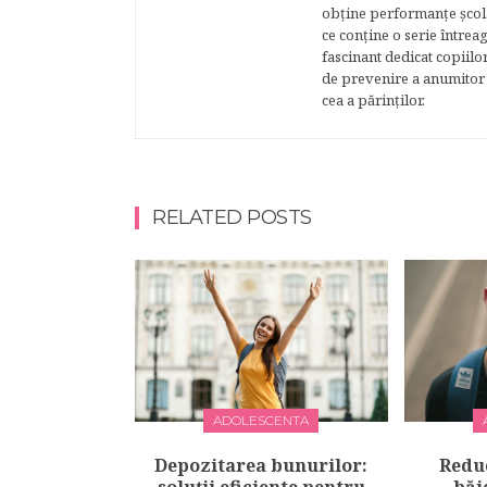
obţine performanţe şcolar
ce conţine o serie întrea
fascinant dedicat copiilo
de prevenire a anumitor p
cea a părinţilor.
RELATED POSTS
ADOLESCENTA
Depozitarea bunurilor:
Redu
soluții eficiente pentru
băi