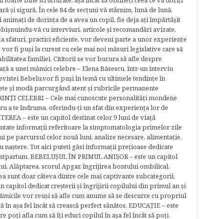
foarte bine structurate, aşa încât să obtineţi ceea ce vă doriţi
ară şi sigură. În cele 84 de secțuni vă stârnim, lună de lună,
ţi animaţi de dorinţa de a avea un copil, fie deja aţi împărtăşit
bişnuindu-vă cu interviuri, articole şi recomandări avizate.
la sfaturi, practici eficiente, vor deveni parte a unor experienţe
 vor fi puşi la curent cu cele mai noi măsuri legislative care să
abilitatea familiei. Cititorii se vor bucura să afle despre
ță a unei mămici celebre – Elena Băsescu, într-un interviu
evistei Bebelu,vor fi puşi în temă cu ultimele tendinţe în
ete şi modă parcurgând atent şi rubricile permanente
ĂRINŢI CELEBRI – Cele mai cunoscute personalităţi mondene
tru a te îndruma, oferindu-ţi un sfat din experienţa lor de
EREA – este un capitol destinat celor 9 luni de viaţă
entate informaţii referitoare la simptomatologia primelor zile
lui pe parcursul celor nouă luni, analize necesare, alimentaţie,
u naştere. Tot aici puteti găsi informaţii preţioase dedicate
 postpartum. BEBELUŞUL ÎN PRIMUL ANIŞOR – este un capitol
lui. Alăptarea, scorul Apgar, îngrijirea bontului ombilical,
ea sunt doar câteva dintre cele mai captivante subcategorii.
capitol dedicat creşterii şi îngrijirii copilului din primul an şi
Mămicile vor reuşi să afle cum anume să se descurce cu propriul
că în aşa fel încât să crească perfect sănătos. EDUCAŢIE – este
re poţi afla cum să îţi educi copilul în aşa fel încât să poţi