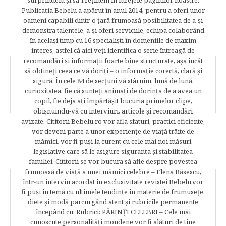
surprindem şi să-i reţinem în mrejele paginilor noastre.​
Publicația Bebelu a apărut în anul 2014, pentru a oferi unor
oameni capabili dintr-o ţară frumoasă posibilitatea de a-şi
demonstra talentele, a-şi oferi serviciile, echipa colaborând
în acelaşi timp cu 16 specialişti în domeniile de maxim
interes, astfel că aici veţi identifica o serie întreagă de
recomandări şi informaţii foarte bine structurate, aşa încât
să obtineţi ceea ce vă doriţi – o informaţie corectă, clară şi
sigură. În cele 84 de secțuni vă stârnim, lună de lună,
curiozitatea, fie că sunteţi animaţi de dorinţa de a avea un
copil, fie deja aţi împărtăşit bucuria primelor clipe,
obişnuindu-vă cu interviuri, articole şi recomandări
avizate. Cititorii Bebelu.ro vor afla sfaturi, practici eficiente,
vor deveni parte a unor experienţe de viaţă trăite de
mămici, vor fi puşi la curent cu cele mai noi măsuri
legislative care să le asigure siguranţa şi stabilitatea
familiei. Cititorii se vor bucura să afle despre povestea
frumoasă de viață a unei mămici celebre – Elena Băsescu,
într-un interviu acordat în exclusivitate revistei Bebelu,vor
fi puşi în temă cu ultimele tendinţe în materie de frumuseţe,
diete şi modă parcurgând atent şi rubricile permanente
începând cu: Rubrici: PĂRINŢI CELEBRI – Cele mai
cunoscute personalităţi mondene vor fi alături de tine