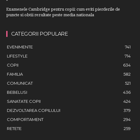
Examenele Cambridge pentru copii: cum eviti pierderile de
puncte si obtii rezultate peste media nationala
CATEGORII POPULARE
EVENIMENTE
741
LIFESTYLE
714
COPII
634
FAMILIA
582
COMUNICAT
521
BEBELUSI
436
SANATATE COPII
424
DEZVOLTAREA COPILULUI
379
COMPORTAMENT
294
RETETE
259