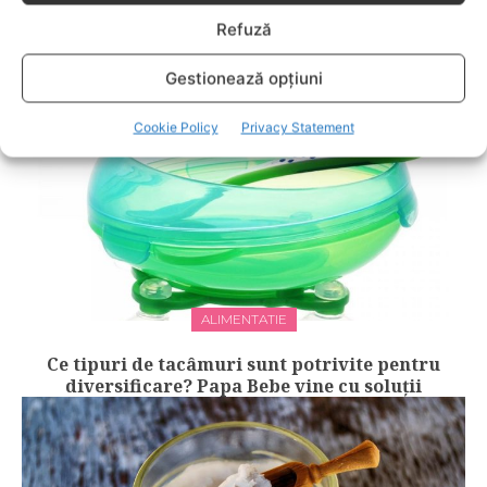
Ce beneficii aduc nucile pecan pentru inimă
și creier
Refuză
Gestionează opțiuni
Cookie Policy
Privacy Statement
ALIMENTATIE
Ce tipuri de tacâmuri sunt potrivite pentru
diversificare? Papa Bebe vine cu soluții