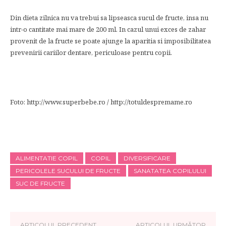
Din dieta zilnica nu va trebui sa lipseasca sucul de fructe, insa nu
intr-o cantitate mai mare de 200 ml. In cazul unui exces de zahar
provenit de la fructe se poate ajunge la aparitia si imposibilitatea
prevenirii cariilor dentare, periculoase pentru copii.
Foto: http://www.superbebe.ro / http://totuldespremame.ro
ALIMENTATIE COPIL
COPIL
DIVERSIFICARE
PERICOLELE SUCULUI DE FRUCTE
SANATATEA COPILULUI
SUC DE FRUCTE
ARTICOLUL PRECEDENT
ARTICOLUL URMĂTOR