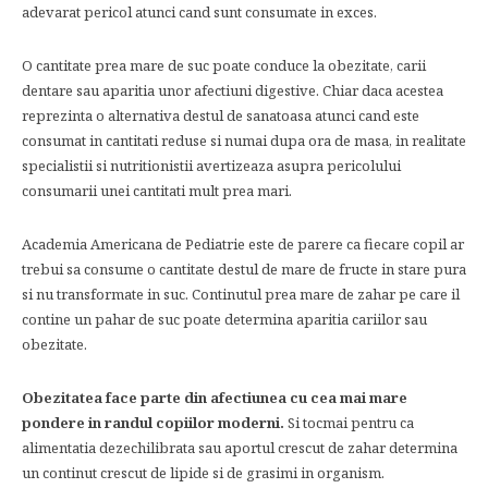
adevarat pericol atunci cand sunt consumate in exces.
O cantitate prea mare de suc poate conduce la obezitate, carii
dentare sau aparitia unor afectiuni digestive. Chiar daca acestea
reprezinta o alternativa destul de sanatoasa atunci cand este
consumat in cantitati reduse si numai dupa ora de masa, in realitate
specialistii si nutritionistii avertizeaza asupra pericolului
consumarii unei cantitati mult prea mari.
Academia Americana de Pediatrie este de parere ca fiecare copil ar
trebui sa consume o cantitate destul de mare de fructe in stare pura
si nu transformate in suc. Continutul prea mare de zahar pe care il
contine un pahar de suc poate determina aparitia cariilor sau
obezitate.
Obezitatea face parte din afectiunea cu cea mai mare
pondere in randul copiilor moderni.
Si tocmai pentru ca
alimentatia dezechilibrata sau aportul crescut de zahar determina
un continut crescut de lipide si de grasimi in organism.