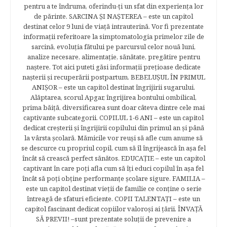
pentru a te îndruma, oferindu-ţi un sfat din experienţa lor
de părinte. SARCINA ŞI NAŞTEREA – este un capitol
destinat celor 9 luni de viaţă intrauterină. Vor fi prezentate
informaţii referitoare la simptomatologia primelor zile de
sarcină, evoluţia fătului pe parcursul celor nouă luni,
analize necesare, alimentaţie, sănătate, pregătire pentru
naştere. Tot aici puteti găsi informaţii preţioase dedicate
naşterii şi recuperării postpartum. BEBELUŞUL ÎN PRIMUL
ANIŞOR – este un capitol destinat îngrijirii sugarului.
Alăptarea, scorul Apgar, îngrijirea bontului ombilical,
prima băiţă, diversificarea sunt doar câteva dintre cele mai
captivante subcategorii. COPILUL 1-6 ANI – este un capitol
dedicat creşterii şi îngrijirii copilului din primul an şi până
la vârsta şcolară. Mămicile vor reuşi să afle cum anume să
se descurce cu propriul copil, cum să îl îngrijească în aşa fel
încât să crească perfect sănătos. EDUCAŢIE – este un capitol
captivant în care poţi afla cum să îţi educi copilul în aşa fel
încât să poţi obţine performanţe şcolare sigure. FAMILIA –
este un capitol destinat vieţii de familie ce conţine o serie
întreagă de sfaturi eficiente. COPII TALENTAŢI – este un
capitol fascinant dedicat copiilor valoroși ai țării. ÎNVAŢĂ
SĂ PREVII! –sunt prezentate soluţii de prevenire a