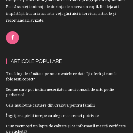
Fie că sunteţi animaţi de dorinţa de a avea un copil, fie deja aţi
împărtăşit bucuria aceasta, veți găsi aici interviuri, articole şi
recomandări avizate.
ARTICOLE POPULARE
Tracking de sănătate pe smartwatch: ce date îți oferă și cum le
folosești corect?
Semne care pot indica necesitatea unui consult de ortopedie
pediatrică
Cele mai bune cartiere din Craiova pentru familii
Îngrijirea pielii începe cu alegerea cremei potrivite
Cum recunoști un lapte de calitate și ce informații merită verificate
pe etichetă?