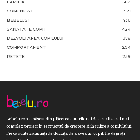
FAMILIA
582
COMUNICAT
521
BEBELUSI
436
SANATATE COPII
424
DEZVOLTAREA COPILULUI
378
COMPORTAMENT
294
RETETE
259
Bebelu.ro s-a născut din plăcerea autorilor ei de a realiza cel mai
complex proiect în segmentul de creştere şi îngrijire a copilulului.
Fie că sunteţi animaţi de dorinţa de a avea un copil, fie deja aţi