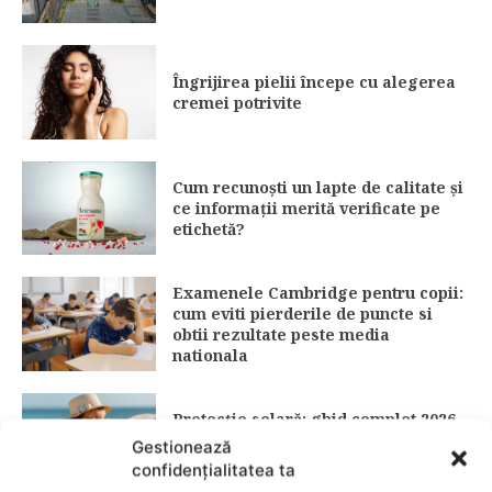
Îngrijirea pielii începe cu alegerea
cremei potrivite
Cum recunoști un lapte de calitate și
ce informații merită verificate pe
etichetă?
Examenele Cambridge pentru copii:
cum eviti pierderile de puncte si
obtii rezultate peste media
nationala
Protecție solară: ghid complet 2026
pentru alegerea corectă a SPF-ului
Gestionează
(15 vs. 30 vs. 50)
confidențialitatea ta