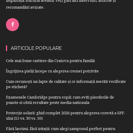
împărtăşit bucuria aceasta, veți găsi aici interviuri, articole şi
recomandări avizate.
ARTICOLE POPULARE
Cele mai bune cartiere din Craiova pentru familii
Îngrijirea pielii începe cu alegerea cremei potrivite
Cum recunoști un lapte de calitate și ce informații merită verificate
pe etichetă?
Examenele Cambridge pentru copii: cum eviti pierderile de
puncte si obtii rezultate peste media nationala
Protecție solară: ghid complet 2026 pentru alegerea corectă a SPF-
ului (15 vs. 30 vs. 50)
Fără lacrimi, fără iritații: cum alegi șamponul perfect pentru