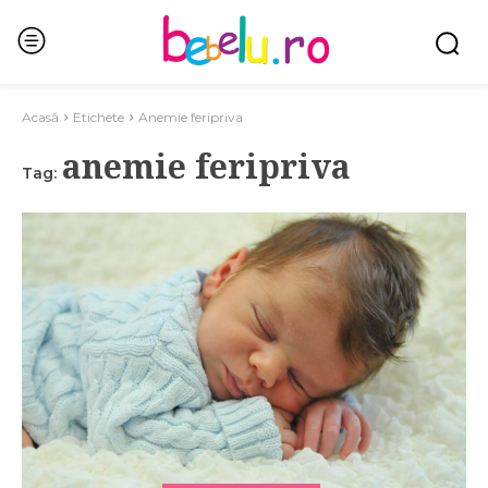
Acasă
Etichete
Anemie feripriva
anemie feripriva
Tag: