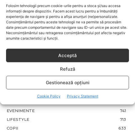
Folosim tehnologii precum cookie-urile pentru a stoca și/sau accesa
informații despre dispozitiv. Facem acest lucru pentru a îmbunătăți
Fără lacrimi, fără iritații: cum alegi
experiența de navigare și pentru a afișa anunțuri (ne)personalizate.
șamponul perfect pentru copilul tău
Consimțământul pentru aceste tehnologii ne va permite să procesăm
date precum comportamentul de navigare sau ID-uri unice pe acest site.
Neconsimțământul sau retragerea consimțământului pot afecta negativ
anumite caracteristici și funcții.
3 îndulcitori naturali care fac
deserturile mai sănătoase
Acceptă
Refuză
Garderoba de primăvară pentru
Gestionează opțiuni
copii: ce păstrezi și ce donezi
Cookie Policy
Privacy Statement
CATEGORII POPULARE
EVENIMENTE
741
LIFESTYLE
713
COPII
633