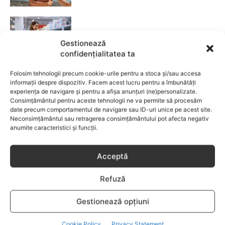
Fără lacrimi, fără iritații: cum alegi
șamponul perfect pentru copilul tău
Gestionează
confidențialitatea ta
CATEGORII POPULARE
Folosim tehnologii precum cookie-urile pentru a stoca și/sau accesa
informații despre dispozitiv. Facem acest lucru pentru a îmbunătăți
EVENIMENTE
741
experiența de navigare și pentru a afișa anunțuri (ne)personalizate.
Consimțământul pentru aceste tehnologii ne va permite să procesăm
LIFESTYLE
714
date precum comportamentul de navigare sau ID-uri unice pe acest site.
COPII
634
Neconsimțământul sau retragerea consimțământului pot afecta negativ
anumite caracteristici și funcții.
FAMILIA
582
COMUNICAT
521
Acceptă
BEBELUSI
436
SANATATE COPII
424
Refuză
DEZVOLTAREA COPILULUI
379
Gestionează opțiuni
COMPORTAMENT
294
RETETE
259
Cookie Policy
Privacy Statement