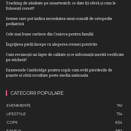
Tracking de sănătate pe smartwatch: ce date îți oferă și cum le
folosești corect?
Semne care pot indica necesitatea unui consult de ortopedie
pediatrică
Cele mai bune cartiere din Craiova pentru familii
Îngrijirea pielii începe cu alegerea cremei potrivite
Cum recunoști un lapte de calitate și ce informații merită verificate
pe etichetă?
Examenele Cambridge pentru copii: cum eviti pierderile de
puncte si obtii rezultate peste media nationala
CATEGORII POPULARE
EVENIMENTE
741
LIFESTYLE
714
COPII
634
FAMILIA
582