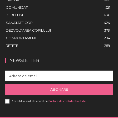
COMUNICAT
521
BEBELUSI
436
SANATATE COPII
424
DEZVOLTAREA COPILULUI
379
COMPORTAMENT
294
RETETE
259
NEWSLETTER
ABONARE
Am citit si sunt de acord cu
Politica de confidentialitate
.