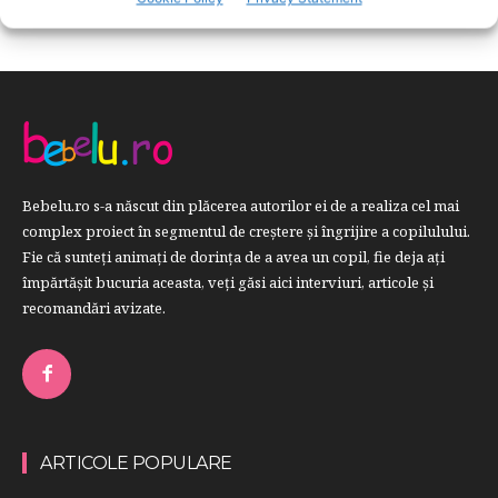
Bebelu.ro s-a născut din plăcerea autorilor ei de a realiza cel mai
complex proiect în segmentul de creştere şi îngrijire a copilulului.
Fie că sunteţi animaţi de dorinţa de a avea un copil, fie deja aţi
împărtăşit bucuria aceasta, veți găsi aici interviuri, articole şi
recomandări avizate.
ARTICOLE POPULARE