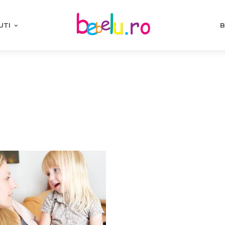
UTI
B