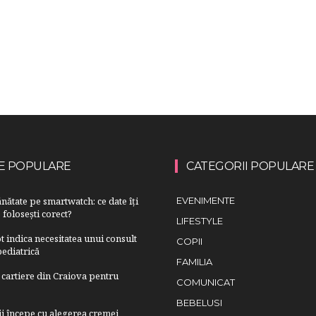
E POPULARE
CATEGORII POPULARE
nătate pe smartwatch: ce date îți
EVENIMENTE
 folosești corect?
LIFESTYLE
 indica necesitatea unui consult
COPII
ediatrică
FAMILIA
cartiere din Craiova pentru
COMUNICAT
BEBELUSI
lii începe cu alegerea cremei