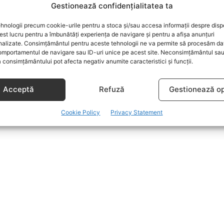
Gestionează confidențialitatea ta
hnologii precum cookie-urile pentru a stoca și/sau accesa informații despre dispo
t lucru pentru a îmbunătăți experiența de navigare și pentru a afișa anunțuri
nalizate. Consimțământul pentru aceste tehnologii ne va permite să procesăm da
mportamentul de navigare sau ID-uri unice pe acest site. Neconsimțământul sa
 consimțământului pot afecta negativ anumite caracteristici și funcții.
Acceptă
Refuză
Gestionează op
Cookie Policy
Privacy Statement