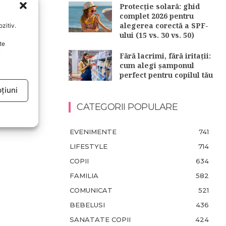
Protecție solară: ghid
complet 2026 pentru
alegerea corectă a SPF-
zitiv.
ului (15 vs. 30 vs. 50)
te
u
Fără lacrimi, fără iritații:
cum alegi șamponul
perfect pentru copilul tău
țiuni
CATEGORII POPULARE
EVENIMENTE
741
LIFESTYLE
714
COPII
634
FAMILIA
582
COMUNICAT
521
BEBELUSI
436
SANATATE COPII
424