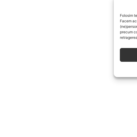
Folosim te
Facem aces
(ne)perso
precum co
retragerea