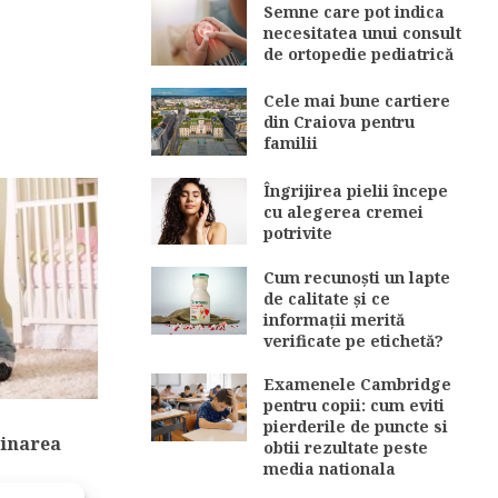
Semne care pot indica
necesitatea unui consult
de ortopedie pediatrică
Cele mai bune cartiere
din Craiova pentru
familii
Îngrijirea pielii începe
cu alegerea cremei
potrivite
Cum recunoști un lapte
de calitate și ce
informații merită
verificate pe etichetă?
Examenele Cambridge
pentru copii: cum eviti
pierderile de puncte si
linarea
obtii rezultate peste
media nationala