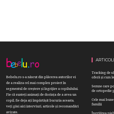
ARTICOL
Tracking de să
Bebelu.ro s-a născut din plăcerea autorilor ei
oferă și cum le
de a realiza cel mai complex proiect în
Semne care pot
segmentul de creştere şi îngrijire a copilulului.
de ortopedie p
Fie că sunteţi animaţi de dorinţa de a avea un
Cele mai bune 
copil, fie deja aţi împărtăşit bucuria aceasta,
familii
veți găsi aici interviuri, articole şi recomandări
avizate.
Îngrijirea pie