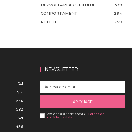
DEZVOLTAREA COPILULUI
379
COMPORTAMENT
294
RETETE
259
NEWSLETTER
741
714
634
ABONARE
582
Am citit si sunt de acord cu
Politica de
confidentialitate
.
521
436