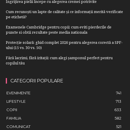
Îngrijirea pielii începe cu alegerea cremei potrivite
Cum recunoști un lapte de calitate și ce informații merită verificate
pe etichetă?
Examenele Cambridge pentru copii: cum eviti pierderile de
puncte si obtii rezultate peste media nationala
Protecție solară: ghid complet 2026 pentru alegerea corectă a SPF-
ului (15 vs. 30 vs. 50)
Fără lacrimi, fără iritații: cum alegi șamponul perfect pentru
copilul tău
CATEGORII POPULARE
EVENIMENTE
741
LIFESTYLE
713
COPII
633
FAMILIA
582
COMUNICAT
521