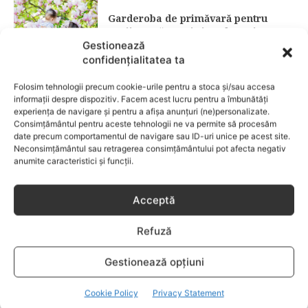
Garderoba de primăvară pentru
copii: ce păstrezi și ce donezi
Gestionează
confidențialitatea ta
CATEGORII POPULARE
Folosim tehnologii precum cookie-urile pentru a stoca și/sau accesa
EVENIMENTE
741
informații despre dispozitiv. Facem acest lucru pentru a îmbunătăți
LIFESTYLE
713
experiența de navigare și pentru a afișa anunțuri (ne)personalizate.
Consimțământul pentru aceste tehnologii ne va permite să procesăm
COPII
633
date precum comportamentul de navigare sau ID-uri unice pe acest site.
Neconsimțământul sau retragerea consimțământului pot afecta negativ
FAMILIA
582
anumite caracteristici și funcții.
COMUNICAT
521
BEBELUSI
436
Acceptă
SANATATE COPII
424
Refuză
DEZVOLTAREA COPILULUI
378
COMPORTAMENT
294
Gestionează opțiuni
RETETE
259
Cookie Policy
Privacy Statement