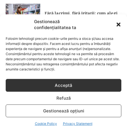
Fără lacrimi, fără iritații: cum alegi
șamponul perfect pentru copilul tău
Gestionează
confidențialitatea ta
CATEGORII POPULARE
Folosim tehnologii precum cookie-urile pentru a stoca și/sau accesa
EVENIMENTE
741
informații despre dispozitiv. Facem acest lucru pentru a îmbunătăți
experiența de navigare și pentru a afișa anunțuri (ne)personalizate.
LIFESTYLE
714
Consimțământul pentru aceste tehnologii ne va permite să procesăm
date precum comportamentul de navigare sau ID-uri unice pe acest site.
COPII
634
Neconsimțământul sau retragerea consimțământului pot afecta negativ
FAMILIA
582
anumite caracteristici și funcții.
COMUNICAT
521
BEBELUSI
436
Acceptă
SANATATE COPII
424
Refuză
DEZVOLTAREA COPILULUI
379
COMPORTAMENT
294
Gestionează opțiuni
RETETE
259
Cookie Policy
Privacy Statement