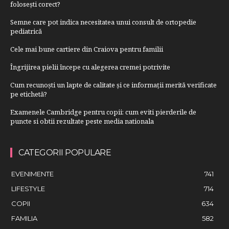
folosești corect?
Semne care pot indica necesitatea unui consult de ortopedie
pediatrică
Cele mai bune cartiere din Craiova pentru familii
Îngrijirea pielii începe cu alegerea cremei potrivite
Cum recunoști un lapte de calitate și ce informații merită verificate
pe etichetă?
Examenele Cambridge pentru copii: cum eviti pierderile de
puncte si obtii rezultate peste media nationala
CATEGORII POPULARE
EVENIMENTE
741
LIFESTYLE
714
COPII
634
FAMILIA
582