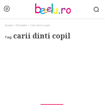
Acasă
Etichete
Carii dinti copil
carii dinti copil
Tag: