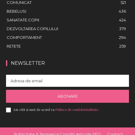
COMUNICAT
521
BEBELUSI
436
SANATATE COPII
424
DEZVOLTAREA COPILULUI
379
COMPORTAMENT
294
RETETE
259
NEWSLETTER
ABONARE
Am citit si sunt de acord cu
Politica de confidentialitate
.
Publicitate & Termeni și Condiții Articole SEO
Contact