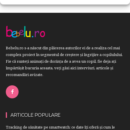
Bebelu.ro s-a născut din plăcerea autorilor ei de a realiza cel mai
complex proiect în segmentul de creştere şi îngrijire a copilulului.
Fie că sunteţi animaţi de dorinţa de a avea un copil, fie deja aţi
împărtăşit bucuria aceasta, veți găsi aici interviuri, articole şi
recomandări avizate.
ARTICOLE POPULARE
Tracking de sănătate pe smartwatch: ce date îți oferă și cum le