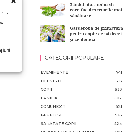
3 îndulcitori naturali
care fac deserturile mai
zitiv.
sănătoase
te
Garderoba de primăvară
u
pentru copii: ce păstrezi
și ce donezi
țiuni
CATEGORII POPULARE
EVENIMENTE
741
LIFESTYLE
713
COPII
633
FAMILIA
582
COMUNICAT
521
BEBELUSI
436
SANATATE COPII
424