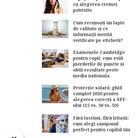
cu alegerea cremei
potrivite
Cum recunoști un lapte
de calitate și ce
informații merită
verificate pe etichetă?
Examenele Cambridge
pentru copii: cum eviti
pierderile de puncte si
obtii rezultate peste
media nationala
Protecție solară: ghid
complet 2026 pentru
alegerea corectă a SPF-
ului (15 vs. 30 vs. 50)
Fără lacrimi, fără iritații:
cum alegi șamponul
perfect pentru copilul tău