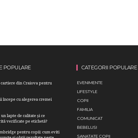
E POPULARE
CATEGORII POPULARE
cartiere din Craiova pentru
EVENIMENTE
LIFESTYLE
lii începe cu alegerea cremei
COPII
FAMILIA
n lapte de calitate și ce
COMUNICAT
ită verificate pe etichetă?
BEBELUSI
bridge pentru copii: cum eviti
SANATATE COPII
uncte si obtii rezultate peste