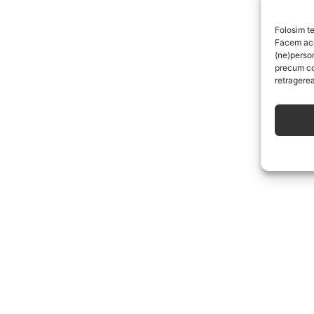
Folosim te
Facem aces
(ne)perso
precum co
retragerea