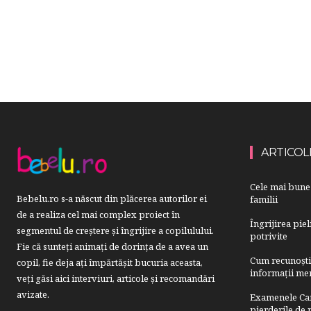
ARTICOL
Cele mai bune 
Bebelu.ro s-a născut din plăcerea autorilor ei
familii
de a realiza cel mai complex proiect în
Îngrijirea pie
segmentul de creştere şi îngrijire a copilulului.
potrivite
Fie că sunteţi animaţi de dorinţa de a avea un
Cum recunoști u
copil, fie deja aţi împărtăşit bucuria aceasta,
informații mer
veți găsi aici interviuri, articole şi recomandări
avizate.
Examenele Cam
pierderile de p