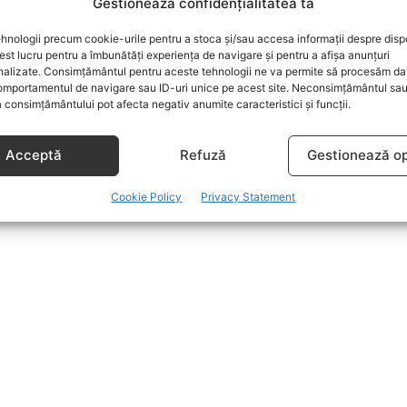
Gestionează confidențialitatea ta
hnologii precum cookie-urile pentru a stoca și/sau accesa informații despre dispo
t lucru pentru a îmbunătăți experiența de navigare și pentru a afișa anunțuri
nalizate. Consimțământul pentru aceste tehnologii ne va permite să procesăm da
mportamentul de navigare sau ID-uri unice pe acest site. Neconsimțământul sa
 consimțământului pot afecta negativ anumite caracteristici și funcții.
Acceptă
Refuză
Gestionează op
Cookie Policy
Privacy Statement