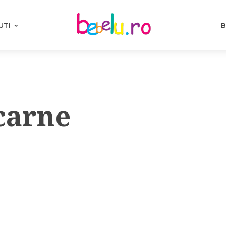
UTI
B
carne