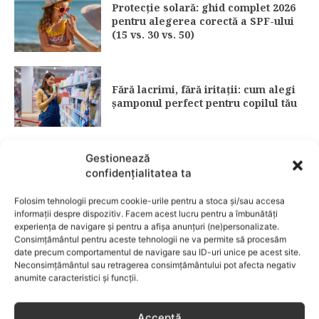
Protecție solară: ghid complet 2026
pentru alegerea corectă a SPF-ului
(15 vs. 30 vs. 50)
Fără lacrimi, fără iritații: cum alegi
șamponul perfect pentru copilul tău
Gestionează
3 îndulcitori naturali care fac
confidențialitatea ta
deserturile mai sănătoase
Folosim tehnologii precum cookie-urile pentru a stoca și/sau accesa
informații despre dispozitiv. Facem acest lucru pentru a îmbunătăți
experiența de navigare și pentru a afișa anunțuri (ne)personalizate.
Garderoba de primăvară pentru
Consimțământul pentru aceste tehnologii ne va permite să procesăm
date precum comportamentul de navigare sau ID-uri unice pe acest site.
copii: ce păstrezi și ce donezi
Neconsimțământul sau retragerea consimțământului pot afecta negativ
anumite caracteristici și funcții.
CATEGORII POPULARE
EVENIMENTE
741
Acceptă