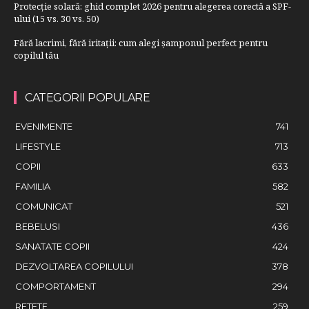
Protecție solară: ghid complet 2026 pentru alegerea corectă a SPF-
ului (15 vs. 30 vs. 50)
Fără lacrimi, fără iritații: cum alegi șamponul perfect pentru
copilul tău
CATEGORII POPULARE
EVENIMENTE
741
LIFESTYLE
713
COPII
633
FAMILIA
582
COMUNICAT
521
BEBELUSI
436
SANATATE COPII
424
DEZVOLTAREA COPILULUI
378
COMPORTAMENT
294
RETETE
259