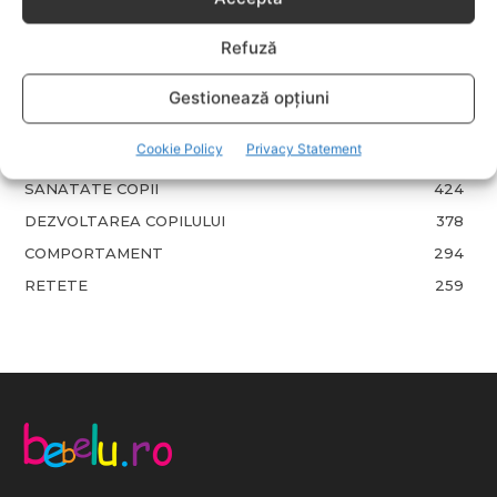
LIFESTYLE
713
Refuză
COPII
633
FAMILIA
582
Gestionează opțiuni
COMUNICAT
521
Cookie Policy
Privacy Statement
BEBELUSI
436
SANATATE COPII
424
DEZVOLTAREA COPILULUI
378
COMPORTAMENT
294
RETETE
259