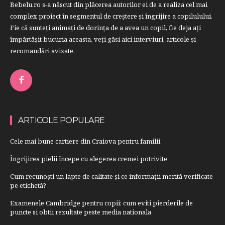
Bebelu.ro s-a născut din plăcerea autorilor ei de a realiza cel mai
complex proiect în segmentul de creştere şi îngrijire a copilulului.
Fie că sunteţi animaţi de dorinţa de a avea un copil, fie deja aţi
împărtăşit bucuria aceasta, veți găsi aici interviuri, articole şi
recomandări avizate.
ARTICOLE POPULARE
Cele mai bune cartiere din Craiova pentru familii
Îngrijirea pielii începe cu alegerea cremei potrivite
Cum recunoști un lapte de calitate și ce informații merită verificate
pe etichetă?
Examenele Cambridge pentru copii: cum eviti pierderile de
puncte si obtii rezultate peste media nationala