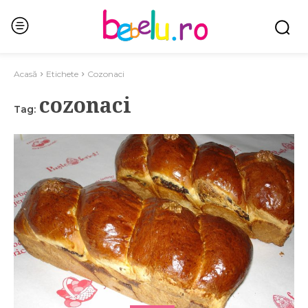
Acasă
Etichete
Cozonaci
cozonaci
Tag: