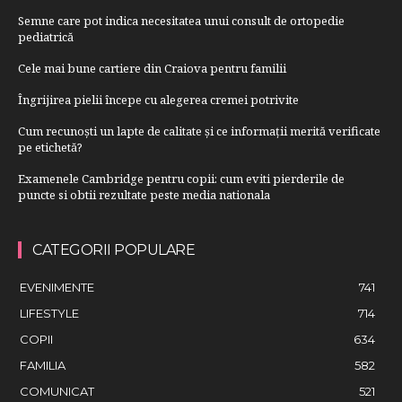
Semne care pot indica necesitatea unui consult de ortopedie
pediatrică
Cele mai bune cartiere din Craiova pentru familii
Îngrijirea pielii începe cu alegerea cremei potrivite
Cum recunoști un lapte de calitate și ce informații merită verificate
pe etichetă?
Examenele Cambridge pentru copii: cum eviti pierderile de
puncte si obtii rezultate peste media nationala
CATEGORII POPULARE
EVENIMENTE
741
LIFESTYLE
714
COPII
634
FAMILIA
582
COMUNICAT
521