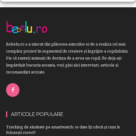
Bebelu.ro s-a născut din plăcerea autorilor ei de a realiza cel mai
complex proiect în segmentul de creştere şi îngrijire a copilulului.
Fie că sunteţi animaţi de dorinţa de a avea un copil, fie deja aţi
împărtăşit bucuria aceasta, veți găsi aici interviuri, articole şi
recomandări avizate.
ARTICOLE POPULARE
Tracking de sănătate pe smartwatch: ce date îți oferă și cum le
folosești corect?