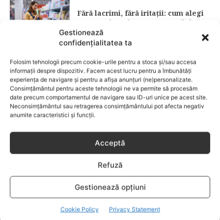
Fără lacrimi, fără iritații: cum alegi
șamponul perfect pentru copilul tău
Gestionează
confidențialitatea ta
CATEGORII POPULARE
Folosim tehnologii precum cookie-urile pentru a stoca și/sau accesa
EVENIMENTE
741
informații despre dispozitiv. Facem acest lucru pentru a îmbunătăți
LIFESTYLE
714
experiența de navigare și pentru a afișa anunțuri (ne)personalizate.
Consimțământul pentru aceste tehnologii ne va permite să procesăm
COPII
634
date precum comportamentul de navigare sau ID-uri unice pe acest site.
Neconsimțământul sau retragerea consimțământului pot afecta negativ
FAMILIA
582
anumite caracteristici și funcții.
COMUNICAT
521
BEBELUSI
436
Acceptă
SANATATE COPII
424
Refuză
DEZVOLTAREA COPILULUI
379
COMPORTAMENT
294
Gestionează opțiuni
RETETE
259
Cookie Policy
Privacy Statement