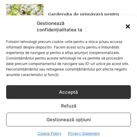
Garderoba de primăvară pentru
copii: ce păstrezi și ce donezi
Gestionează
confidențialitatea ta
CATEGORII POPULARE
Folosim tehnologii precum cookie-urile pentru a stoca și/sau accesa
EVENIMENTE
741
informații despre dispozitiv. Facem acest lucru pentru a îmbunătăți
experiența de navigare și pentru a afișa anunțuri (ne)personalizate.
LIFESTYLE
713
Consimțământul pentru aceste tehnologii ne va permite să procesăm
date precum comportamentul de navigare sau ID-uri unice pe acest site.
COPII
633
Neconsimțământul sau retragerea consimțământului pot afecta negativ
FAMILIA
582
anumite caracteristici și funcții.
COMUNICAT
521
BEBELUSI
436
Acceptă
SANATATE COPII
424
Refuză
DEZVOLTAREA COPILULUI
378
COMPORTAMENT
294
Gestionează opțiuni
RETETE
259
Cookie Policy
Privacy Statement