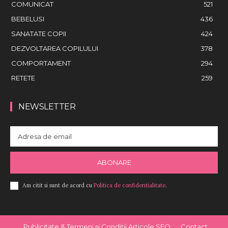
COMUNICAT
521
BEBELUSI
436
SANATATE COPII
424
DEZVOLTAREA COPILULUI
378
COMPORTAMENT
294
RETETE
259
NEWSLETTER
ABONARE
Am citit si sunt de acord cu
Politica de confidentialitate
.
Publicitate & Termeni și Condiții Articole SEO
Contact