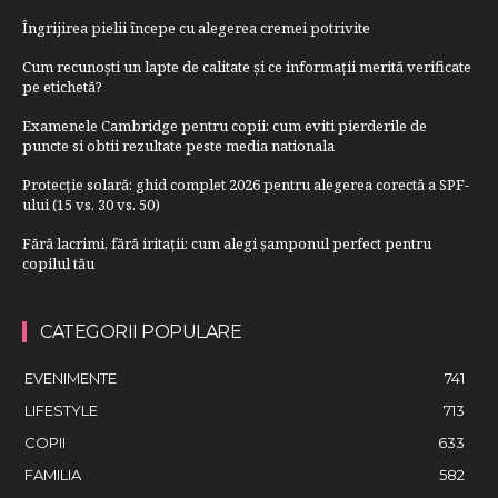
Îngrijirea pielii începe cu alegerea cremei potrivite
Cum recunoști un lapte de calitate și ce informații merită verificate
pe etichetă?
Examenele Cambridge pentru copii: cum eviti pierderile de
puncte si obtii rezultate peste media nationala
Protecție solară: ghid complet 2026 pentru alegerea corectă a SPF-
ului (15 vs. 30 vs. 50)
Fără lacrimi, fără iritații: cum alegi șamponul perfect pentru
copilul tău
CATEGORII POPULARE
EVENIMENTE
741
LIFESTYLE
713
COPII
633
FAMILIA
582