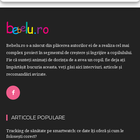
Bebelu.ro s-a născut din plăcerea autorilor ei de a realiza cel mai
complex proiect în segmentul de creştere şi îngrijire a copilulului.
Fie că sunteţi animaţi de dorinţa de a avea un copil, fie deja aţi
împărtăşit bucuria aceasta, veți găsi aici interviuri, articole şi
recomandări avizate.
ARTICOLE POPULARE
Tracking de sănătate pe smartwatch: ce date îți oferă și cum le
folosești corect?