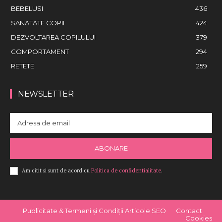
BEBELUSI
436
SANATATE COPII
424
DEZVOLTAREA COPILULUI
379
COMPORTAMENT
294
RETETE
259
NEWSLETTER
ABONARE
Am citit si sunt de acord cu
Politica de confidentialitate
.
Publicitate & Termeni și Condiții Articole SEO
Contact
Cookies