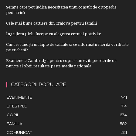
Semne care pot indica necesitatea unui consult de ortopedie
pediatrică
Cele mai bune cartiere din Craiova pentru familii
Îngrijirea pielii începe cu alegerea cremei potrivite
Cum recunoști un lapte de calitate și ce informații merită verificate
pe etichetă?
Examenele Cambridge pentru copii: cum eviti pierderile de
puncte si obtii rezultate peste media nationala
CATEGORII POPULARE
EVENIMENTE
741
LIFESTYLE
714
COPII
634
FAMILIA
582
COMUNICAT
521