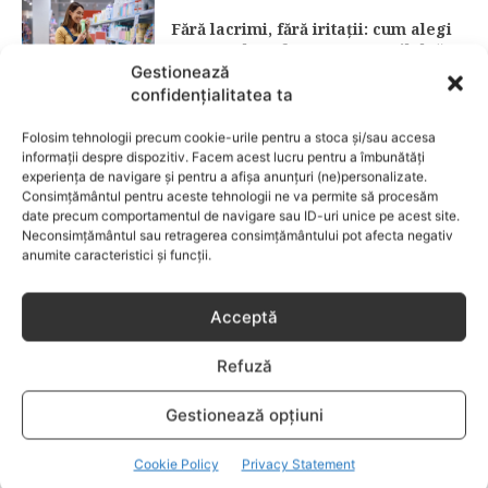
Fără lacrimi, fără iritații: cum alegi
șamponul perfect pentru copilul tău
Gestionează
confidențialitatea ta
CATEGORII POPULARE
Folosim tehnologii precum cookie-urile pentru a stoca și/sau accesa
EVENIMENTE
741
informații despre dispozitiv. Facem acest lucru pentru a îmbunătăți
LIFESTYLE
714
experiența de navigare și pentru a afișa anunțuri (ne)personalizate.
Consimțământul pentru aceste tehnologii ne va permite să procesăm
COPII
634
date precum comportamentul de navigare sau ID-uri unice pe acest site.
Neconsimțământul sau retragerea consimțământului pot afecta negativ
FAMILIA
582
anumite caracteristici și funcții.
COMUNICAT
521
BEBELUSI
436
Acceptă
SANATATE COPII
424
Refuză
DEZVOLTAREA COPILULUI
379
COMPORTAMENT
294
Gestionează opțiuni
RETETE
259
Cookie Policy
Privacy Statement