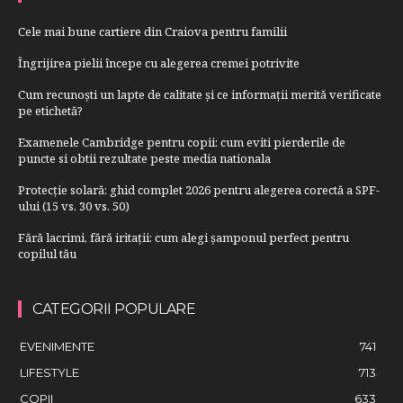
Cele mai bune cartiere din Craiova pentru familii
Îngrijirea pielii începe cu alegerea cremei potrivite
Cum recunoști un lapte de calitate și ce informații merită verificate
pe etichetă?
Examenele Cambridge pentru copii: cum eviti pierderile de
puncte si obtii rezultate peste media nationala
Protecție solară: ghid complet 2026 pentru alegerea corectă a SPF-
ului (15 vs. 30 vs. 50)
Fără lacrimi, fără iritații: cum alegi șamponul perfect pentru
copilul tău
CATEGORII POPULARE
EVENIMENTE
741
LIFESTYLE
713
COPII
633