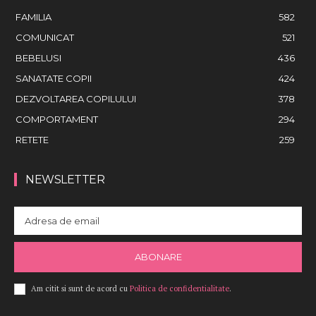
FAMILIA
582
COMUNICAT
521
BEBELUSI
436
SANATATE COPII
424
DEZVOLTAREA COPILULUI
378
COMPORTAMENT
294
RETETE
259
NEWSLETTER
ABONARE
Am citit si sunt de acord cu
Politica de confidentialitate
.