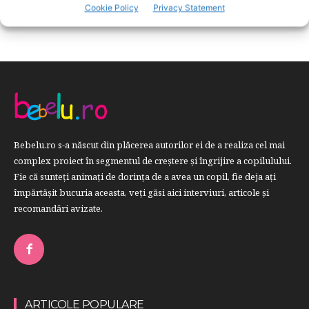
RETETE
259
Cookie Policy
Privacy Statement
Bebelu.ro s-a născut din plăcerea autorilor ei de a realiza cel mai
complex proiect în segmentul de creştere şi îngrijire a copilulului.
Fie că sunteţi animaţi de dorinţa de a avea un copil, fie deja aţi
împărtăşit bucuria aceasta, veți găsi aici interviuri, articole şi
recomandări avizate.
ARTICOLE POPULARE