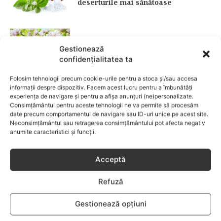
deserturile mai sănătoase
Garderoba de primăvară pentru
Gestionează
copii: ce păstrezi și ce donezi
confidențialitatea ta
CATEGORII POPULARE
Folosim tehnologii precum cookie-urile pentru a stoca și/sau accesa
informații despre dispozitiv. Facem acest lucru pentru a îmbunătăți
experiența de navigare și pentru a afișa anunțuri (ne)personalizate.
EVENIMENTE
741
Consimțământul pentru aceste tehnologii ne va permite să procesăm
LIFESTYLE
713
date precum comportamentul de navigare sau ID-uri unice pe acest site.
Neconsimțământul sau retragerea consimțământului pot afecta negativ
COPII
633
anumite caracteristici și funcții.
FAMILIA
582
COMUNICAT
521
Acceptă
BEBELUSI
436
Refuză
SANATATE COPII
424
DEZVOLTAREA COPILULUI
378
Gestionează opțiuni
COMPORTAMENT
294