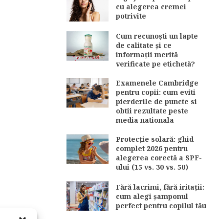
cu alegerea cremei
potrivite
Cum recunoști un lapte
de calitate și ce
informații merită
verificate pe etichetă?
Examenele Cambridge
pentru copii: cum eviti
pierderile de puncte si
obtii rezultate peste
media nationala
Protecție solară: ghid
complet 2026 pentru
alegerea corectă a SPF-
ului (15 vs. 30 vs. 50)
Fără lacrimi, fără iritații:
cum alegi șamponul
perfect pentru copilul tău