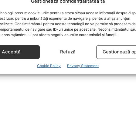
Gestionează confidențialitatea ta
hnologii precum cookie-urile pentru a stoca și/sau accesa informații despre dispo
t lucru pentru a îmbunătăți experiența de navigare și pentru a afișa anunțuri
nalizate. Consimțământul pentru aceste tehnologii ne va permite să procesăm da
mportamentul de navigare sau ID-uri unice pe acest site. Neconsimțământul sa
 consimțământului pot afecta negativ anumite caracteristici și funcții.
Acceptă
Refuză
Gestionează op
Cookie Policy
Privacy Statement