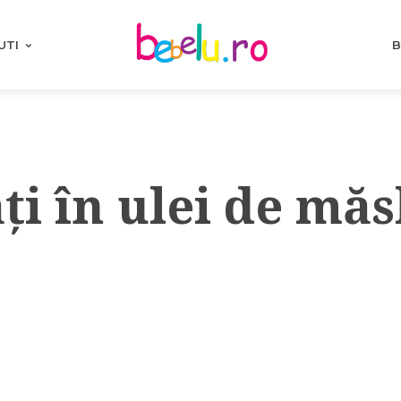
UTI
B
i în ulei de măs