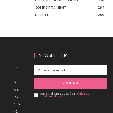
DEZVOLTAREA COPILULUI
378
COMPORTAMENT
294
RETETE
259
NEWSLETTER
741
713
633
ABONARE
582
Am citit si sunt de acord cu
Politica de
confidentialitate
.
521
436
424