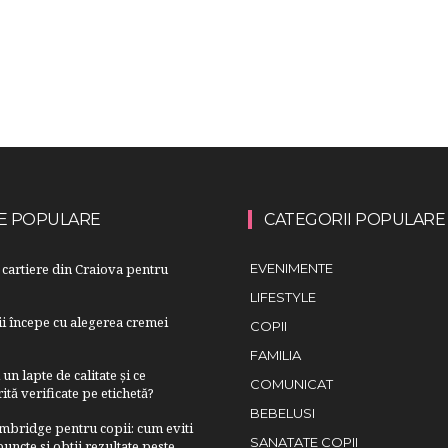
E POPULARE
CATEGORII POPULARE
cartiere din Craiova pentru
EVENIMENTE
LIFESTYLE
lii începe cu alegerea cremei
COPII
FAMILIA
n lapte de calitate și ce
COMUNICAT
ită verificate pe etichetă?
BEBELUSI
bridge pentru copii: cum eviti
SANATATE COPII
uncte si obtii rezultate peste