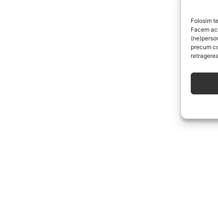
Folosim te
Facem aces
(ne)perso
precum co
retragerea