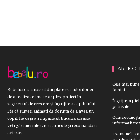
ARTICOL
Cele mai bune 
Bebelu.ro s-a născut din plăcerea autorilor ei
familii
de a realiza cel mai complex proiect în
Îngrijirea pie
segmentul de creştere şi îngrijire a copilulului.
potrivite
Fie că sunteţi animaţi de dorinţa de a avea un
Cum recunoști u
copil, fie deja aţi împărtăşit bucuria aceasta,
informații mer
veți găsi aici interviuri, articole şi recomandări
avizate.
Examenele Cam
pierderile de p