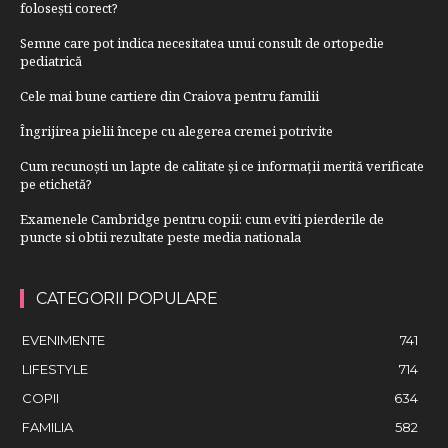
folosești corect?
Semne care pot indica necesitatea unui consult de ortopedie
pediatrică
Cele mai bune cartiere din Craiova pentru familii
Îngrijirea pielii începe cu alegerea cremei potrivite
Cum recunoști un lapte de calitate și ce informații merită verificate
pe etichetă?
Examenele Cambridge pentru copii: cum eviti pierderile de
puncte si obtii rezultate peste media nationala
CATEGORII POPULARE
EVENIMENTE
741
LIFESTYLE
714
COPII
634
FAMILIA
582