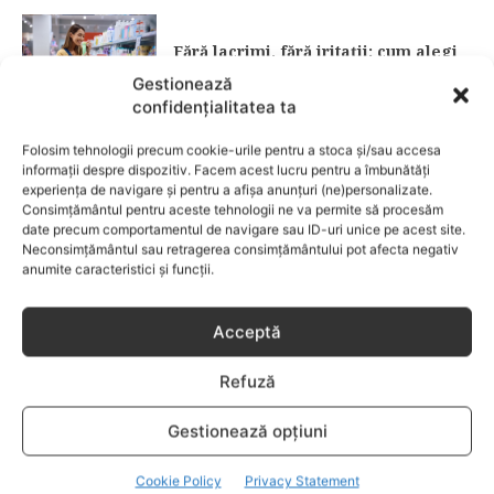
Fără lacrimi, fără iritații: cum alegi
șamponul perfect pentru copilul tău
Gestionează
confidențialitatea ta
CATEGORII POPULARE
Folosim tehnologii precum cookie-urile pentru a stoca și/sau accesa
EVENIMENTE
741
informații despre dispozitiv. Facem acest lucru pentru a îmbunătăți
experiența de navigare și pentru a afișa anunțuri (ne)personalizate.
LIFESTYLE
714
Consimțământul pentru aceste tehnologii ne va permite să procesăm
date precum comportamentul de navigare sau ID-uri unice pe acest site.
COPII
634
Neconsimțământul sau retragerea consimțământului pot afecta negativ
FAMILIA
582
anumite caracteristici și funcții.
COMUNICAT
521
BEBELUSI
436
Acceptă
SANATATE COPII
424
Refuză
DEZVOLTAREA COPILULUI
379
COMPORTAMENT
294
Gestionează opțiuni
RETETE
259
Cookie Policy
Privacy Statement