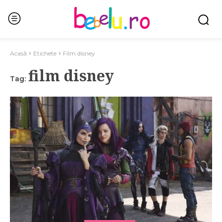
Acasă
Etichete
Film disney
film disney
Tag: