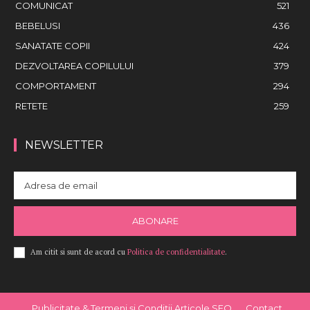
COMUNICAT
521
BEBELUSI
436
SANATATE COPII
424
DEZVOLTAREA COPILULUI
379
COMPORTAMENT
294
RETETE
259
NEWSLETTER
ABONARE
Am citit si sunt de acord cu
Politica de confidentialitate
.
Publicitate & Termeni și Condiții Articole SEO
Contact