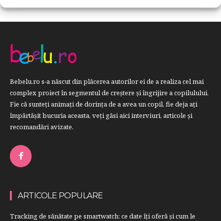
Bebelu.ro s-a născut din plăcerea autorilor ei de a realiza cel mai
complex proiect în segmentul de creştere şi îngrijire a copilulului.
Fie că sunteţi animaţi de dorinţa de a avea un copil, fie deja aţi
împărtăşit bucuria aceasta, veți găsi aici interviuri, articole şi
recomandări avizate.
ARTICOLE POPULARE
Tracking de sănătate pe smartwatch: ce date îți oferă și cum le