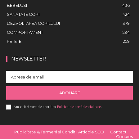
BEBELUSI
436
SANATATE COPII
424
DEZVOLTAREA COPILULUI
379
COMPORTAMENT
294
RETETE
259
NEWSLETTER
ABONARE
Am citit si sunt de acord cu
Politica de confidentialitate
.
Publicitate & Termeni și Condiții Articole SEO
Contact
Cookies