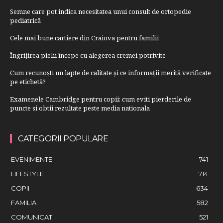
Semne care pot indica necesitatea unui consult de ortopedie
pediatrică
Cele mai bune cartiere din Craiova pentru familii
Îngrijirea pielii începe cu alegerea cremei potrivite
Cum recunoști un lapte de calitate și ce informații merită verificate
pe etichetă?
Examenele Cambridge pentru copii: cum eviti pierderile de
puncte si obtii rezultate peste media nationala
CATEGORII POPULARE
EVENIMENTE
741
LIFESTYLE
714
COPII
634
FAMILIA
582
COMUNICAT
521