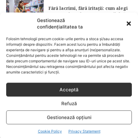
Fără lacrimi, fără iritații: cum alegi
șamponul perfect pentru copilul tău
Gestionează
confidențialitatea ta
CATEGORII POPULARE
Folosim tehnologii precum cookie-urile pentru a stoca și/sau accesa
EVENIMENTE
741
informații despre dispozitiv. Facem acest lucru pentru a îmbunătăți
LIFESTYLE
714
experiența de navigare și pentru a afișa anunțuri (ne)personalizate.
Consimțământul pentru aceste tehnologii ne va permite să procesăm
COPII
634
date precum comportamentul de navigare sau ID-uri unice pe acest site.
Neconsimțământul sau retragerea consimțământului pot afecta negativ
FAMILIA
582
anumite caracteristici și funcții.
COMUNICAT
521
BEBELUSI
436
Acceptă
SANATATE COPII
424
Refuză
DEZVOLTAREA COPILULUI
379
COMPORTAMENT
294
Gestionează opțiuni
RETETE
259
Cookie Policy
Privacy Statement