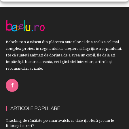
Bebelu.ro s-a născut din plăcerea autorilor ei de a realiza cel mai
complex proiect în segmentul de creştere şi îngrijire a copilulului.
Fie că sunteţi animaţi de dorinţa de a avea un copil, fie deja aţi
împărtăşit bucuria aceasta, veți găsi aici interviuri, articole şi
recomandări avizate.
ARTICOLE POPULARE
Tracking de sănătate pe smartwatch: ce date îți oferă și cum le
folosești corect?