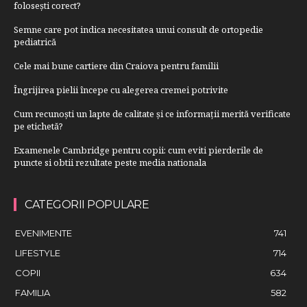
folosești corect?
Semne care pot indica necesitatea unui consult de ortopedie
pediatrică
Cele mai bune cartiere din Craiova pentru familii
Îngrijirea pielii începe cu alegerea cremei potrivite
Cum recunoști un lapte de calitate și ce informații merită verificate
pe etichetă?
Examenele Cambridge pentru copii: cum eviti pierderile de
puncte si obtii rezultate peste media nationala
CATEGORII POPULARE
EVENIMENTE
741
LIFESTYLE
714
COPII
634
FAMILIA
582