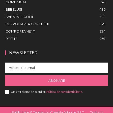
COMUNICAT
521
BEBELUSI
436
SANATATE COPII
424
DEZVOLTAREA COPILULUI
379
COMPORTAMENT
294
RETETE
259
NEWSLETTER
ABONARE
Am citit si sunt de acord cu
Politica de confidentialitate
.
Publicitate & Termeni și Condiții Articole SEO
Contact