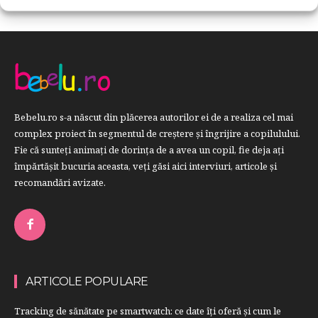
Bebelu.ro s-a născut din plăcerea autorilor ei de a realiza cel mai
complex proiect în segmentul de creştere şi îngrijire a copilulului.
Fie că sunteţi animaţi de dorinţa de a avea un copil, fie deja aţi
împărtăşit bucuria aceasta, veți găsi aici interviuri, articole şi
recomandări avizate.
ARTICOLE POPULARE
Tracking de sănătate pe smartwatch: ce date îți oferă și cum le