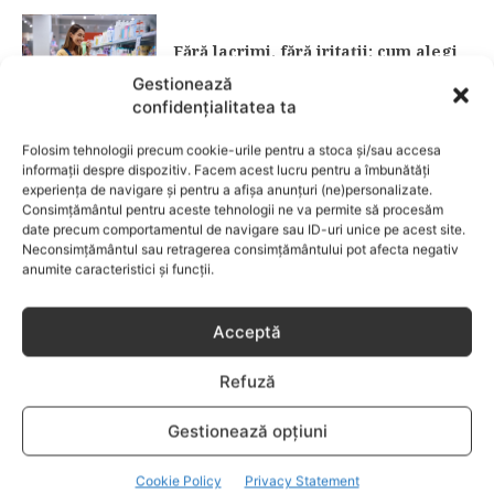
Fără lacrimi, fără iritații: cum alegi
șamponul perfect pentru copilul tău
Gestionează
confidențialitatea ta
CATEGORII POPULARE
Folosim tehnologii precum cookie-urile pentru a stoca și/sau accesa
EVENIMENTE
741
informații despre dispozitiv. Facem acest lucru pentru a îmbunătăți
experiența de navigare și pentru a afișa anunțuri (ne)personalizate.
LIFESTYLE
714
Consimțământul pentru aceste tehnologii ne va permite să procesăm
date precum comportamentul de navigare sau ID-uri unice pe acest site.
COPII
634
Neconsimțământul sau retragerea consimțământului pot afecta negativ
FAMILIA
582
anumite caracteristici și funcții.
COMUNICAT
521
BEBELUSI
436
Acceptă
SANATATE COPII
424
Refuză
DEZVOLTAREA COPILULUI
379
COMPORTAMENT
294
Gestionează opțiuni
RETETE
259
Cookie Policy
Privacy Statement