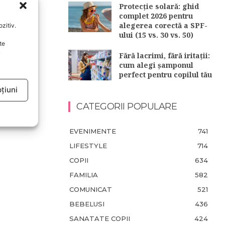
Protecție solară: ghid
complet 2026 pentru
alegerea corectă a SPF-
zitiv.
ului (15 vs. 30 vs. 50)
te
u
Fără lacrimi, fără iritații:
cum alegi șamponul
perfect pentru copilul tău
țiuni
CATEGORII POPULARE
EVENIMENTE
741
LIFESTYLE
714
COPII
634
FAMILIA
582
COMUNICAT
521
BEBELUSI
436
SANATATE COPII
424