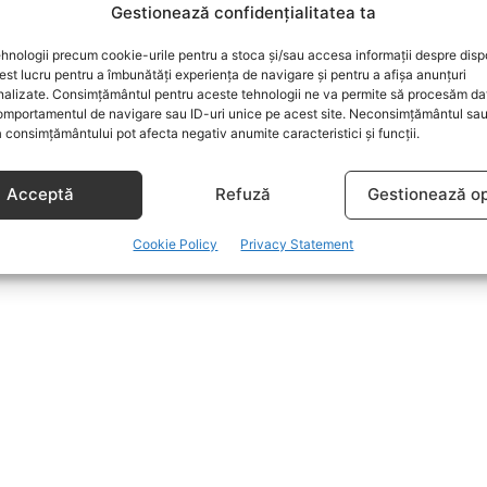
Gestionează confidențialitatea ta
hnologii precum cookie-urile pentru a stoca și/sau accesa informații despre dispo
t lucru pentru a îmbunătăți experiența de navigare și pentru a afișa anunțuri
nalizate. Consimțământul pentru aceste tehnologii ne va permite să procesăm da
mportamentul de navigare sau ID-uri unice pe acest site. Neconsimțământul sa
 consimțământului pot afecta negativ anumite caracteristici și funcții.
Acceptă
Refuză
Gestionează op
Cookie Policy
Privacy Statement