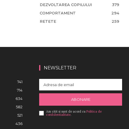
DEZVOLTAREA COPILULUI
379
COMPORTAMENT
294
RETETE
259
NEWSLETTER
741
714
634
ABONARE
582
Am citit si sunt de acord cu
Politica de
confidentialitate
.
521
436