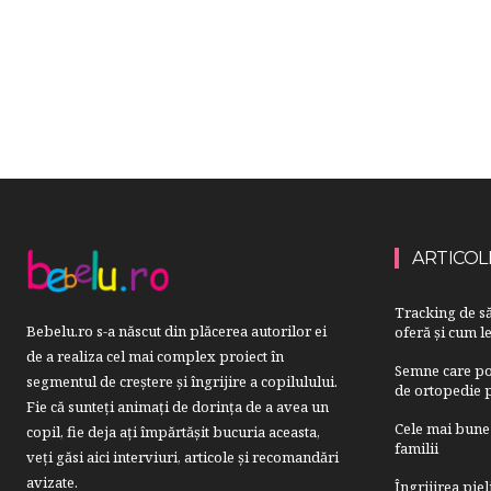
ARTICOL
Tracking de să
Bebelu.ro s-a născut din plăcerea autorilor ei
oferă și cum le
de a realiza cel mai complex proiect în
Semne care pot
segmentul de creştere şi îngrijire a copilulului.
de ortopedie p
Fie că sunteţi animaţi de dorinţa de a avea un
Cele mai bune 
copil, fie deja aţi împărtăşit bucuria aceasta,
familii
veți găsi aici interviuri, articole şi recomandări
avizate.
Îngrijirea pie