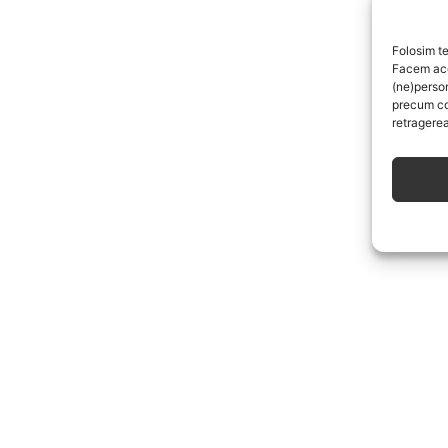
Folosim te
Facem aces
(ne)perso
precum co
retragerea