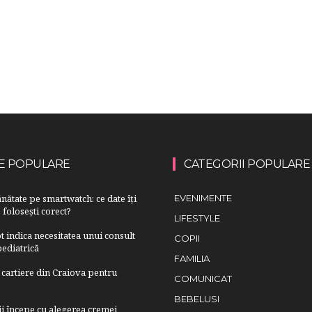
E POPULARE
CATEGORII POPULARE
nătate pe smartwatch: ce date îți
EVENIMENTE
 folosești corect?
LIFESTYLE
 indica necesitatea unui consult
COPII
ediatrică
FAMILIA
cartiere din Craiova pentru
COMUNICAT
BEBELUSI
lii începe cu alegerea cremei