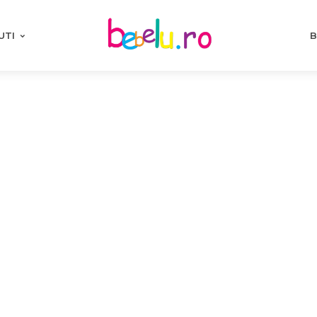
UTI
B