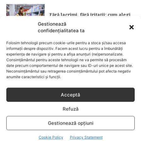
Fără lacrimi, fără iritații: cum alegi
șamponul perfect pentru copilul tău
Gestionează
confidențialitatea ta
CATEGORII POPULARE
Folosim tehnologii precum cookie-urile pentru a stoca și/sau accesa
EVENIMENTE
741
informații despre dispozitiv. Facem acest lucru pentru a îmbunătăți
experiența de navigare și pentru a afișa anunțuri (ne)personalizate.
LIFESTYLE
714
Consimțământul pentru aceste tehnologii ne va permite să procesăm
date precum comportamentul de navigare sau ID-uri unice pe acest site.
COPII
634
Neconsimțământul sau retragerea consimțământului pot afecta negativ
FAMILIA
582
anumite caracteristici și funcții.
COMUNICAT
521
BEBELUSI
436
Acceptă
SANATATE COPII
424
Refuză
DEZVOLTAREA COPILULUI
379
COMPORTAMENT
294
Gestionează opțiuni
RETETE
259
Cookie Policy
Privacy Statement