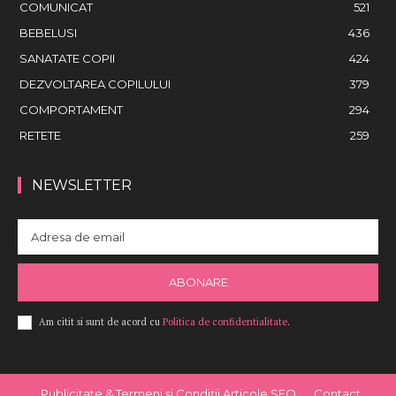
COMUNICAT
521
BEBELUSI
436
SANATATE COPII
424
DEZVOLTAREA COPILULUI
379
COMPORTAMENT
294
RETETE
259
NEWSLETTER
ABONARE
Am citit si sunt de acord cu
Politica de confidentialitate
.
Publicitate & Termeni și Condiții Articole SEO
Contact