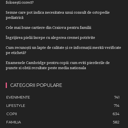
folosești corect?
Semne care pot indica necesitatea unui consult de ortopedie
pediatrică
Cele mai bune cartiere din Craiova pentru familii
Îngrijirea pielii începe cu alegerea cremei potrivite
Cum recunoști un lapte de calitate și ce informații merită verificate
pe etichetă?
Examenele Cambridge pentru copii: cum eviti pierderile de
puncte si obtii rezultate peste media nationala
CATEGORII POPULARE
EVENIMENTE
741
LIFESTYLE
714
COPII
634
FAMILIA
582