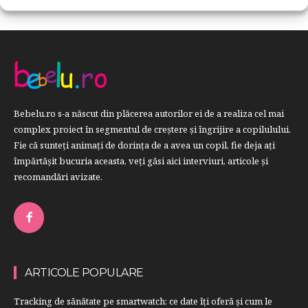
Bebelu.ro s-a născut din plăcerea autorilor ei de a realiza cel mai
complex proiect în segmentul de creştere şi îngrijire a copilulului.
Fie că sunteţi animaţi de dorinţa de a avea un copil, fie deja aţi
împărtăşit bucuria aceasta, veți găsi aici interviuri, articole şi
recomandări avizate.
ARTICOLE POPULARE
Tracking de sănătate pe smartwatch: ce date îți oferă și cum le