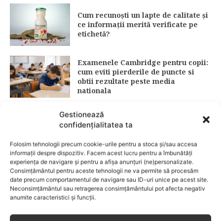
Cum recunoști un lapte de calitate și
ce informații merită verificate pe
etichetă?
Examenele Cambridge pentru copii:
cum eviti pierderile de puncte si
obtii rezultate peste media
nationala
Gestionează
Protecție solară: ghid complet 2026
confidențialitatea ta
pentru alegerea corectă a SPF-ului
(15 vs. 30 vs. 50)
Folosim tehnologii precum cookie-urile pentru a stoca și/sau accesa
informații despre dispozitiv. Facem acest lucru pentru a îmbunătăți
experiența de navigare și pentru a afișa anunțuri (ne)personalizate.
Consimțământul pentru aceste tehnologii ne va permite să procesăm
Fără lacrimi, fără iritații: cum alegi
date precum comportamentul de navigare sau ID-uri unice pe acest site.
șamponul perfect pentru copilul tău
Neconsimțământul sau retragerea consimțământului pot afecta negativ
anumite caracteristici și funcții.
CATEGORII POPULARE