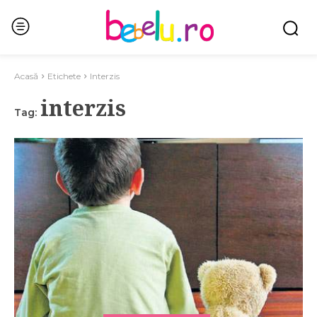
Acasă
Etichete
Interzis
interzis
Tag: