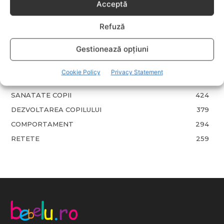
Acceptă
EVENIMENTE
741
LIFESTYLE
714
Refuză
COPII
634
Gestionează opțiuni
FAMILIA
582
COMUNICAT
521
Cookie Policy
Privacy Statement
BEBELUSI
436
SANATATE COPII
424
DEZVOLTAREA COPILULUI
379
COMPORTAMENT
294
RETETE
259