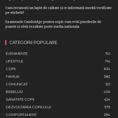
Cum recunoști un lapte de calitate și ce informații merită verificate
pe etichetă?
Examenele Cambridge pentru copii: cum eviti pierderile de
puncte si obtii rezultate peste media nationala
CATEGORII POPULARE
EVENIMENTE
741
LIFESTYLE
714
COPII
634
FAMILIA
582
COMUNICAT
521
BEBELUSI
436
SANATATE COPII
424
DEZVOLTAREA COPILULUI
379
COMPORTAMENT
294