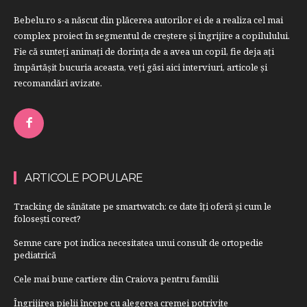
Bebelu.ro s-a născut din plăcerea autorilor ei de a realiza cel mai
complex proiect în segmentul de creştere şi îngrijire a copilulului.
Fie că sunteţi animaţi de dorinţa de a avea un copil, fie deja aţi
împărtăşit bucuria aceasta, veți găsi aici interviuri, articole şi
recomandări avizate.
ARTICOLE POPULARE
Tracking de sănătate pe smartwatch: ce date îți oferă și cum le
folosești corect?
Semne care pot indica necesitatea unui consult de ortopedie
pediatrică
Cele mai bune cartiere din Craiova pentru familii
Îngrijirea pielii începe cu alegerea cremei potrivite