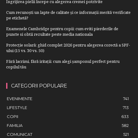
Îngrijirea pielii începe cu alegerea cremei potrivite
Cum recunoști un lapte de calitate și ce informații merită verificate
pe etichetă?
Examenele Cambridge pentru copii: cum eviti pierderile de
puncte si obtii rezultate peste media nationala
Protecție solară: ghid complet 2026 pentru alegerea corectă a SPF-
ului (15 vs. 30 vs. 50)
Fără lacrimi, fără iritații: cum alegi șamponul perfect pentru
copilul tău
CATEGORII POPULARE
EVENIMENTE
741
LIFESTYLE
713
COPII
633
FAMILIA
582
COMUNICAT
521