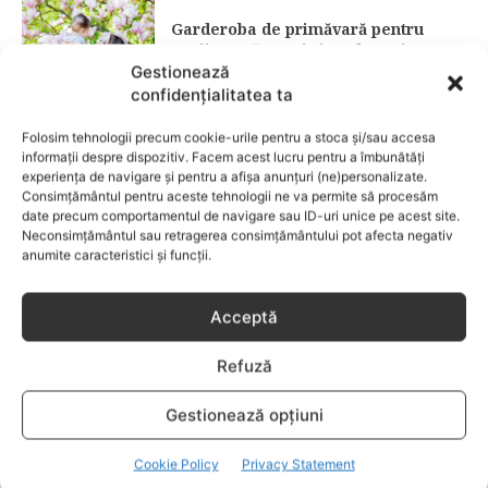
Garderoba de primăvară pentru
copii: ce păstrezi și ce donezi
Gestionează
confidențialitatea ta
CATEGORII POPULARE
Folosim tehnologii precum cookie-urile pentru a stoca și/sau accesa
EVENIMENTE
741
informații despre dispozitiv. Facem acest lucru pentru a îmbunătăți
LIFESTYLE
713
experiența de navigare și pentru a afișa anunțuri (ne)personalizate.
Consimțământul pentru aceste tehnologii ne va permite să procesăm
COPII
633
date precum comportamentul de navigare sau ID-uri unice pe acest site.
Neconsimțământul sau retragerea consimțământului pot afecta negativ
FAMILIA
582
anumite caracteristici și funcții.
COMUNICAT
521
BEBELUSI
436
Acceptă
SANATATE COPII
424
Refuză
DEZVOLTAREA COPILULUI
378
COMPORTAMENT
294
Gestionează opțiuni
RETETE
259
Cookie Policy
Privacy Statement