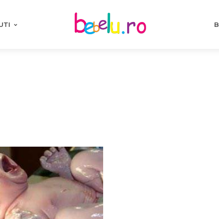
UTI
B