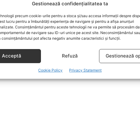
Gestionează confidențialitatea ta
hnologii precum cookie-urile pentru a stoca și/sau accesa informații despre dispo
t lucru pentru a îmbunătăți experiența de navigare și pentru a afișa anunțuri
nalizate. Consimțământul pentru aceste tehnologii ne va permite să procesăm da
mportamentul de navigare sau ID-uri unice pe acest site. Neconsimțământul sa
 consimțământului pot afecta negativ anumite caracteristici și funcții.
Acceptă
Refuză
Gestionează op
Cookie Policy
Privacy Statement