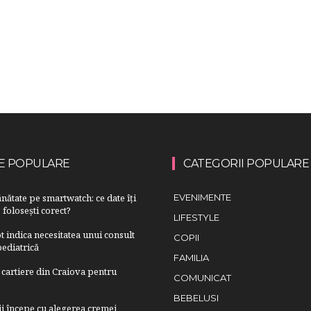
E POPULARE
CATEGORII POPULARE
nătate pe smartwatch: ce date îți
EVENIMENTE
 folosești corect?
LIFESTYLE
 indica necesitatea unui consult
COPII
ediatrică
FAMILIA
cartiere din Craiova pentru
COMUNICAT
BEBELUSI
lii începe cu alegerea cremei