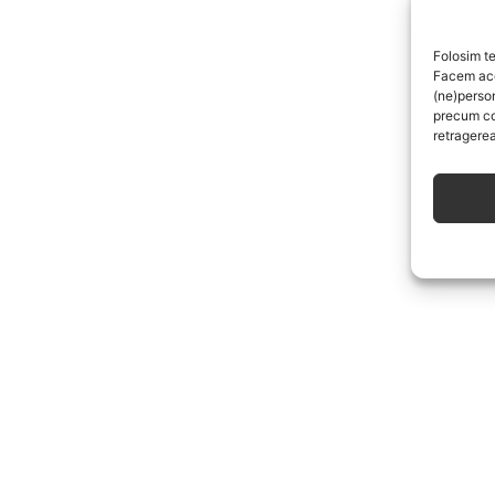
Folosim te
Facem aces
(ne)perso
precum co
retragerea