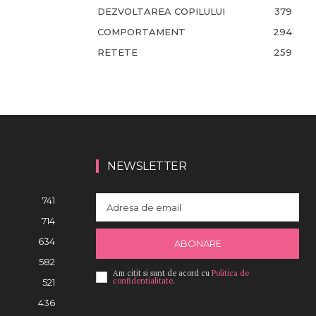
DEZVOLTAREA COPILULUI
379
COMPORTAMENT
294
RETETE
259
NEWSLETTER
741
714
634
ABONARE
582
Am citit si sunt de acord cu
Politica de
confidentialitate
.
521
436