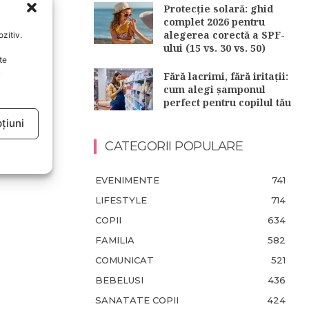
Protecție solară: ghid
complet 2026 pentru
alegerea corectă a SPF-
zitiv.
ului (15 vs. 30 vs. 50)
te
u
Fără lacrimi, fără iritații:
cum alegi șamponul
perfect pentru copilul tău
țiuni
CATEGORII POPULARE
EVENIMENTE
741
LIFESTYLE
714
COPII
634
FAMILIA
582
COMUNICAT
521
BEBELUSI
436
SANATATE COPII
424