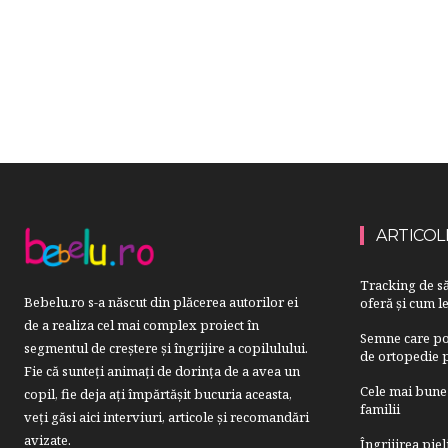
ARTICOL
Tracking de să
Bebelu.ro s-a născut din plăcerea autorilor ei
oferă și cum le
de a realiza cel mai complex proiect în
Semne care pot
segmentul de creştere şi îngrijire a copilulului.
de ortopedie p
Fie că sunteţi animaţi de dorinţa de a avea un
Cele mai bune 
copil, fie deja aţi împărtăşit bucuria aceasta,
familii
veți găsi aici interviuri, articole şi recomandări
avizate.
Îngrijirea pie