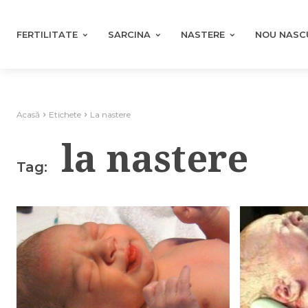
FERTILITATE
SARCINA
NASTERE
NOU NASC
Acasă
Etichete
La nastere
la nastere
Tag: