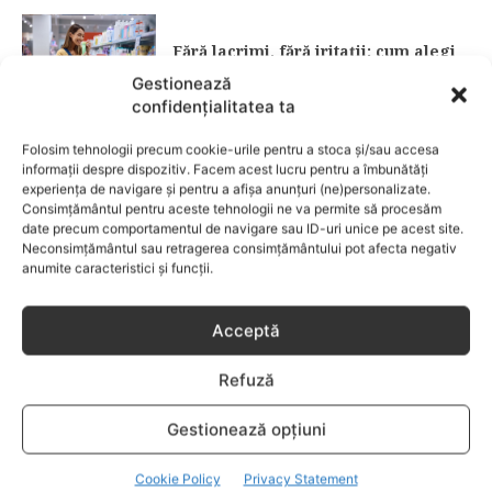
Fără lacrimi, fără iritații: cum alegi
șamponul perfect pentru copilul tău
Gestionează
confidențialitatea ta
CATEGORII POPULARE
Folosim tehnologii precum cookie-urile pentru a stoca și/sau accesa
EVENIMENTE
741
informații despre dispozitiv. Facem acest lucru pentru a îmbunătăți
experiența de navigare și pentru a afișa anunțuri (ne)personalizate.
LIFESTYLE
714
Consimțământul pentru aceste tehnologii ne va permite să procesăm
date precum comportamentul de navigare sau ID-uri unice pe acest site.
COPII
634
Neconsimțământul sau retragerea consimțământului pot afecta negativ
FAMILIA
582
anumite caracteristici și funcții.
COMUNICAT
521
BEBELUSI
436
Acceptă
SANATATE COPII
424
Refuză
DEZVOLTAREA COPILULUI
379
COMPORTAMENT
294
Gestionează opțiuni
RETETE
259
Cookie Policy
Privacy Statement