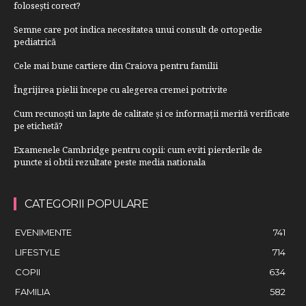
folosești corect?
Semne care pot indica necesitatea unui consult de ortopedie
pediatrică
Cele mai bune cartiere din Craiova pentru familii
Îngrijirea pielii începe cu alegerea cremei potrivite
Cum recunoști un lapte de calitate și ce informații merită verificate
pe etichetă?
Examenele Cambridge pentru copii: cum eviti pierderile de
puncte si obtii rezultate peste media nationala
CATEGORII POPULARE
EVENIMENTE
741
LIFESTYLE
714
COPII
634
FAMILIA
582