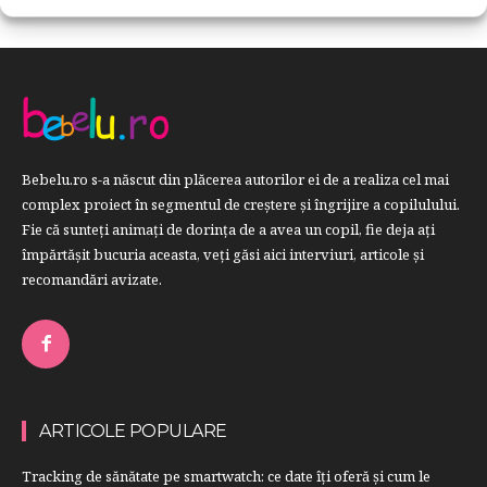
Bebelu.ro s-a născut din plăcerea autorilor ei de a realiza cel mai
complex proiect în segmentul de creştere şi îngrijire a copilulului.
Fie că sunteţi animaţi de dorinţa de a avea un copil, fie deja aţi
împărtăşit bucuria aceasta, veți găsi aici interviuri, articole şi
recomandări avizate.
ARTICOLE POPULARE
Tracking de sănătate pe smartwatch: ce date îți oferă și cum le