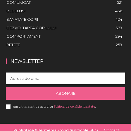
COMUNICAT
521
BEBELUSI
436
SANATATE COPII
424
DEZVOLTAREA COPILULUI
379
COMPORTAMENT
294
RETETE
259
NEWSLETTER
ABONARE
Am citit si sunt de acord cu
Politica de confidentialitate
.
Publicitate & Termeni și Condiții Articole SEO
Contact