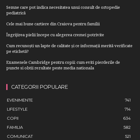
Semne care pot indica necesitatea unui consult de ortopedie
pediatrică
Cele mai bune cartiere din Craiova pentru familii
Îngrijirea pielii începe cu alegerea cremei potrivite
Cum recunoști un lapte de calitate și ce informații merită verificate
pe etichetă?
Examenele Cambridge pentru copii: cum eviti pierderile de
puncte si obtii rezultate peste media nationala
CATEGORII POPULARE
EVENIMENTE
741
LIFESTYLE
714
COPII
634
FAMILIA
582
COMUNICAT
521