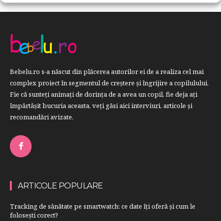
Bebelu.ro s-a născut din plăcerea autorilor ei de a realiza cel mai
complex proiect în segmentul de creştere şi îngrijire a copilulului.
Fie că sunteţi animaţi de dorinţa de a avea un copil, fie deja aţi
împărtăşit bucuria aceasta, veți găsi aici interviuri, articole şi
recomandări avizate.
ARTICOLE POPULARE
Tracking de sănătate pe smartwatch: ce date îți oferă și cum le
folosești corect?