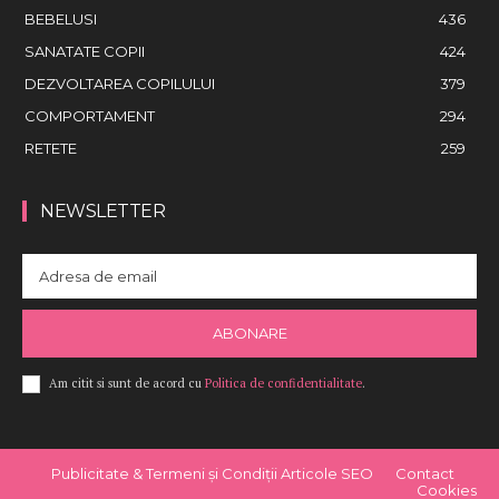
BEBELUSI
436
SANATATE COPII
424
DEZVOLTAREA COPILULUI
379
COMPORTAMENT
294
RETETE
259
NEWSLETTER
ABONARE
Am citit si sunt de acord cu
Politica de confidentialitate
.
Publicitate & Termeni și Condiții Articole SEO
Contact
Cookies