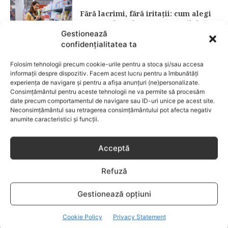
Fără lacrimi, fără iritații: cum alegi
șamponul perfect pentru copilul tău
Gestionează
confidențialitatea ta
CATEGORII POPULARE
Folosim tehnologii precum cookie-urile pentru a stoca și/sau accesa
EVENIMENTE
741
informații despre dispozitiv. Facem acest lucru pentru a îmbunătăți
LIFESTYLE
714
experiența de navigare și pentru a afișa anunțuri (ne)personalizate.
Consimțământul pentru aceste tehnologii ne va permite să procesăm
COPII
634
date precum comportamentul de navigare sau ID-uri unice pe acest site.
Neconsimțământul sau retragerea consimțământului pot afecta negativ
FAMILIA
582
anumite caracteristici și funcții.
COMUNICAT
521
BEBELUSI
436
Acceptă
SANATATE COPII
424
Refuză
DEZVOLTAREA COPILULUI
379
COMPORTAMENT
294
Gestionează opțiuni
RETETE
259
Cookie Policy
Privacy Statement