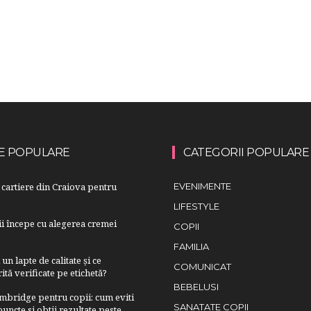
E POPULARE
CATEGORII POPULARE
cartiere din Craiova pentru
EVENIMENTE
LIFESTYLE
lii începe cu alegerea cremei
COPII
FAMILIA
n lapte de calitate și ce
COMUNICAT
ită verificate pe etichetă?
BEBELUSI
bridge pentru copii: cum eviti
SANATATE COPII
uncte si obtii rezultate peste