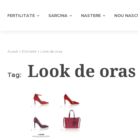
FERTILITATE
SARCINA
NASTERE
NOU NASC
Acasă
Etichete
Look de oras
Look de oras
Tag: