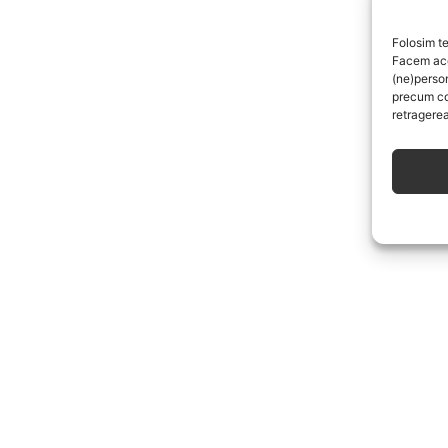
Folosim te
Facem aces
(ne)perso
precum co
retragerea