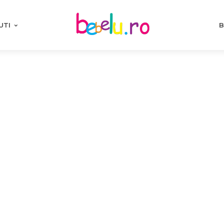
UTI
B