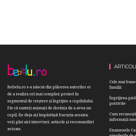
ARTICOL
Cele mai bune 
Bebelu.ro s-a născut din plăcerea autorilor ei
familii
de a realiza cel mai complex proiect în
Îngrijirea pie
segmentul de creştere şi îngrijire a copilulului.
potrivite
Fie că sunteţi animaţi de dorinţa de a avea un
Cum recunoști u
copil, fie deja aţi împărtăşit bucuria aceasta,
informații mer
veți găsi aici interviuri, articole şi recomandări
avizate.
Examenele Cam
pierderile de p