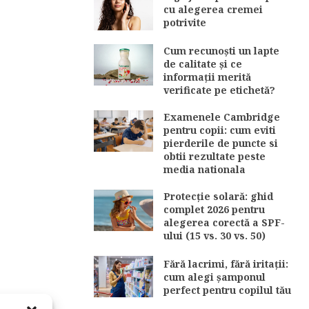
cu alegerea cremei
potrivite
Cum recunoști un lapte
de calitate și ce
informații merită
verificate pe etichetă?
Examenele Cambridge
pentru copii: cum eviti
pierderile de puncte si
obtii rezultate peste
media nationala
Protecție solară: ghid
complet 2026 pentru
alegerea corectă a SPF-
ului (15 vs. 30 vs. 50)
Fără lacrimi, fără iritații:
cum alegi șamponul
perfect pentru copilul tău