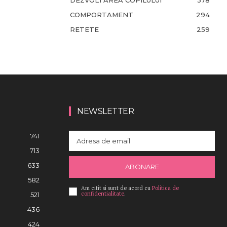
DEZVOLTAREA COPILULUI
378
COMPORTAMENT
294
RETETE
259
NEWSLETTER
741
713
633
ABONARE
582
Am citit si sunt de acord cu
Politica de
confidentialitate
.
521
436
424