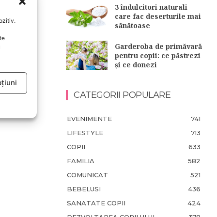
3 îndulcitori naturali
care fac deserturile mai
zitiv.
sănătoase
te
Garderoba de primăvară
u
pentru copii: ce păstrezi
și ce donezi
țiuni
CATEGORII POPULARE
EVENIMENTE
741
LIFESTYLE
713
COPII
633
FAMILIA
582
COMUNICAT
521
BEBELUSI
436
SANATATE COPII
424