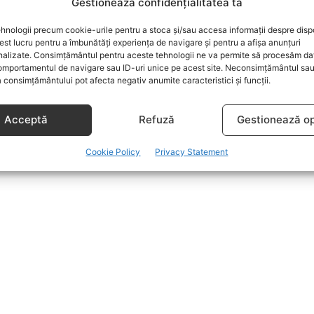
Gestionează confidențialitatea ta
hnologii precum cookie-urile pentru a stoca și/sau accesa informații despre dispo
t lucru pentru a îmbunătăți experiența de navigare și pentru a afișa anunțuri
nalizate. Consimțământul pentru aceste tehnologii ne va permite să procesăm da
mportamentul de navigare sau ID-uri unice pe acest site. Neconsimțământul sa
 consimțământului pot afecta negativ anumite caracteristici și funcții.
Acceptă
Refuză
Gestionează op
Cookie Policy
Privacy Statement