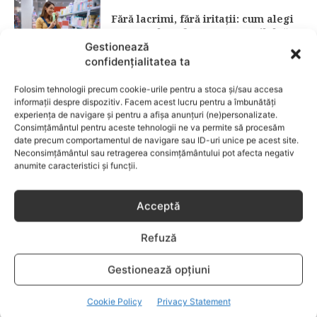
Fără lacrimi, fără iritații: cum alegi
șamponul perfect pentru copilul tău
Gestionează
confidențialitatea ta
CATEGORII POPULARE
Folosim tehnologii precum cookie-urile pentru a stoca și/sau accesa
EVENIMENTE
741
informații despre dispozitiv. Facem acest lucru pentru a îmbunătăți
LIFESTYLE
714
experiența de navigare și pentru a afișa anunțuri (ne)personalizate.
Consimțământul pentru aceste tehnologii ne va permite să procesăm
COPII
634
date precum comportamentul de navigare sau ID-uri unice pe acest site.
Neconsimțământul sau retragerea consimțământului pot afecta negativ
FAMILIA
582
anumite caracteristici și funcții.
COMUNICAT
521
BEBELUSI
436
Acceptă
SANATATE COPII
424
Refuză
DEZVOLTAREA COPILULUI
379
COMPORTAMENT
294
Gestionează opțiuni
RETETE
259
Cookie Policy
Privacy Statement