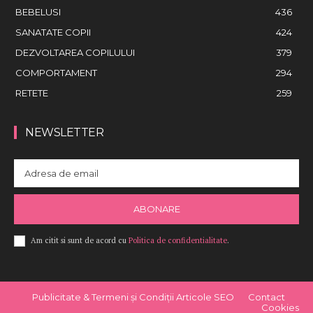
BEBELUSI
436
SANATATE COPII
424
DEZVOLTAREA COPILULUI
379
COMPORTAMENT
294
RETETE
259
NEWSLETTER
ABONARE
Am citit si sunt de acord cu
Politica de confidentialitate
.
Publicitate & Termeni și Condiții Articole SEO
Contact
Cookies