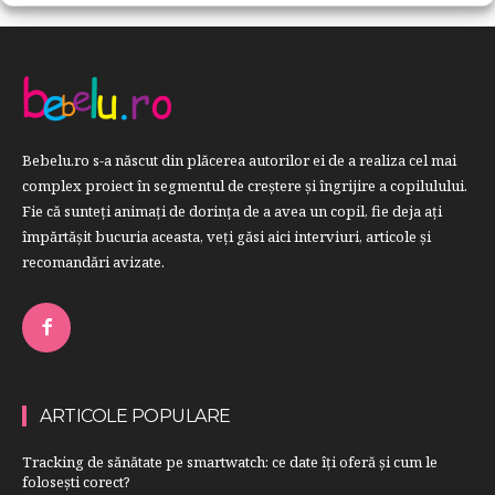
Bebelu.ro s-a născut din plăcerea autorilor ei de a realiza cel mai
complex proiect în segmentul de creştere şi îngrijire a copilulului.
Fie că sunteţi animaţi de dorinţa de a avea un copil, fie deja aţi
împărtăşit bucuria aceasta, veți găsi aici interviuri, articole şi
recomandări avizate.
ARTICOLE POPULARE
Tracking de sănătate pe smartwatch: ce date îți oferă și cum le
folosești corect?