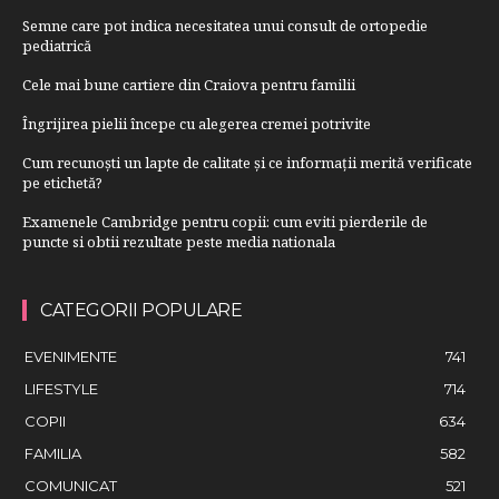
Semne care pot indica necesitatea unui consult de ortopedie
pediatrică
Cele mai bune cartiere din Craiova pentru familii
Îngrijirea pielii începe cu alegerea cremei potrivite
Cum recunoști un lapte de calitate și ce informații merită verificate
pe etichetă?
Examenele Cambridge pentru copii: cum eviti pierderile de
puncte si obtii rezultate peste media nationala
CATEGORII POPULARE
EVENIMENTE
741
LIFESTYLE
714
COPII
634
FAMILIA
582
COMUNICAT
521