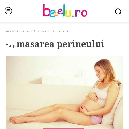
Acasă
Etichete
Masarea perineului
masarea perineului
Tag: