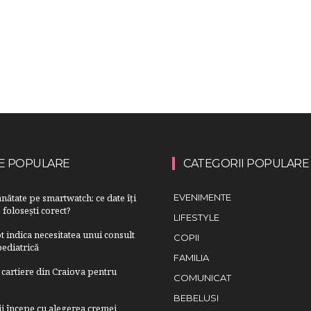
E POPULARE
CATEGORII POPULARE
nătate pe smartwatch: ce date îți
EVENIMENTE
 folosești corect?
LIFESTYLE
 indica necesitatea unui consult
COPII
ediatrică
FAMILIA
cartiere din Craiova pentru
COMUNICAT
BEBELUSI
lii începe cu alegerea cremei