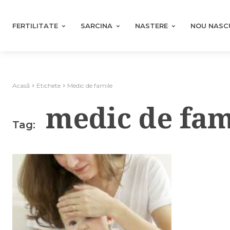
FERTILITATE
SARCINA
NASTERE
NOU NASC
Acasă
Etichete
Medic de famile
medic de fam
Tag: