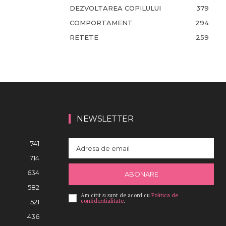
DEZVOLTAREA COPILULUI
379
COMPORTAMENT
294
RETETE
259
NEWSLETTER
741
714
634
ABONARE
582
Am citit si sunt de acord cu
Politica de
confidentialitate
.
521
436