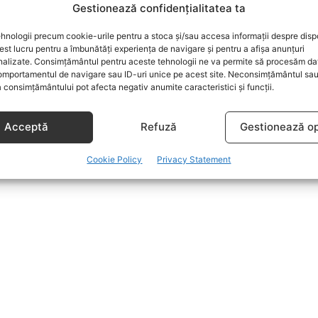
Gestionează confidențialitatea ta
hnologii precum cookie-urile pentru a stoca și/sau accesa informații despre dispo
t lucru pentru a îmbunătăți experiența de navigare și pentru a afișa anunțuri
nalizate. Consimțământul pentru aceste tehnologii ne va permite să procesăm da
mportamentul de navigare sau ID-uri unice pe acest site. Neconsimțământul sa
 consimțământului pot afecta negativ anumite caracteristici și funcții.
Acceptă
Refuză
Gestionează op
Cookie Policy
Privacy Statement