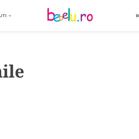
UTI
B
ile