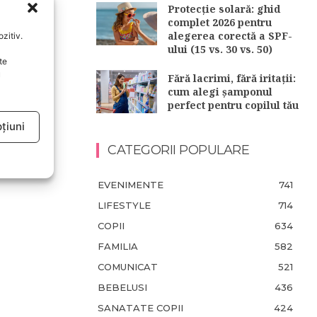
Protecție solară: ghid
complet 2026 pentru
alegerea corectă a SPF-
zitiv.
ului (15 vs. 30 vs. 50)
te
u
Fără lacrimi, fără iritații:
cum alegi șamponul
perfect pentru copilul tău
țiuni
CATEGORII POPULARE
EVENIMENTE
741
LIFESTYLE
714
COPII
634
FAMILIA
582
COMUNICAT
521
BEBELUSI
436
SANATATE COPII
424