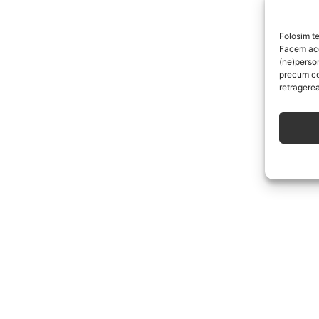
Folosim te
Facem aces
(ne)perso
precum co
retragerea