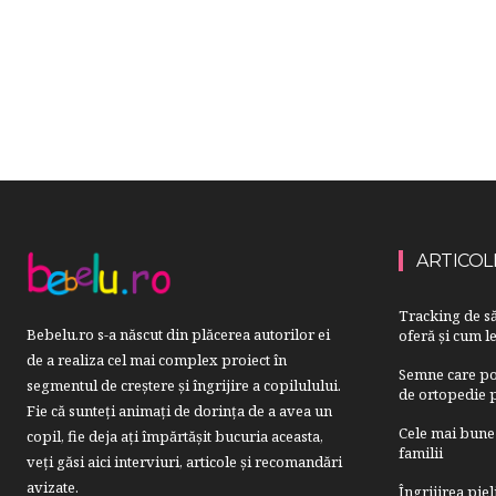
ARTICOL
Tracking de să
Bebelu.ro s-a născut din plăcerea autorilor ei
oferă și cum le
de a realiza cel mai complex proiect în
Semne care pot
segmentul de creştere şi îngrijire a copilulului.
de ortopedie p
Fie că sunteţi animaţi de dorinţa de a avea un
Cele mai bune 
copil, fie deja aţi împărtăşit bucuria aceasta,
familii
veți găsi aici interviuri, articole şi recomandări
avizate.
Îngrijirea pie