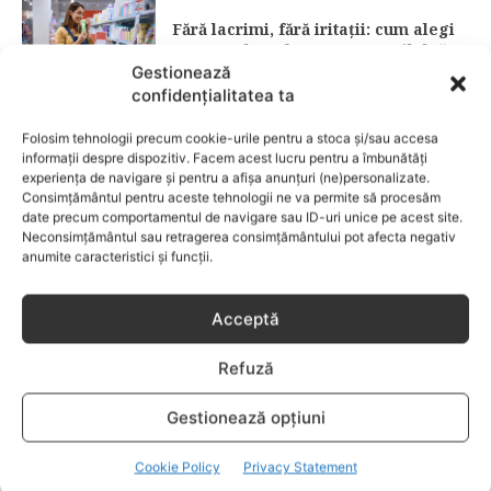
Fără lacrimi, fără iritații: cum alegi
șamponul perfect pentru copilul tău
Gestionează
confidențialitatea ta
CATEGORII POPULARE
Folosim tehnologii precum cookie-urile pentru a stoca și/sau accesa
EVENIMENTE
741
informații despre dispozitiv. Facem acest lucru pentru a îmbunătăți
LIFESTYLE
714
experiența de navigare și pentru a afișa anunțuri (ne)personalizate.
Consimțământul pentru aceste tehnologii ne va permite să procesăm
COPII
634
date precum comportamentul de navigare sau ID-uri unice pe acest site.
Neconsimțământul sau retragerea consimțământului pot afecta negativ
FAMILIA
582
anumite caracteristici și funcții.
COMUNICAT
521
BEBELUSI
436
Acceptă
SANATATE COPII
424
Refuză
DEZVOLTAREA COPILULUI
379
COMPORTAMENT
294
Gestionează opțiuni
RETETE
259
Cookie Policy
Privacy Statement