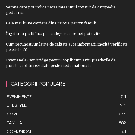
Semne care pot indica necesitatea unui consult de ortopedie
pediatrică
Cele mai bune cartiere din Craiova pentru familii
Îngrijirea pielii începe cu alegerea cremei potrivite
Cum recunoști un lapte de calitate și ce informații merită verificate
pe etichetă?
Examenele Cambridge pentru copii: cum eviti pierderile de
puncte si obtii rezultate peste media nationala
CATEGORII POPULARE
EVENIMENTE
741
LIFESTYLE
714
COPII
634
FAMILIA
582
COMUNICAT
521