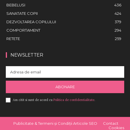
BEBELUSI
436
SANATATE COPII
424
DEZVOLTAREA COPILULUI
379
COMPORTAMENT
294
RETETE
259
NEWSLETTER
ABONARE
Am citit si sunt de acord cu
Politica de confidentialitate
.
Publicitate & Termeni și Condiții Articole SEO
Contact
Cookies