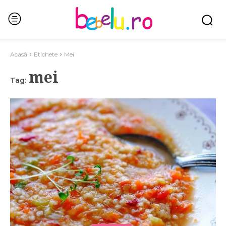
Acasă
Etichete
Mei
mei
Tag: