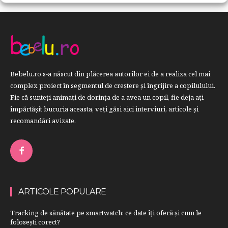
Bebelu.ro s-a născut din plăcerea autorilor ei de a realiza cel mai
complex proiect în segmentul de creştere şi îngrijire a copilulului.
Fie că sunteţi animaţi de dorinţa de a avea un copil, fie deja aţi
împărtăşit bucuria aceasta, veți găsi aici interviuri, articole şi
recomandări avizate.
ARTICOLE POPULARE
Tracking de sănătate pe smartwatch: ce date îți oferă și cum le
folosești corect?