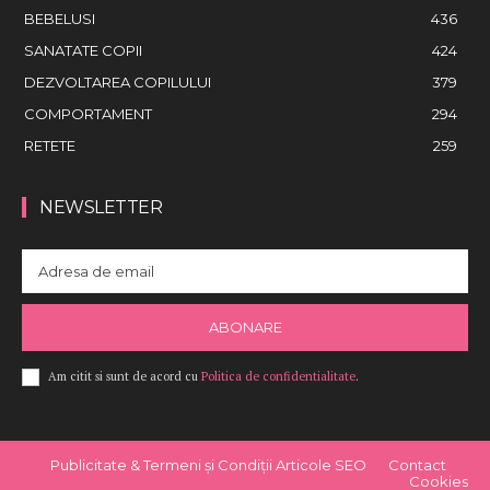
BEBELUSI
436
SANATATE COPII
424
DEZVOLTAREA COPILULUI
379
COMPORTAMENT
294
RETETE
259
NEWSLETTER
ABONARE
Am citit si sunt de acord cu
Politica de confidentialitate
.
Publicitate & Termeni și Condiții Articole SEO
Contact
Cookies