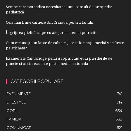
Semne care pot indica necesitatea unui consult de ortopedie
pediatrică
Cele mai bune cartiere din Craiova pentru familii
Îngrijirea pielii începe cu alegerea cremei potrivite
Cum recunoști un lapte de calitate și ce informații merită verificate
pe etichetă?
Examenele Cambridge pentru copii: cum eviti pierderile de
puncte si obtii rezultate peste media nationala
CATEGORII POPULARE
EVENIMENTE
741
LIFESTYLE
714
COPII
634
FAMILIA
582
COMUNICAT
521