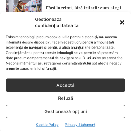
Fără lacrimi, fără iritații: cum alegi
șamponul perfect pentru copilul tău
Gestionează
confidențialitatea ta
CATEGORII POPULARE
Folosim tehnologii precum cookie-urile pentru a stoca și/sau accesa
EVENIMENTE
741
informații despre dispozitiv. Facem acest lucru pentru a îmbunătăți
LIFESTYLE
714
experiența de navigare și pentru a afișa anunțuri (ne)personalizate.
Consimțământul pentru aceste tehnologii ne va permite să procesăm
COPII
634
date precum comportamentul de navigare sau ID-uri unice pe acest site.
Neconsimțământul sau retragerea consimțământului pot afecta negativ
FAMILIA
582
anumite caracteristici și funcții.
COMUNICAT
521
BEBELUSI
436
Acceptă
SANATATE COPII
424
Refuză
DEZVOLTAREA COPILULUI
379
COMPORTAMENT
294
Gestionează opțiuni
RETETE
259
Cookie Policy
Privacy Statement