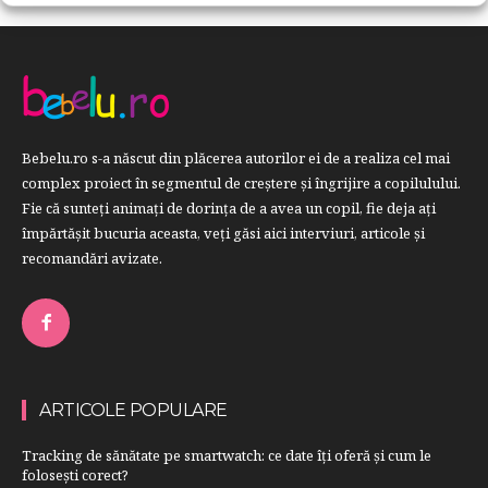
Bebelu.ro s-a născut din plăcerea autorilor ei de a realiza cel mai
complex proiect în segmentul de creştere şi îngrijire a copilulului.
Fie că sunteţi animaţi de dorinţa de a avea un copil, fie deja aţi
împărtăşit bucuria aceasta, veți găsi aici interviuri, articole şi
recomandări avizate.
ARTICOLE POPULARE
Tracking de sănătate pe smartwatch: ce date îți oferă și cum le
folosești corect?