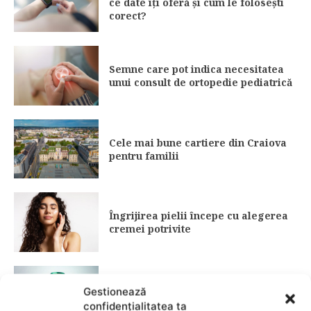
ce date îți oferă și cum le folosești
corect?
Semne care pot indica necesitatea
unui consult de ortopedie pediatrică
Cele mai bune cartiere din Craiova
pentru familii
Îngrijirea pielii începe cu alegerea
cremei potrivite
Cum recunoști un lapte de calitate și
Gestionează
ce informații merită verificate pe
confidențialitatea ta
etichetă?