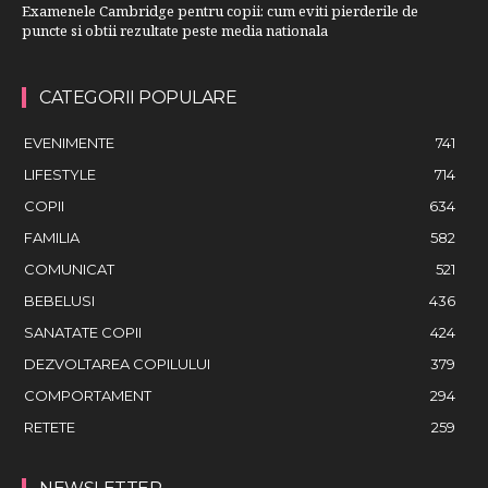
Examenele Cambridge pentru copii: cum eviti pierderile de
puncte si obtii rezultate peste media nationala
CATEGORII POPULARE
EVENIMENTE
741
LIFESTYLE
714
COPII
634
FAMILIA
582
COMUNICAT
521
BEBELUSI
436
SANATATE COPII
424
DEZVOLTAREA COPILULUI
379
COMPORTAMENT
294
RETETE
259