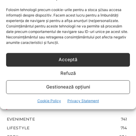
Folosim tehnologii precum cookie-urile pentru a stoca și/sau accesa
informații despre dispozitiv. Facem acest lucru pentru a îmbunătăți
Examenele Cambridge pentru copii:
experiența de navigare și pentru a afișa anunțuri (ne)personalizate.
cum eviti pierderile de puncte si
Consimțământul pentru aceste tehnologii ne va permite să procesăm
obtii rezultate peste media
date precum comportamentul de navigare sau ID-uri unice pe acest site.
nationala
Neconsimțământul sau retragerea consimțământului pot afecta negativ
anumite caracteristici și funcții.
Protecție solară: ghid complet 2026
pentru alegerea corectă a SPF-ului
Acceptă
(15 vs. 30 vs. 50)
Refuză
Fără lacrimi, fără iritații: cum alegi
Gestionează opțiuni
șamponul perfect pentru copilul tău
Cookie Policy
Privacy Statement
CATEGORII POPULARE
EVENIMENTE
741
LIFESTYLE
714