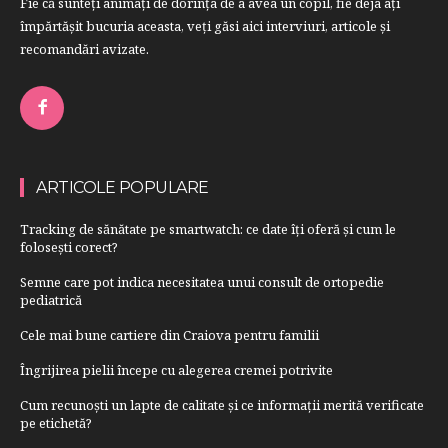
Fie că sunteţi animaţi de dorinţa de a avea un copil, fie deja aţi
împărtăşit bucuria aceasta, veți găsi aici interviuri, articole şi
recomandări avizate.
ARTICOLE POPULARE
Tracking de sănătate pe smartwatch: ce date îți oferă și cum le
folosești corect?
Semne care pot indica necesitatea unui consult de ortopedie
pediatrică
Cele mai bune cartiere din Craiova pentru familii
Îngrijirea pielii începe cu alegerea cremei potrivite
Cum recunoști un lapte de calitate și ce informații merită verificate
pe etichetă?