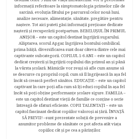
informaţii referitoare la simptomatologia primelor zile de
sarcină, evoluţia fătului pe parcursul celor nouă luni,
analize necesare, alimentaţie, sănătate, pregătire pentru
naştere. Tot aici puteti găsi informaţii preţioase dedicate
naşterii şi recuperării postpartum. BEBELUŞUL ÎN PRIMUL
ANIŞOR – este un capitol destinat îngrijirii sugarului.
Alăptarea, scorul Apgar, îngrijirea bontului ombilical,
prima băiţă, diversificarea sunt doar câteva dintre cele mai
captivante subcategorii. COPILUL 1-6 ANI – este un capitol
dedicat creşterii şi îngrijirii copilului din primul an şi până
la vârsta şcolară. Mămicile vor reuşi să afle cum anume să
se descurce cu propriul copil, cum să îl îngrijească în aşa fel
încât să crească perfect sănătos. EDUCAŢIE – este un capitol
captivant în care poţi afla cum să îţi educi copilul în aşa fel
încât să poţi obţine performanţe şcolare sigure. FAMILIA –
este un capitol destinat vieţii de familie ce conţine o serie
întreagă de sfaturi eficiente. COPII TALENTAŢI – este un
capitol fascinant dedicat copiilor valoroși ai țării. ÎNVAŢĂ
SĂ PREVII! –sunt prezentate soluţii de prevenire a
anumitor probleme de sănătate ce pot afecta atât viaţa
copiilor, cât şi pe cea a părinţilor.