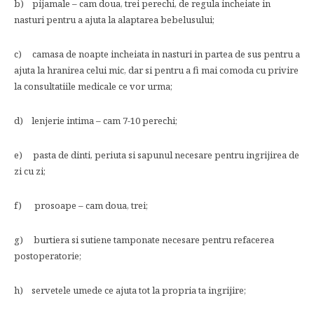
b) pijamale – cam doua, trei perechi, de regula incheiate in
nasturi pentru a ajuta la alaptarea bebelusului;
c) camasa de noapte incheiata in nasturi in partea de sus pentru a
ajuta la hranirea celui mic, dar si pentru a fi mai comoda cu privire
la consultatiile medicale ce vor urma;
d) lenjerie intima – cam 7-10 perechi;
e) pasta de dinti, periuta si sapunul necesare pentru ingrijirea de
zi cu zi;
f) prosoape – cam doua, trei;
g) burtiera si sutiene tamponate necesare pentru refacerea
postoperatorie;
h) servetele umede ce ajuta tot la propria ta ingrijire;