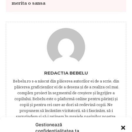
merita o sansa
REDACTIA BEBELU
Bebelu.ro s-a născut din plăcerea autorilor ei de a scrie, din
plăcerea graficienilor ei de a desena şi de a realiza cel mai
complex proiect în segmentul de creştere şi îngrijire a
copilului. Bebelu este o plaformă online pentru părinţi şi
copii şi pentru cei care ar dori să redevină copii. Ne
propunem să încântăm vizitatorii, să-i fascinăm, să-i
surprindem şi să-i reţinem în mrejele paginilor noastre.​
Publicația Bebelu a apărut în anul 2014, pentru a oferi unor
Gestionează
oameni capabili dintr-o ţară frumoasă posibilitatea de a-şi
confidențialitatea ta