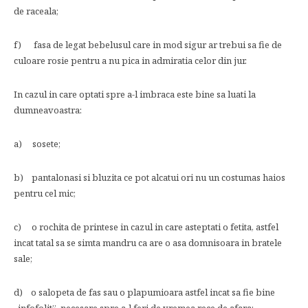
de raceala;
f) fasa de legat bebelusul care in mod sigur ar trebui sa fie de
culoare rosie pentru a nu pica in admiratia celor din jur.
In cazul in care optati spre a-l imbraca este bine sa luati la
dumneavoastra:
a) sosete;
b) pantalonasi si bluzita ce pot alcatui ori nu un costumas haios
pentru cel mic;
c) o rochita de printese in cazul in care asteptati o fetita, astfel
incat tatal sa se simta mandru ca are o asa domnisoara in bratele
sale;
d) o salopeta de fas sau o plapumioara astfel incat sa fie bine