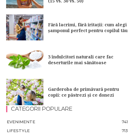
(15 vs. 30 vs. 50)
Fără lacrimi, fără iritații: cum alegi
șamponul perfect pentru copilul tău
3 îndulcitori naturali care fac
deserturile mai sănătoase
Garderoba de primăvară pentru
copii: ce păstrezi și ce donezi
CATEGORII POPULARE
EVENIMENTE
741
LIFESTYLE
713