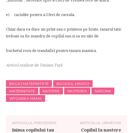
„infofolit”, necesare spre a-l feri de vremea rece de afara;
e) caciulite pentru a-l feri de raceala.
Chiar daca va duce un print sau o printesa pe brate, tanarul tatic
trebuie sa fie mandru de copilul sau si sa nu uite de
buchetul rosu de trandafiri pentru tanara mamica.
Articol realizat de Tatiana Tuţă
BAGAJ MATERNITATE
BAGAJUL MAMICII
MATERNITATE
NASTERE
NASTEREA
SARCINA
VIITOAREA MAMA
ARTICOLUL PRECEDENT
ARTICOLUL URMĂTOR
Inima copilului tau
Copilul la nastere