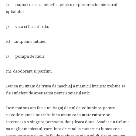
i) papuci de casa benefici pentru deplasarea in interiorul
spitalului;
j) vata si fasa sterila;
k) tampoane intime;
l) pompa de muls;
m) deodorant si parfum.
Dar sa nu uitam de trusa de machiaj a mamicii intrucat trebuie sa
fie suficient de apetisanta pentru tanarul tatic.
Desi mai sus am facut un bagaj destul de voluminos pentru
nevoile mamei, nu trebuie sa uitam ca in
maternitate
se
interneaza o singura persoana, dar pleaca doua. Asadar nu trebuie
sa neglijam micutul, care, inca de cand ia contact cu lumea ce ne
inconjoara are nevoi la fel de majore ca si un adult, drept pentru