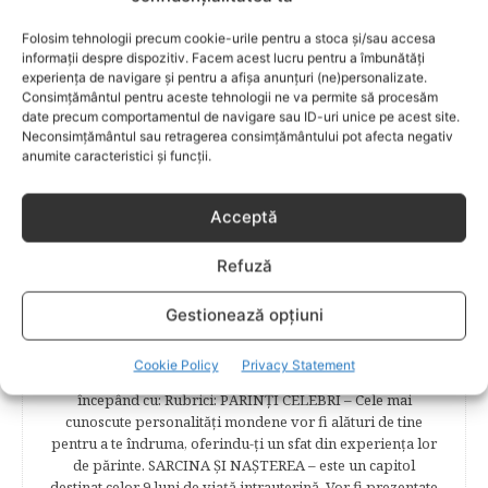
demonstra talentele, a-şi oferi serviciile, echipa colaborând
în acelaşi timp cu 16 specialişti în domeniile de maxim
Folosim tehnologii precum cookie-urile pentru a stoca și/sau accesa
interes, astfel că aici veţi identifica o serie întreagă de
informații despre dispozitiv. Facem acest lucru pentru a îmbunătăți
recomandări şi informaţii foarte bine structurate, aşa încât
experiența de navigare și pentru a afișa anunțuri (ne)personalizate.
să obtineţi ceea ce vă doriţi – o informaţie corectă, clară şi
Consimțământul pentru aceste tehnologii ne va permite să procesăm
sigură. În cele 84 de secțuni vă stârnim, lună de lună,
date precum comportamentul de navigare sau ID-uri unice pe acest site.
Neconsimțământul sau retragerea consimțământului pot afecta negativ
curiozitatea, fie că sunteţi animaţi de dorinţa de a avea un
anumite caracteristici și funcții.
copil, fie deja aţi împărtăşit bucuria primelor clipe,
obişnuindu-vă cu interviuri, articole şi recomandări
avizate. Cititorii Bebelu.ro vor afla sfaturi, practici eficiente,
Acceptă
vor deveni parte a unor experienţe de viaţă trăite de
mămici, vor fi puşi la curent cu cele mai noi măsuri
Refuză
legislative care să le asigure siguranţa şi stabilitatea
familiei. Cititorii se vor bucura să afle despre povestea
frumoasă de viață a unei mămici celebre – Elena Băsescu,
Gestionează opțiuni
într-un interviu acordat în exclusivitate revistei Bebelu,vor
fi puşi în temă cu ultimele tendinţe în materie de frumuseţe,
Cookie Policy
Privacy Statement
diete şi modă parcurgând atent şi rubricile permanente
începând cu: Rubrici: PĂRINŢI CELEBRI – Cele mai
cunoscute personalităţi mondene vor fi alături de tine
pentru a te îndruma, oferindu-ţi un sfat din experienţa lor
de părinte. SARCINA ŞI NAŞTEREA – este un capitol
destinat celor 9 luni de viaţă intrauterină. Vor fi prezentate