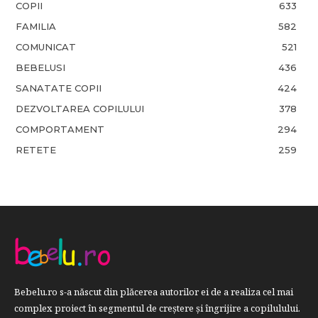
COPII
633
FAMILIA
582
COMUNICAT
521
BEBELUSI
436
SANATATE COPII
424
DEZVOLTAREA COPILULUI
378
COMPORTAMENT
294
RETETE
259
Bebelu.ro s-a născut din plăcerea autorilor ei de a realiza cel mai
complex proiect în segmentul de creştere şi îngrijire a copilulului.