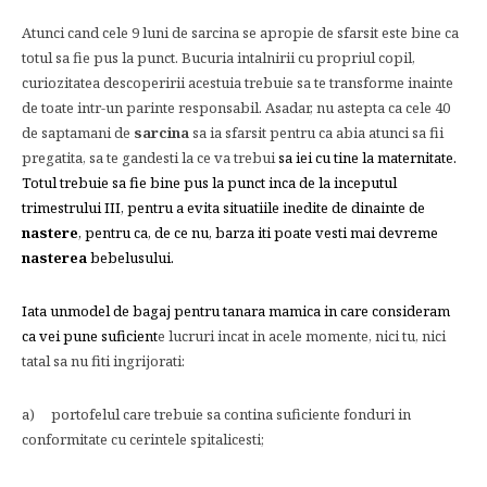
Atunci cand cele 9 luni de sarcina se apropie de sfarsit este bine ca
totul sa fie pus la punct. Bucuria intalnirii cu propriul copil,
curiozitatea descoperirii acestuia trebuie sa te transforme inainte
de toate intr-un parinte responsabil. Asadar, nu astepta ca cele 40
de saptamani de
sarcina
sa ia sfarsit pentru ca abia atunci sa fii
pregatita, sa te gandesti la ce va trebui
sa iei cu tine la maternitate.
Totul trebuie sa fie bine pus la punct inca de la inceputul
trimestrului III, pentru a evita situatiile inedite de dinainte de
nastere
, pentru ca, de ce nu, barza iti poate vesti mai devreme
nasterea
bebelusului.
Iata unmodel de bagaj pentru tanara mamica in care consideram
ca vei pune suficient
e lucruri incat in acele momente, nici tu, nici
tatal sa nu fiti ingrijorati:
a) portofelul care trebuie sa contina suficiente fonduri in
conformitate cu cerintele spitalicesti;