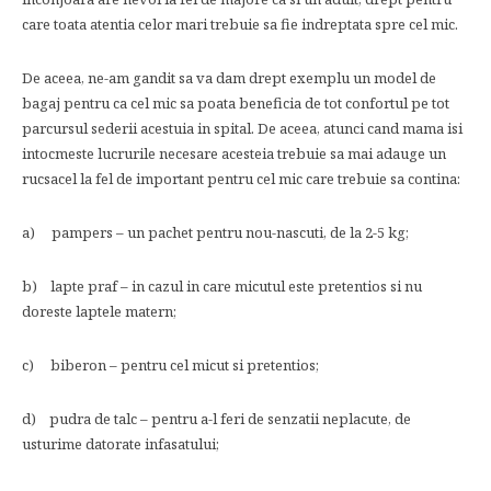
care toata atentia celor mari trebuie sa fie indreptata spre cel mic.
De aceea, ne-am gandit sa va dam drept exemplu un model de
bagaj pentru ca cel mic sa poata beneficia de tot confortul pe tot
parcursul sederii acestuia in spital. De aceea, atunci cand mama isi
intocmeste lucrurile necesare acesteia trebuie sa mai adauge un
rucsacel la fel de important pentru cel mic care trebuie sa contina:
a) pampers – un pachet pentru nou-nascuti, de la 2-5 kg;
b) lapte praf – in cazul in care micutul este pretentios si nu
doreste laptele matern;
c) biberon – pentru cel micut si pretentios;
d) pudra de talc – pentru a-l feri de senzatii neplacute, de
usturime datorate infasatului;