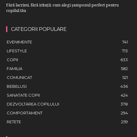
Fără lacrimi, fără iritații: cum alegi șamponul perfect pentru
copilul tău
CATEGORII POPULARE
EVENIMENTE
741
LIFESTYLE
713
COPII
633
FAMILIA
582
COMUNICAT
521
BEBELUSI
436
SANATATE COPII
424
DEZVOLTAREA COPILULUI
378
COMPORTAMENT
294
RETETE
259