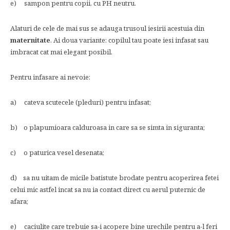
e) sampon pentru copii, cu PH neutru.
Alaturi de cele de mai sus se adauga trusoul iesirii acestuia din
maternitate
. Ai doua variante: copilul tau poate iesi infasat sau
imbracat cat mai elegant posibil.
Pentru infasare ai nevoie:
a) cateva scutecele (pleduri) pentru infasat;
b) o plapumioara calduroasa in care sa se simta in siguranta;
c) o paturica vesel desenata;
d) sa nu uitam de micile batistute brodate pentru acoperirea fetei
celui mic astfel incat sa nu ia contact direct cu aerul puternic de
afara;
e) caciulite care trebuie sa-i acopere bine urechile pentru a-l feri