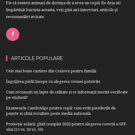
Fie că sunteţi animaţi de dorinţa de a avea un copil, fie deja aţi
împărtăşit bucuria aceasta, veți găsi aici interviuri, articole şi
recomandări avizate.
ARTICOLE POPULARE
Cele mai bune cartiere din Craiova pentru familii
Îngrijirea pielii începe cu alegerea cremei potrivite
Cum recunoști un lapte de calitate și ce informații merită verificate
pe etichetă?
Examenele Cambridge pentru copii: cum eviti pierderile de
puncte si obtii rezultate peste media nationala
Protecție solară: ghid complet 2026 pentru alegerea corectă a SPF-
ului (15 vs. 30 vs. 50)