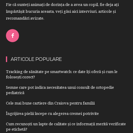
Fie că sunteţi animaţi de dorinţa de a avea un copil, fie deja aţi
împărtăşit bucuria aceasta, veți găsi aici interviuri, articole şi
recomandări avizate.
ARTICOLE POPULARE
Tracking de sănătate pe smartwatch: ce date îți oferă și cum le
folosești corect?
Semne care pot indica necesitatea unui consult de ortopedie
pediatrică
Cele mai bune cartiere din Craiova pentru familii
Îngrijirea pielii începe cu alegerea cremei potrivite
Cum recunoști un lapte de calitate și ce informații merită verificate
pe etichetă?