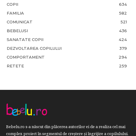
COPII
634
FAMILIA
582
COMUNICAT
521
BEBELUSI
436
SANATATE COPII
424
DEZVOLTAREA COPILULUI
379
COMPORTAMENT
294
RETETE
259
Bebelu.ro s-a născut din plăcerea autorilor ei de a realiza cel mai
complex proiect în segmentul de creştere şi îngrijire a copilulului.