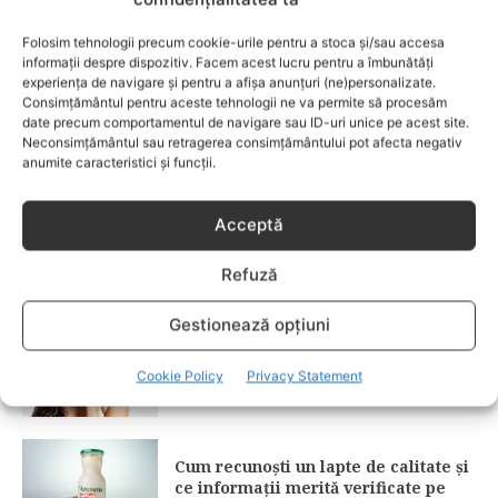
ce date îți oferă și cum le folosești
corect?
Folosim tehnologii precum cookie-urile pentru a stoca și/sau accesa
informații despre dispozitiv. Facem acest lucru pentru a îmbunătăți
experiența de navigare și pentru a afișa anunțuri (ne)personalizate.
Consimțământul pentru aceste tehnologii ne va permite să procesăm
date precum comportamentul de navigare sau ID-uri unice pe acest site.
Semne care pot indica necesitatea
Neconsimțământul sau retragerea consimțământului pot afecta negativ
unui consult de ortopedie pediatrică
anumite caracteristici și funcții.
Acceptă
Cele mai bune cartiere din Craiova
pentru familii
Refuză
Gestionează opțiuni
Îngrijirea pielii începe cu alegerea
Cookie Policy
Privacy Statement
cremei potrivite
Cum recunoști un lapte de calitate și
ce informații merită verificate pe