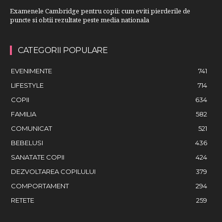
Examenele Cambridge pentru copii: cum eviti pierderile de
puncte si obtii rezultate peste media nationala
CATEGORII POPULARE
EVENIMENTE
741
LIFESTYLE
714
COPII
634
FAMILIA
582
COMUNICAT
521
BEBELUSI
436
SANATATE COPII
424
DEZVOLTAREA COPILULUI
379
COMPORTAMENT
294
RETETE
259