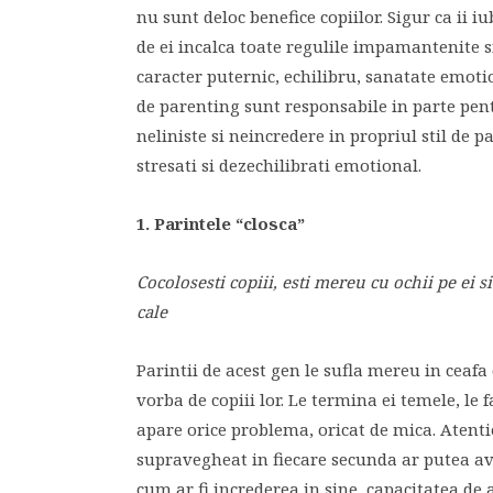
nu sunt deloc benefice copiilor. Sigur ca ii
de ei incalca toate regulile impamantenite si
caracter puternic, echilibru, sanatate emotion
de parenting sunt responsabile in parte pent
neliniste si neincredere in propriul stil de
stresati si dezechilibrati emotional.
1. Parintele “closca”
Cocolosesti copiii, esti mereu cu ochii pe ei si
cale
Parintii de acest gen le sufla mereu in ceafa 
vorba de copiii lor. Le termina ei temele, le 
apare orice problema, oricat de mica. Atentie
supravegheat in fiecare secunda ar putea ave
cum ar fi increderea in sine, capacitatea de a