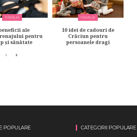
FAMILIA
FAMILIA
beneficii ale
10 idei de cadouri de
renajului pentru
Crăciun pentru
p și sănătate
persoanele dragi
E POPULARE
CATEGORII POPULARE