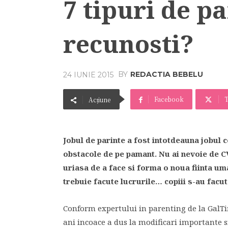
7 tipuri de pa
recunosti?
BY
REDACTIA BEBELU
24 IUNIE 2015
Facebook
T
Acțiune
Jobul de parinte a fost intotdeauna jobul ce
obstacole de pe pamant. Nu ai nevoie de CV 
uriasa de a face si forma o noua fiinta uma
trebuie facute lucrurile… copiii s-au facu
Conform expertului in parenting de la GalTi
ani incoace a dus la modificari importante si 