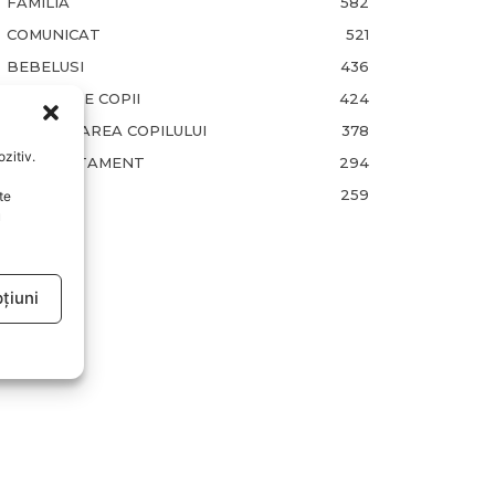
FAMILIA
582
COMUNICAT
521
BEBELUSI
436
SANATATE COPII
424
DEZVOLTAREA COPILULUI
378
zitiv.
COMPORTAMENT
294
RETETE
259
te
u
țiuni