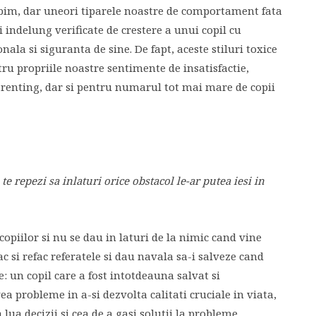
 iubim, dar uneori tiparele noastre de comportament fata
 indelung verificate de crestere a unui copil cu
ala si siguranta de sine. De fapt, aceste stiluri toxice
ru propriile noastre sentimente de insatisfactie,
 parenting, dar si pentru numarul tot mai mare de copii
 te repezi sa inlaturi orice obstacol le-ar putea iesi in
copiilor si nu se dau in laturi de la nimic cand vine
fac si refac referatele si dau navala sa-i salveze cand
: un copil care a fost intotdeauna salvat si
a probleme in a-si dezvolta calitati cruciale in viata,
 lua decizii si cea de a gasi solutii la probleme.