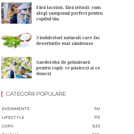
Fără lacrimi, fără iritații: cum
alegi șamponul perfect pentru
copilul tău
3 îndulcitori naturali care fac
deserturile mai sănătoase
Garderoba de primăvară
pentru copii: ce păstrezi și ce
donezi
CATEGORII POPULARE
EVENIMENTE
741
LIFESTYLE
713
COPII
633