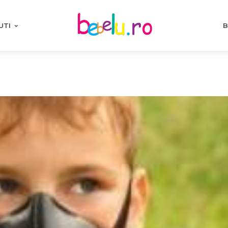
UTI
B