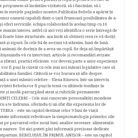
e propunem să încântăm vizitatorii, să-i fascinăm, să-i
m în mrejele paginilor noastre.​ Publicația Bebelu a apărut în
 unor oameni capabili dintr-o ţară frumoasă posibilitatea de a-
şi oferi serviciile, echipa colaborând în acelaşi timp cu 16
e maxim interes, astfel că aici veţi identifica o serie întreagă de
foarte bine structurate, aşa încât să obtineţi ceea ce vă doriţi
ară şi sigură. În cele 84 de secțuni vă stârnim, lună de lună,
ţi animaţi de dorinţa de a avea un copil, fie deja aţi împărtăşit
bişnuindu-vă cu interviuri, articole şi recomandări avizate.
la sfaturi, practici eficiente, vor deveni parte a unor experienţe
 vor fi puşi la curent cu cele mai noi măsuri legislative care să
abilitatea familiei. Cititorii se vor bucura să afle despre
ță a unei mămici celebre – Elena Băsescu, într-un interviu
evistei Bebelu,vor fi puşi în temă cu ultimele tendinţe în
ete şi modă parcurgând atent şi rubricile permanente
ĂRINŢI CELEBRI – Cele mai cunoscute personalităţi mondene
tru a te îndruma, oferindu-ţi un sfat din experienţa lor de
EREA – este un capitol destinat celor 9 luni de viaţă
entate informaţii referitoare la simptomatologia primelor zile
lui pe parcursul celor nouă luni, analize necesare, alimentaţie,
u naştere. Tot aici puteti găsi informaţii preţioase dedicate
 postpartum. BEBELUŞUL ÎN PRIMUL ANIŞOR – este un capitol