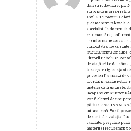
dori să redevină copii. N
surprindem şi să-i reţine
anul 2014, pentru a oferi
şi demonstra talentele, a-
specialişti în domeniile d
recomandări şi informaţii 
– o informaţie corectă, cl
curiozitatea, fie că sunte
bucuria primelor clipe, o
Cititorii Bebelu.ro vor af
de viaţă trăite de mămici,
le asigure siguranţa şi st
povestea frumoasă de via
acordat în exclusivitate r
materie de frumuseţe, di
începând cu: Rubrici: P
vor fi alături de tine pen
părinte. SARCINA ŞI NAŞT
intrauterină. Vor fi prez
de sarcină, evoluţia fătu
sănătate, pregătire pentr
naşterii şi recuperării