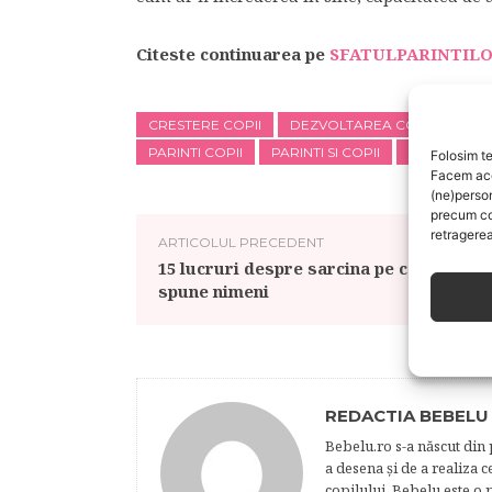
Citeste continuarea pe
SFATULPARINTILO
CRESTERE COPII
DEZVOLTAREA COPIILOR
PARINTI COPII
PARINTI SI COPII
PARINTI TOX
Folosim te
Facem aces
(ne)perso
precum co
retragerea
ARTICOLUL PRECEDENT
15 lucruri despre sarcina pe care nu ti l
spune nimeni
REDACTIA BEBELU
Bebelu.ro s-a născut din p
a desena şi de a realiza 
copilului. Bebelu este o 