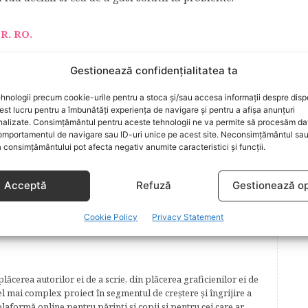
R. RO.
Gestionează confidențialitatea ta
EDUCATIE COPII
FORMARE COPIL
PARENTING
ICI
TIPURI DE PARINTI
hnologii precum cookie-urile pentru a stoca și/sau accesa informații despre dispo
t lucru pentru a îmbunătăți experiența de navigare și pentru a afișa anunțuri
nalizate. Consimțământul pentru aceste tehnologii ne va permite să procesăm da
mportamentul de navigare sau ID-uri unice pe acest site. Neconsimțământul sa
 consimțământului pot afecta negativ anumite caracteristici și funcții.
ARTICOLUL URMĂTOR
e
Ravioli cu carne si ciuperci
Acceptă
Refuză
Gestionează op
Cookie Policy
Privacy Statement
lăcerea autorilor ei de a scrie, din plăcerea graficienilor ei de
cel mai complex proiect în segmentul de creştere şi îngrijire a
plaformă online pentru părinţi şi copii şi pentru cei care ar