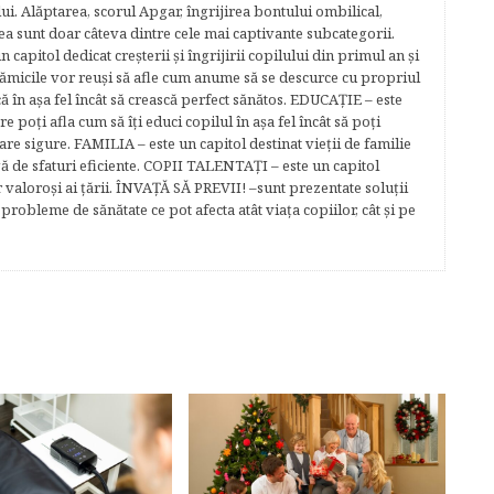
lui. Alăptarea, scorul Apgar, îngrijirea bontului ombilical,
ea sunt doar câteva dintre cele mai captivante subcategorii.
capitol dedicat creşterii şi îngrijirii copilului din primul an şi
Mămicile vor reuşi să afle cum anume să se descurce cu propriul
că în aşa fel încât să crească perfect sănătos. EDUCAŢIE – este
re poţi afla cum să îţi educi copilul în aşa fel încât să poţi
e sigure. FAMILIA – este un capitol destinat vieţii de familie
gă de sfaturi eficiente. COPII TALENTAŢI – este un capitol
r valoroși ai țării. ÎNVAŢĂ SĂ PREVII! –sunt prezentate soluţii
robleme de sănătate ce pot afecta atât viaţa copiilor, cât şi pe