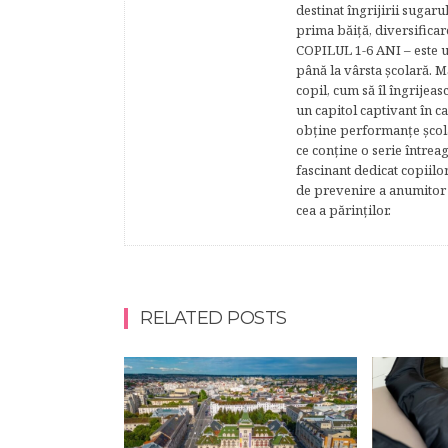
destinat îngrijirii sugaru
prima băiţă, diversificar
COPILUL 1-6 ANI – este un 
până la vârsta şcolară. 
copil, cum să îl îngrijeas
un capitol captivant în ca
obţine performanţe şcolar
ce conţine o serie întrea
fascinant dedicat copiilo
de prevenire a anumitor p
cea a părinţilor.
RELATED POSTS