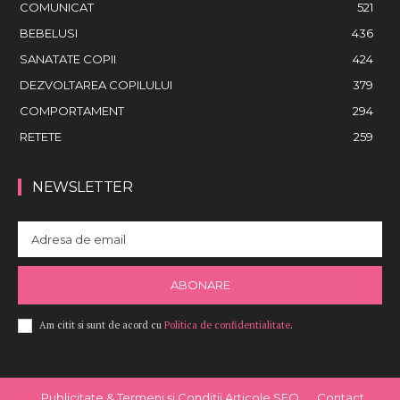
COMUNICAT
521
BEBELUSI
436
SANATATE COPII
424
DEZVOLTAREA COPILULUI
379
COMPORTAMENT
294
RETETE
259
NEWSLETTER
ABONARE
Am citit si sunt de acord cu
Politica de confidentialitate
.
Publicitate & Termeni și Condiții Articole SEO
Contact