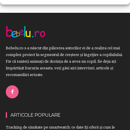
Bebelu.ro s-a născut din plăcerea autorilor ei de a realiza cel mai
complex proiect în segmentul de creştere şi îngrijire a copilulului.
Fie că sunteţi animaţi de dorinţa de a avea un copil, fie deja aţi
împărtăşit bucuria aceasta, veți găsi aici interviuri, articole şi
recomandări avizate.
ARTICOLE POPULARE
Tracking de sănătate pe smartwatch: ce date îți oferă și cum le