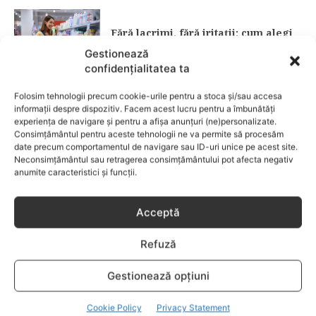
Fără lacrimi, fără iritații: cum alegi
șamponul perfect pentru copilul tău
Gestionează
confidențialitatea ta
CATEGORII POPULARE
Folosim tehnologii precum cookie-urile pentru a stoca și/sau accesa
EVENIMENTE
741
informații despre dispozitiv. Facem acest lucru pentru a îmbunătăți
experiența de navigare și pentru a afișa anunțuri (ne)personalizate.
LIFESTYLE
714
Consimțământul pentru aceste tehnologii ne va permite să procesăm
date precum comportamentul de navigare sau ID-uri unice pe acest site.
COPII
634
Neconsimțământul sau retragerea consimțământului pot afecta negativ
FAMILIA
582
anumite caracteristici și funcții.
COMUNICAT
521
BEBELUSI
436
Acceptă
SANATATE COPII
424
Refuză
DEZVOLTAREA COPILULUI
379
COMPORTAMENT
294
Gestionează opțiuni
RETETE
259
Cookie Policy
Privacy Statement