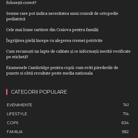
folosești corect?
Semne care pot indica necesitatea unui consult de ortopedie
pediatrică
Cele mai bune cartiere din Craiova pentru familii
Îngrijirea pielii începe cu alegerea cremei potrivite
Cum recunoști un lapte de calitate și ce informații merită verificate
pe etichetă?
Examenele Cambridge pentru copii: cum eviti pierderile de
puncte si obtii rezultate peste media nationala
CATEGORII POPULARE
EVENIMENTE
741
LIFESTYLE
714
COPII
634
FAMILIA
582